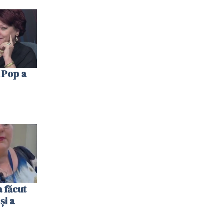
 Pop a
 făcut
și a