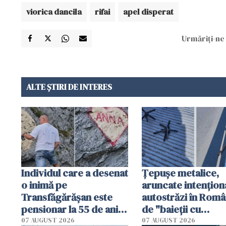
viorica dancila
rifai
apel disperat
Urmăriți-ne 
ALTE ȘTIRI DE INTERES
Individul care a desenat
Țepușe metalice,
o inimă pe
aruncate intențion
Transfăgărășan este
autostrăzi în Româ
pensionar la 55 de ani.
de "baieții cu
Poliția l-a identificat
platforme": "Mi-au
07 AUGUST 2026
07 AUGUST 2026