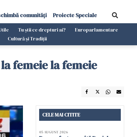
schimbă comunități
Proiecte Speciale
Utile
Tu știi ce drepturi ai?
Europarlamentare
Cultură și Tradiții
la femeie la femeie
CELE MAI CITITE
05 AUGUST 2026