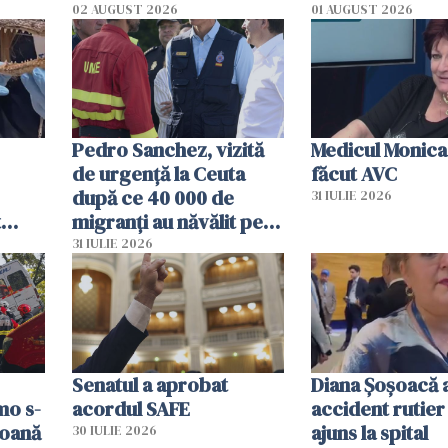
02 AUGUST 2026
01 AUGUST 2026
Pedro Sanchez, vizită
Medicul Monica
de urgență la Ceuta
făcut AVC
după ce 40 000 de
31 IULIE 2026
t
migranți au năvălit pe
și o
teritoriul spaniol: „Vom
31 IULIE 2026
ni
mobiliza toate
resursele"
Senatul a aprobat
Diana Șoșoacă a
mo s-
acordul SAFE
accident rutier 
soană
ajuns la spital
30 IULIE 2026