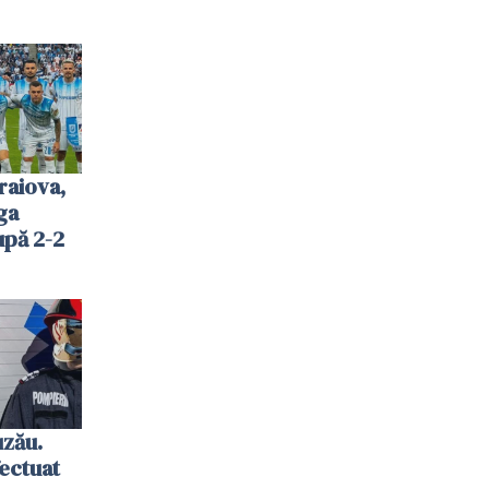
raiova,
ga
upă 2-2
uzău.
ectuat