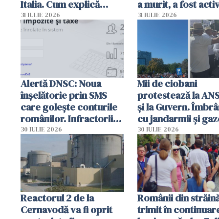
Italia. Cum explică
a murit, a fost acti
autoritățile
planul roșu de
31 IULIE 2026
31 IULIE 2026
intervenție
Alertă DNSC: Noua
Mii de ciobani
înșelătorie prin SMS
protestează la AN
care golește conturile
și la Guvern. Îmbrâ
românilor. Infractorii
cu jandarmii și gaz
folosesc numele
lacrimogene
30 IULIE 2026
30 IULIE 2026
Ghișeul.ro și al Poliției
Române
Reactorul 2 de la
Românii din străin
Cernavodă va fi oprit
trimit în continuar