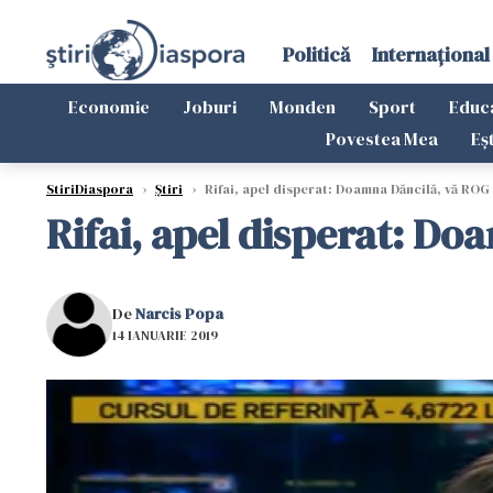
Politică
Internațional
Economie
Joburi
Monden
Sport
Educ
Povestea Mea
Eș
StiriDiaspora
›
Știri
›
Rifai, apel disperat: Doamna Dăncilă, vă ROG 
Rifai, apel disperat: Do
De
Narcis Popa
14 IANUARIE 2019