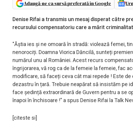
Adaugă-ne ca sursă preferată în Google
Urm
Denise Rifai a transmis un mesaj disperat către pre
recursului compensatoriu care a mărit criminalita
"Ăștia ies și ne omoară în stradă: violează femei, t
nenorociți. Doamna Viorica Dăncilă, sunteți premier
numărul unu al României. Acest recurs compensator
îngrijorarea, vă rog ca de la femeie la femeie, fac a
modificare, să faceți ceva cât mai repede ! Este d
dezastru în țară. Trebuie neapărat să insistăm pe 
face ședință extraordinară de Guvern pentru a se opr
înapoi în închisoare !" a spus Denise Rifai la Talk N
[citeste si]