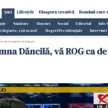
Știri
Lifestyle
Diaspora creativă
Românii care 
ație
Sănătate
Abuzuri
Social
Editorial
Info-
ti departe, ești acasă!
Alegeri Prezidențiale
Interviuri
ca de la femeie la femeie
amna Dăncilă, vă ROG ca de 