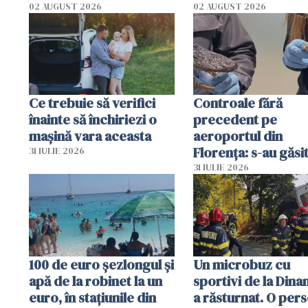
02 AUGUST 2026
02 AUGUST 2026
Ce trebuie să verifici
Controale fără
înainte să închiriezi o
precedent pe
mașină vara aceasta
aeroportul din
Florența: s-au găsi
31 IULIE 2026
capete de aligator 
31 IULIE 2026
sumă imensă de ba
100 de euro șezlongul și
Un microbuz cu
apă de la robinet la un
sportivi de la Dina
euro, în stațiunile din
a răsturnat. O per