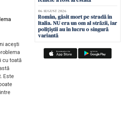
06 AUGUST 2026
Român, găsit mort pe stradă în
blema
Italia. NU era un om al străzii, iar
polițiștii au în lucru o singură
variantă
ni acești
 problema
 cu toată
eastă
. Este
 poate
intre