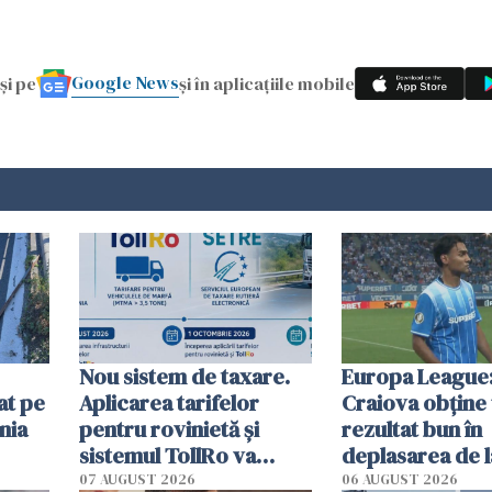
Google News
și pe
și în aplicațiile mobile
Nou sistem de taxare.
Europa League:
at pe
Aplicarea tarifelor
Craiova obține
nia
pentru rovinietă şi
rezultat bun în
sistemul TollRo va
deplasarea de 
începe la 1 octombrie
07 AUGUST 2026
06 AUGUST 2026