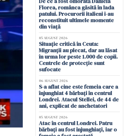
De ce a fost omorâtă Daniela
Florea, românca găsită în lada
patului. Procurorii italieni i-au
reconstituit ultimele momente
din viață
05 AUGUST 2026
Situație critică în Ceuta:
Migranții au plecat, dar au lăsat
în urma lor peste 1.000 de copii.
Centrele de protecție sunt
sufocate
06 AUGUST 2026
S-a aflat cine este femeia care a
înjunghiat 4 bărbați în centrul
Londrei. Atacul Stellei, de 44 de
ani, explicat de anchetatori
05 AUGUST 2026
Atac în centrul Londrei. Patru
bărbați au fost înjunghiați, iar o
femeie a fost arestată