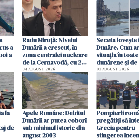
ă
a
Radu Miruţă: Nivelul
Seceta lovește 
rus a
Dunării a crescut, în
Dunăre. Cum ar
poi a
zona centralei nucleare
situația în toate
de la Cernavodă, cu 2
dunărene și de
cm faţă de ziua trecută
România resim
04 AUGUST 2026
03 AUGUST 2026
efectele, deși a
în iulie
a la
Apele Române: Debitul
Pompierii româ
Dunării ar putea coborî
pregătiţi să int
aj de
sub minimul istoric din
Grecia pentru
august 2003
stingerea incen