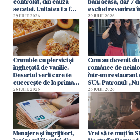
controlat, din cauza
bani acasă, dar 7 d
secetei. Unitatea 1 a fost
exclud revenirea î
deja oprită
29 IULIE 2026
29 IULIE 2026
Crumble cu piersici și
Cum au devenit do
înghețată de vanilie.
românce de neînlo
Desertul verii care te
într-un restaurant 
cucerește de la prima
SUA. Patronul: „Nu 
lingură
ce o să mă fac fără
26 IULIE 2026
26 IULIE 2026
Menajere și îngrijitori,
Vrei să te muți în 