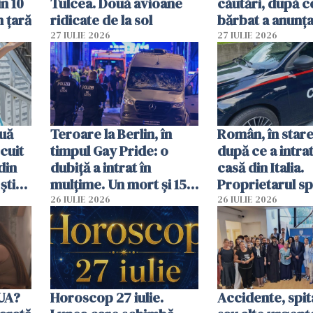
in 10
Tulcea. Două avioane
căutări, după c
n țară
ridicate de la sol
bărbat a anunțat
că a văzut un o
27 IULIE 2026
27 IULIE 2026
luminos
uă
Teroare la Berlin, în
Român, în stare
cuit
timpul Gay Pride: o
după ce a intrat
din
dubiță a intrat în
casă din Italia.
știu
mulțime. Un mort și 15
Proprietarul s
 voi”
răniți
s-a apărat cu un
26 IULIE 2026
26 IULIE 2026
SUA?
Horoscop 27 iulie.
Accidente, spit