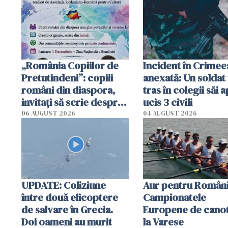
cerut 1200 lei să m
tracteze"
„România Copiilor de
Incident în Crimee
Pretutindeni”: copiii
anexată: Un soldat 
români din diaspora,
tras în colegii săi a
invitați să scrie despre
ucis 3 civili
România într-un volum
06 AUGUST 2026
04 AUGUST 2026
special
UPDATE: Coliziune
Aur pentru Români
între două elicoptere
Campionatele
de salvare în Grecia.
Europene de canot
Doi oameni au murit
la Varese