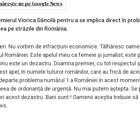
ărește-ne pe Google News
mierul Viorica Dăncilă pentru a se implica direct în pro
tea pe străzile din România.
ineri. Nu vorbim de infracțiuni economice. Tâlhăresc oame
ul României. Este apelul meu ca femeie și jurnalist, este
iu este un dezastru. Doamna premier, cu tot respectul și
cest apel, în numele tuturor românilor, care au frică de ac
e departe problema numărul 1 a României în acest moment
ideea de ordonanță de urgență. Nu mai putem aștepta. Se
i acest dezastru. Bani sunt ! Oamenii aceștia trebuie să 
ews.