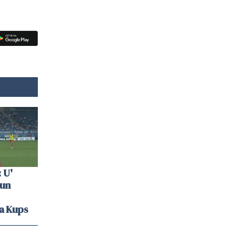
 U'
 un
la Kups