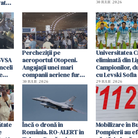
vat
30 IULIE 2026
Percheziții pe
Universitatea C
SVSA
aeroportul Otopeni.
eliminată din Li
nceli
Angajații unei mari
Campionilor, d
e
companii aeriene furau
cu Levski Sofia
parfumuri, ceasuri și
30 IULIE 2026
29 IULIE 2026
mâncarea destinată
vânzării
ătate
Încă o dronă în
Mobilizare în B
e
România. RO-ALERT în
Pompierii au ef