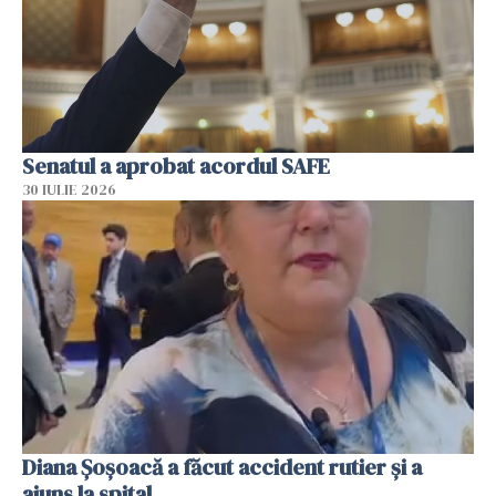
Senatul a aprobat acordul SAFE
30 IULIE 2026
Diana Șoșoacă a făcut accident rutier și a
ajuns la spital