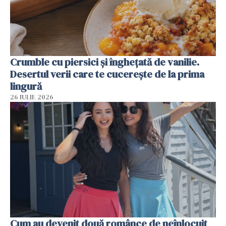
Crumble cu piersici și înghețată de vanilie.
Desertul verii care te cucerește de la prima
lingură
26 IULIE 2026
Cum au devenit două românce de neînlocuit