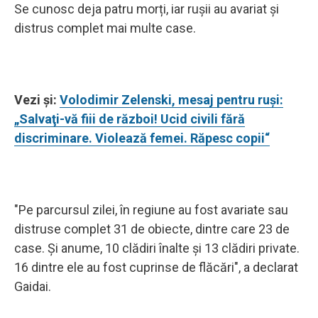
Se cunosc deja patru morți, iar rușii au avariat și
distrus complet mai multe case.
Vezi și:
Volodimir Zelenski, mesaj pentru ruşi:
„Salvaţi-vă fiii de război! Ucid civili fără
discriminare. Violează femei. Răpesc copii“
"Pe parcursul zilei, în regiune au fost avariate sau
distruse complet 31 de obiecte, dintre care 23 de
case. Și anume, 10 clădiri înalte și 13 clădiri private.
16 dintre ele au fost cuprinse de flăcări", a declarat
Gaidai.