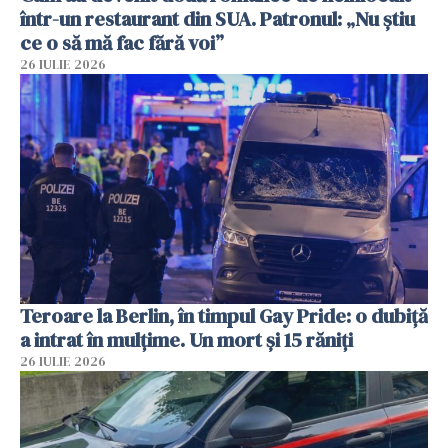
într-un restaurant din SUA. Patronul: „Nu știu
ce o să mă fac fără voi”
26 IULIE 2026
Teroare la Berlin, în timpul Gay Pride: o dubiță
a intrat în mulțime. Un mort și 15 răniți
26 IULIE 2026