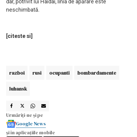
dar, potrivit lui Haidai, linia de apărare este
neschimbată.
[citeste si]
razboi
rusi
ocupanti
bombardamente
luhansk
Urmăriți-ne și pe
Google News
și în aplicațiile mobile