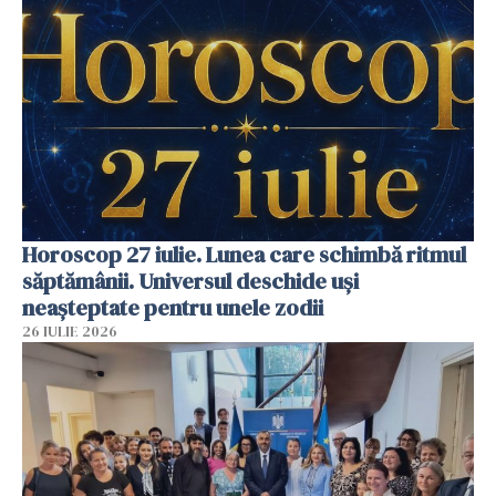
Horoscop 27 iulie. Lunea care schimbă ritmul
săptămânii. Universul deschide uși
neașteptate pentru unele zodii
26 IULIE 2026