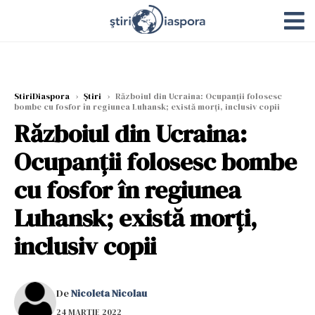
StiriDiaspora
›
Știri
›
Războiul din Ucraina: Ocupanții folosesc
bombe cu fosfor în regiunea Luhansk; există morți, inclusiv copii
Războiul din Ucraina:
Ocupanții folosesc bombe
cu fosfor în regiunea
Luhansk; există morți,
inclusiv copii
De
Nicoleta Nicolau
24 MARTIE 2022