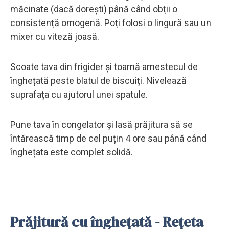
măcinate (dacă dorești) până când obții o
consistență omogenă. Poți folosi o lingură sau un
mixer cu viteză joasă.
Scoate tava din frigider și toarnă amestecul de
înghețată peste blatul de biscuiți. Nivelează
suprafața cu ajutorul unei spatule.
Pune tava în congelator și lasă prăjitura să se
întărească timp de cel puțin 4 ore sau până când
înghețata este complet solidă.
Prăjitură cu înghețată - Rețeta