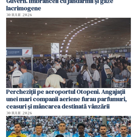
Guvern. Îmbrânceli cu jandarmii și gaze
lacrimogene
30 IULIE 2026
Percheziții pe aeroportul Otopeni. Angajații
unei mari companii aeriene furau parfumuri,
ceasuri și mâncarea destinată vânzării
30 IULIE 2026