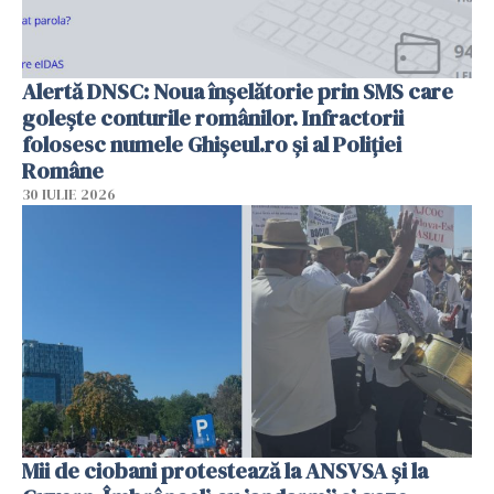
Alertă DNSC: Noua înșelătorie prin SMS care
golește conturile românilor. Infractorii
folosesc numele Ghișeul.ro și al Poliției
Române
30 IULIE 2026
Mii de ciobani protestează la ANSVSA și la