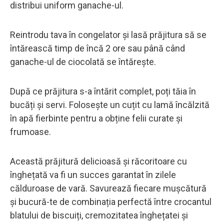
distribui uniform ganache-ul.
Reintrodu tava în congelator și lasă prăjitura să se
întărească timp de încă 2 ore sau până când
ganache-ul de ciocolată se întărește.
După ce prăjitura s-a întărit complet, poți tăia în
bucăți și servi. Folosește un cuțit cu lamă încălzită
în apă fierbinte pentru a obține felii curate și
frumoase.
Această prăjitură delicioasă și răcoritoare cu
înghețată va fi un succes garantat în zilele
călduroase de vară. Savurează fiecare mușcătură
și bucură-te de combinația perfectă între crocantul
blatului de biscuiți, cremozitatea înghețatei și