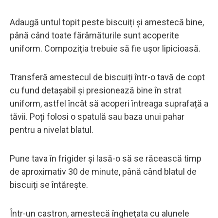
Adaugă untul topit peste biscuiți și amestecă bine,
până când toate fărâmăturile sunt acoperite
uniform. Compoziția trebuie să fie ușor lipicioasă.
Transferă amestecul de biscuiți într-o tavă de copt
cu fund detașabil și presionează bine în strat
uniform, astfel încât să acoperi întreaga suprafață a
tăvii. Poți folosi o spatulă sau baza unui pahar
pentru a nivelat blatul.
Pune tava în frigider și lasă-o să se răcească timp
de aproximativ 30 de minute, până când blatul de
biscuiți se întărește.
Într-un castron, amestecă înghețata cu alunele