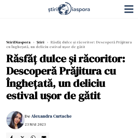
StiriDiaspora
›
Știri
›
Răsfăț dulce și răcoritor: Descoperă Prăjitura
cu Înghețată, un deliciu estival ușor de gătit
Răsfăț dulce și răcoritor:
Descoperă Prăjitura cu
Înghețată, un deliciu
estival ușor de gătit
De
Alexandra Curtache
23 MAI 2023