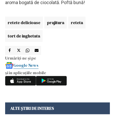
aroma bogată de ciocolată. Poftă bună!
retete delicioase
prajitura
reteta
tort de inghetata
Urmăriți-ne și pe
Google News
și în aplicațiile mobile
ALTE ȘTIRI DE INTERES