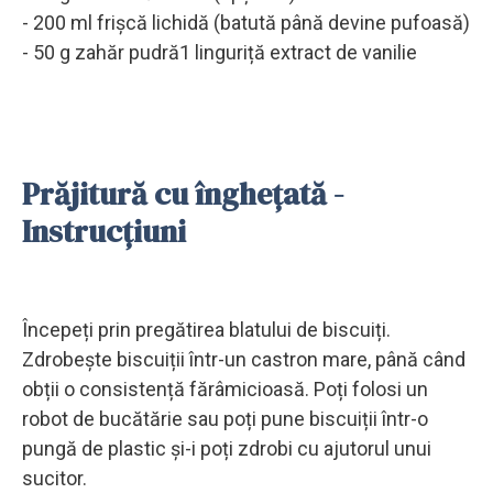
- 200 ml frișcă lichidă (batută până devine pufoasă)
- 50 g zahăr pudră1 linguriță extract de vanilie
Prăjitură cu înghețată -
Instrucțiuni
Începeți prin pregătirea blatului de biscuiți.
Zdrobește biscuiții într-un castron mare, până când
obții o consistență fărâmicioasă. Poți folosi un
robot de bucătărie sau poți pune biscuiții într-o
pungă de plastic și-i poți zdrobi cu ajutorul unui
sucitor.