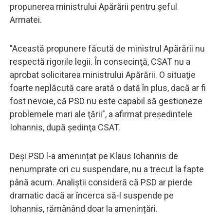
propunerea ministrului Apărării pentru şeful
Armatei.
"Această propunere făcută de ministrul Apărării nu
respectă rigorile legii. În consecinţă, CSAT nu a
aprobat solicitarea ministrului Apărării. O situaţie
foarte neplăcută care arată o dată în plus, dacă ar fi
fost nevoie, că PSD nu este capabil să gestioneze
problemele mari ale ţării", a afirmat preşedintele
Iohannis, după şedinţa CSAT.
Deși PSD l-a amenințat pe Klaus Iohannis de
nenumprate ori cu suspendare, nu a trecut la fapte
până acum. Analiștii consideră că PSD ar pierde
dramatic dacă ar încerca să-l suspende pe
Iohannis, rămânând doar la amenințări.