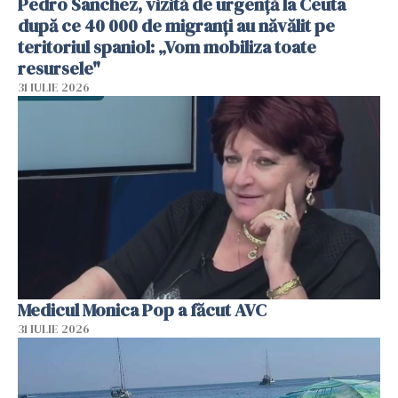
Pedro Sanchez, vizită de urgență la Ceuta
după ce 40 000 de migranți au năvălit pe
teritoriul spaniol: „Vom mobiliza toate
resursele"
31 IULIE 2026
Medicul Monica Pop a făcut AVC
31 IULIE 2026