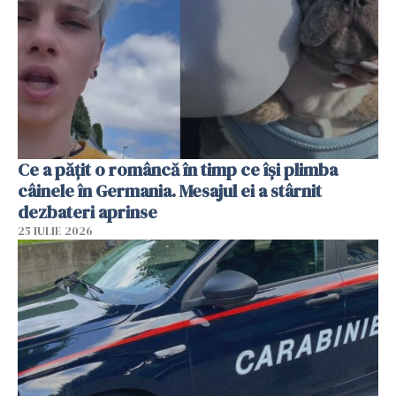
Ce a pățit o româncă în timp ce își plimba
câinele în Germania. Mesajul ei a stârnit
dezbateri aprinse
25 IULIE 2026