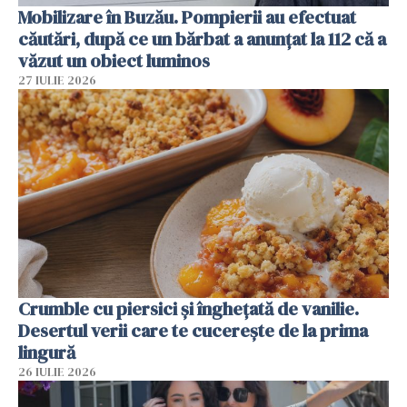
Mobilizare în Buzău. Pompierii au efectuat
căutări, după ce un bărbat a anunțat la 112 că a
văzut un obiect luminos
27 IULIE 2026
Crumble cu piersici și înghețată de vanilie.
Desertul verii care te cucerește de la prima
lingură
26 IULIE 2026