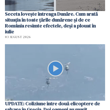
Seceta lovește întreaga Dunăre. Cum arată
situația în toate țările dunărene și de ce
România resimte efectele, deși a plouat în
iulie
03 AUGUST 2026
UPDATE: Coliziune între două elicoptere de
salvare în Grecia. Doi oameni au murit