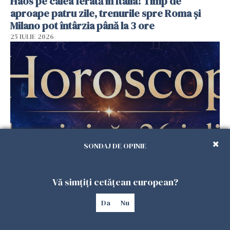
Haos pe calea ferată în Italia! Timp de
aproape patru zile, trenurile spre Roma și
Milano pot întârzia până la 3 ore
25 IULIE 2026
SONDAJ DE OPINIE
Horoscop duminică, 26 iulie. Astrele
răstoarnă calculele pentru unele zodii
Vă simțiți cetățean european?
25 IULIE 2026
Da
Nu