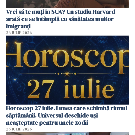
Vrei să te muți în SUA? Un studiu Harvard
arată ce se întâmplă cu sănătatea multor
imigranți
26 IULIE 2026
Horoscop 27 iulie. Lunea care schimbă ritmul
săptămânii. Universul deschide uși
neașteptate pentru unele zodii
26 IULIE 2026