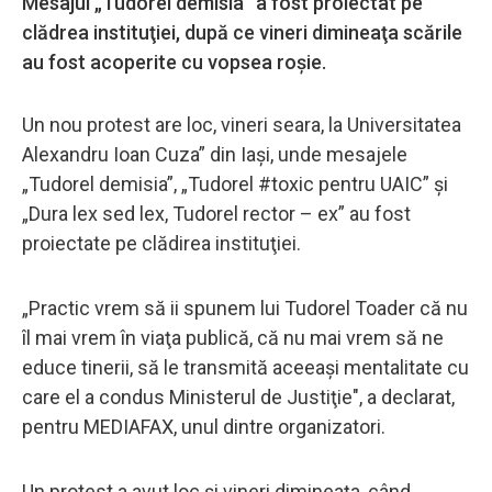
Mesajul „Tudorel demisia” a fost proiectat pe
clădrea instituţiei, după ce vineri dimineaţa scările
au fost acoperite cu vopsea roşie.
Un nou protest are loc, vineri seara, la Universitatea
Alexandru Ioan Cuza” din Iaşi, unde mesajele
„Tudorel demisia”, „Tudorel #toxic pentru UAIC” şi
„Dura lex sed lex, Tudorel rector – ex” au fost
proiectate pe clădirea instituţiei.
„Practic vrem să ii spunem lui Tudorel Toader că nu
îl mai vrem în viaţa publică, că nu mai vrem să ne
educe tinerii, să le transmită aceeaşi mentalitate cu
care el a condus Ministerul de Justiţie", a declarat,
pentru MEDIAFAX, unul dintre organizatori.
Un protest a avut loc şi vineri dimineaţa, când