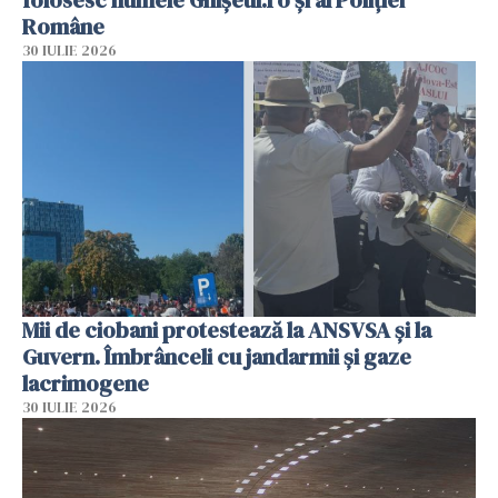
folosesc numele Ghișeul.ro și al Poliției
Române
30 IULIE 2026
Mii de ciobani protestează la ANSVSA și la
Guvern. Îmbrânceli cu jandarmii și gaze
lacrimogene
30 IULIE 2026