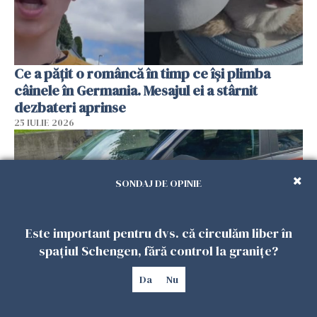
Ce a pățit o româncă în timp ce își plimba
câinele în Germania. Mesajul ei a stârnit
dezbateri aprinse
25 IULIE 2026
SONDAJ DE OPINIE
Este important pentru dvs. că circulăm liber în
spațiul Schengen, fără control la granițe?
Da
Nu
Româncă din Italia, acuzată că și-a lăsat copiii