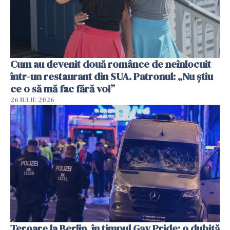
Cum au devenit două românce de neînlocuit
într-un restaurant din SUA. Patronul: „Nu știu
ce o să mă fac fără voi”
26 IULIE 2026
Teroare la Berlin, în timpul Gay Pride: o dubiță