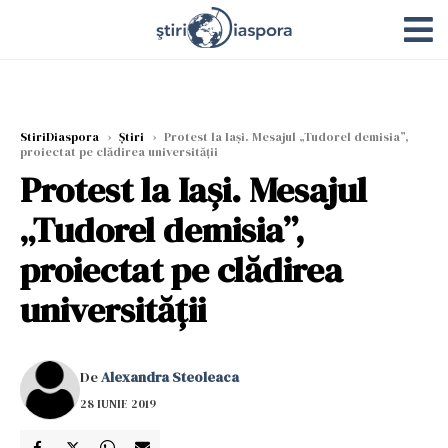
StiriDiaspora
›
Știri
›
Protest la Iași. Mesajul „Tudorel demisia”,
proiectat pe clădirea universității
Protest la Iași. Mesajul
„Tudorel demisia”,
proiectat pe clădirea
universității
De
Alexandra Steoleaca
28 IUNIE 2019