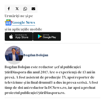
Urmăriți-ne și pe
Google News
și în aplicațiile mobile
Bogdan Bolojan
Bogdan Bolojan este redactor-șef al publicației
ȘtiriDiaspora din anul 2017.Are o experiență de 13 ani în
presă. A fost asistent de producție TV, apoi reporter de
televiziune și în final drumul l-a dus în presa scrisă. A fost
timp de doi ani redactor la DCNews.ro, iar apoi a preluat
proiectul publicației ȘtiriDiaspora.ro.