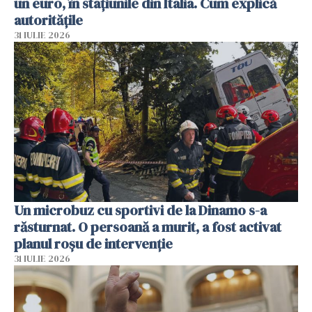
un euro, în stațiunile din Italia. Cum explică
autoritățile
31 IULIE 2026
Un microbuz cu sportivi de la Dinamo s-a
răsturnat. O persoană a murit, a fost activat
planul roșu de intervenție
31 IULIE 2026