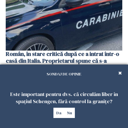
Român, în stare critică după ce a intrat într-o
casă din Italia. Proprietarul spune că s-a
apărat cu un cuțit
SONDAJ DE OPINIE
26 IULIE 2026
Este important pentru dvs. că circulăm liber în
spațiul Schengen, fără control la granițe?
Da
Nu