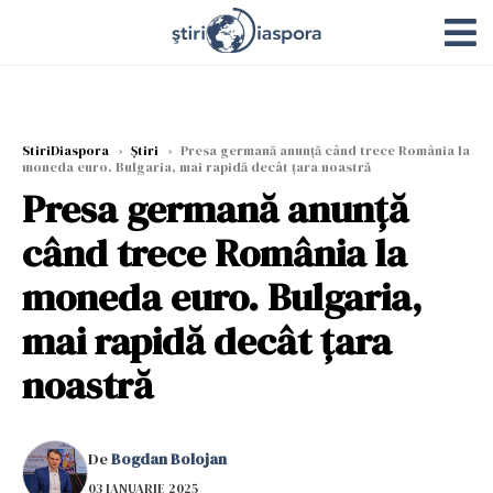
StiriDiaspora
›
Știri
›
Presa germană anunță când trece România la
moneda euro. Bulgaria, mai rapidă decât țara noastră
Presa germană anunță
când trece România la
moneda euro. Bulgaria,
mai rapidă decât țara
noastră
De
Bogdan Bolojan
03 IANUARIE 2025