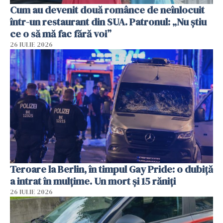
Cum au devenit două românce de neînlocuit
într-un restaurant din SUA. Patronul: „Nu știu
ce o să mă fac fără voi”
26 IULIE 2026
Teroare la Berlin, în timpul Gay Pride: o dubiță
a intrat în mulțime. Un mort și 15 răniți
26 IULIE 2026