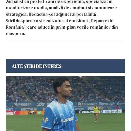
Jurnalist cu peste 15 ani de experiență, specializat în
monitorizare media, analiză de conținut și comunicare
strategică. Redactor-șef adjunct al portalului
ȘtiriDiaspora.ro și realizator al emisiunii „Departe de
România”, care aduce în prim-plan vocile românilor din
diaspora.
ALTE ȘTIRI DE INTERES