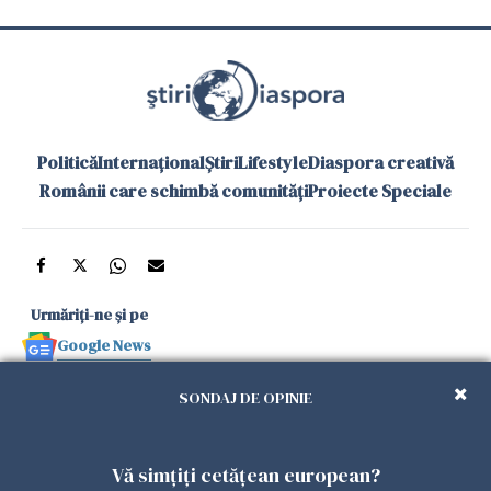
Politică
Internațional
Știri
Lifestyle
Diaspora creativă
Românii care schimbă comunități
Proiecte Speciale
Urmăriți-ne și pe
Google News
și în aplicațiile mobile
SONDAJ DE OPINIE
Politica de
Politica
Gestionați
Contact
Declarație de
Vă simțiți cetățean european?