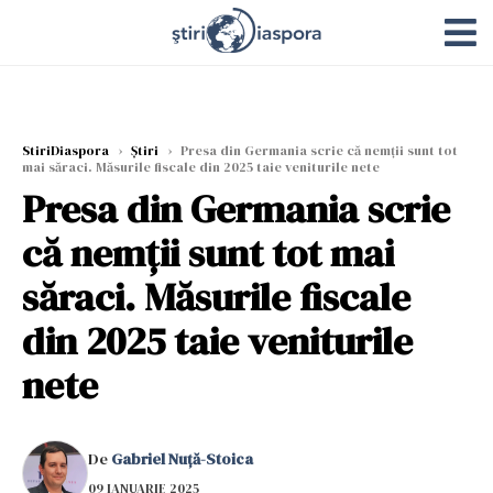
StiriDiaspora
›
Știri
›
Presa din Germania scrie că nemții sunt tot
mai săraci. Măsurile fiscale din 2025 taie veniturile nete
Presa din Germania scrie
că nemții sunt tot mai
săraci. Măsurile fiscale
din 2025 taie veniturile
nete
De
Gabriel Nuță-Stoica
09 IANUARIE 2025