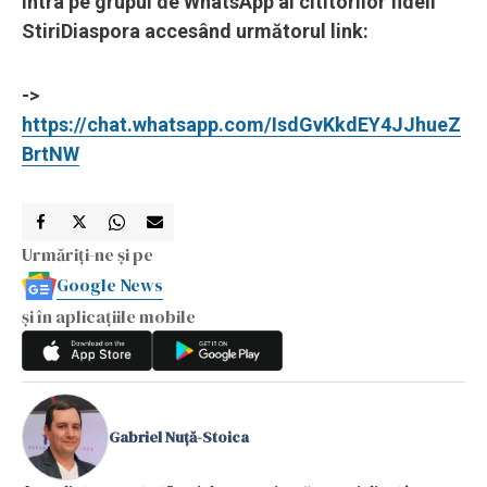
intra pe grupul de WhatsApp al cititorilor fideli
StiriDiaspora accesând următorul link:
->
https://chat.whatsapp.com/IsdGvKkdEY4JJhueZ
BrtNW
Urmăriți-ne și pe
Google News
și în aplicațiile mobile
Gabriel Nuță-Stoica