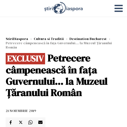
StiriDiaspora
›
Cultura si Traditii
›
Destination Bucharest
›
Petrecere câmpenească în fața Guvernului... la Muzeul Țăranului
Român
Petrecere
EXCLUSIV
câmpenească în fața
Guvernului... la Muzeul
Țăranului Român
21 NOIEMBRIE 2019