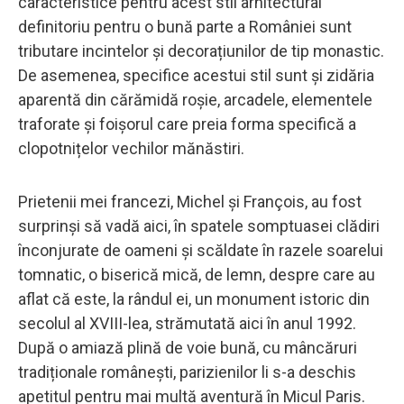
caracteristice pentru acest stil arhitectural
definitoriu pentru o bună parte a României sunt
tributare incintelor și decorațiunilor de tip monastic.
De asemenea, specifice acestui stil sunt și zidăria
aparentă din cărămidă roșie, arcadele, elementele
traforate și foișorul care preia forma specifică a
clopotnițelor vechilor mănăstiri.
Prietenii mei francezi, Michel și François, au fost
surprinși să vadă aici, în spatele somptuasei clădiri
înconjurate de oameni și scăldate în razele soarelui
tomnatic, o biserică mică, de lemn, despre care au
aflat că este, la rândul ei, un monument istoric din
secolul al XVIII-lea, strămutată aici în anul 1992.
După o amiază plină de voie bună, cu mâncăruri
tradiționale românești, parizienilor li s-a deschis
apetitul pentru mai multă aventură în Micul Paris.