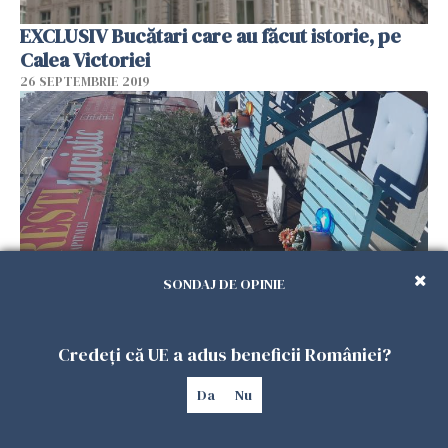
EXCLUSIV Bucătari care au făcut istorie, pe
Calea Victoriei
26 SEPTEMBRIE 2019
SONDAJ DE OPINIE
EXCLUSIV Cu păhărelul pe Calea Victoriei
Credeți că UE a adus beneficii României?
26 SEPTEMBRIE 2019
Da
Nu