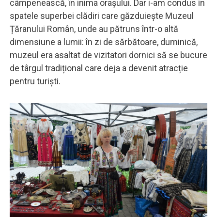
câmpenească, în inima orașului. Dar i-am condus în
spatele superbei clădiri care găzduiește Muzeul
Țăranului Român, unde au pătruns într-o altă
dimensiune a lumii: în zi de sărbătoare, duminică,
muzeul era asaltat de vizitatori dornici să se bucure
de târgul tradițional care deja a devenit atracție
pentru turiști.