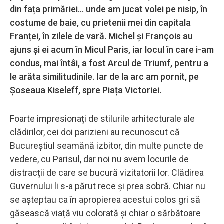
din fața primăriei... unde am jucat volei pe nisip, în
costume de baie, cu prietenii mei din capitala
Franței, în zilele de vară. Michel și François au
ajuns și ei acum în Micul Paris, iar locul în care i-am
condus, mai întâi, a fost Arcul de Triumf, pentru a
le arăta similitudinile. Iar de la arc am pornit, pe
Șoseaua Kiseleff, spre Piața Victoriei.
Foarte impresionați de stilurile arhitecturale ale
clădirilor, cei doi parizieni au recunoscut că
Bucureștiul seamănă izbitor, din multe puncte de
vedere, cu Parisul, dar noi nu avem locurile de
distracții de care se bucură vizitatorii lor. Clădirea
Guvernului li s-a părut rece și prea sobră. Chiar nu
se așteptau ca în apropierea acestui colos gri să
găsească viață viu colorată și chiar o sărbătoare