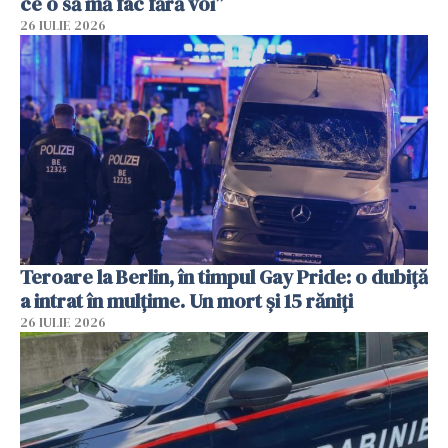
ce o să mă fac fără voi”
26 IULIE 2026
Teroare la Berlin, în timpul Gay Pride: o dubiță
a intrat în mulțime. Un mort și 15 răniți
26 IULIE 2026