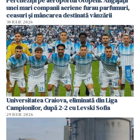
Percheziții pe aeroportul Otopeni. Angajații
unei mari companii aeriene furau parfumuri,
ceasuri și mâncarea destinată vânzării
30 IULIE 2026
Universitatea Craiova, eliminată din Liga
Campionilor, după 2-2 cu Levski Sofia
29 IULIE 2026