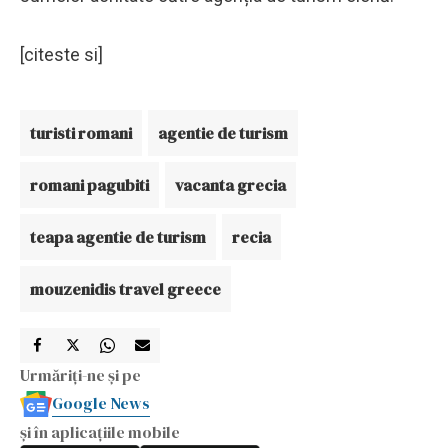
[citeste si]
turisti romani
agentie de turism
romani pagubiti
vacanta grecia
teapa agentie de turism
recia
mouzenidis travel greece
Urmăriți-ne și pe
Google News
și în aplicațiile mobile