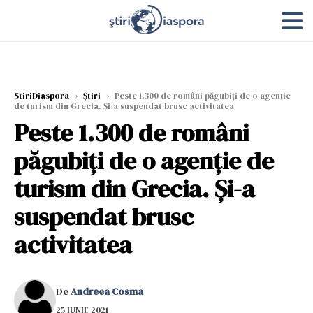
StiriDiaspora
›
Știri
›
Peste 1.300 de români păgubiţi de o agenție
de turism din Grecia. Şi-a suspendat brusc activitatea
Peste 1.300 de români
păgubiţi de o agenție de
turism din Grecia. Şi-a
suspendat brusc
activitatea
De
Andreea Cosma
25 IUNIE 2021