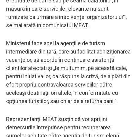
efectuate de către sau pe seama călătorilor, în
măsura în care serviciile relevante nu sunt
furnizate ca urmare a insolvenței organizatorului'”,
se mai arată în comunicatul MEAT.
Ministerul face apel la agențiile de turism
intermediare din țară, care au facilitat achiziționarea
vacanțelor, să acorde în continuare asistență
clienților afectați și „le mulțumim, pe această cale,
pentru inițiativa lor, ca răspuns la criză, de a plăti din
efort propriu contravaloarea serviciilor către
aceleași destinații ori altele, în conformitate cu
opțiunea turiștilor, sau chiar de a returna banii”.
Reprezentanții MEAT susțin că vor sprijini
demersurile întreprinse pentru recuperarea
sumelor achitate către agenția de turism elenă.