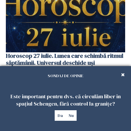
Horoscop 27 iulie. Lunea care schimbă ritmul
săptămânii. Universul deschide uși
neașteptate pentru unele zodii
SONDAJ DE OPINIE
26 IULIE 2026
Este important pentru dvs. că circulăm liber în
spațiul Schengen, fără control la granițe?
Da
Nu