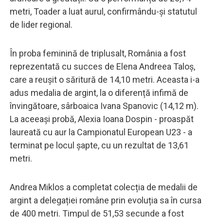
metri, Toader a luat aurul, confirmându-și statutul
de lider regional.
În proba feminină de triplusalt, România a fost
reprezentată cu succes de Elena Andreea Taloș,
care a reușit o săritură de 14,10 metri. Aceasta i-a
adus medalia de argint, la o diferență infimă de
învingătoare, sârboaica Ivana Spanovic (14,12 m).
La aceeași probă, Alexia Ioana Dospin - proaspăt
laureată cu aur la Campionatul European U23 - a
terminat pe locul șapte, cu un rezultat de 13,61
metri.
Andrea Miklos a completat colecția de medalii de
argint a delegației române prin evoluția sa în cursa
de 400 metri. Timpul de 51,53 secunde a fost