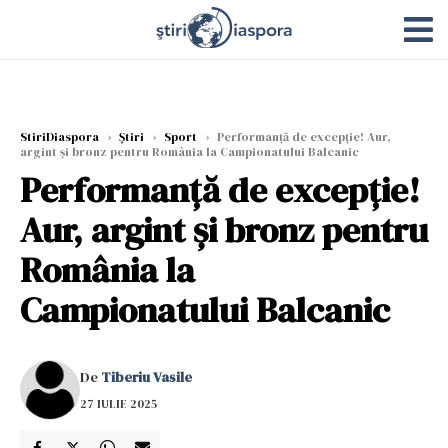
StiriDiaspora
›
Știri
›
Sport
›
Performanță de excepție! Aur,
argint și bronz pentru România la Campionatului Balcanic
Performanță de excepție!
Aur, argint și bronz pentru
România la
Campionatului Balcanic
De
Tiberiu Vasile
27 IULIE 2025