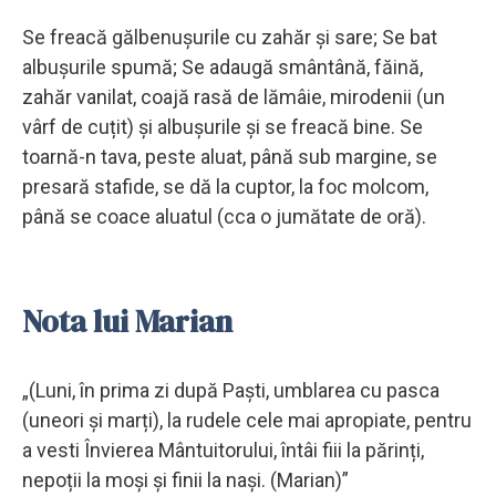
Se freacă gălbenușurile cu zahăr și sare; Se bat
albușurile spumă; Se adaugă smântână, făină,
zahăr vanilat, coajă rasă de lămâie, mirodenii (un
vârf de cuțit) și albușurile și se freacă bine. Se
toarnă-n tava, peste aluat, până sub margine, se
presară stafide, se dă la cuptor, la foc molcom,
până se coace aluatul (cca o jumătate de oră).
Nota lui Marian
„(Luni, în prima zi după Paști, umblarea cu pasca
(uneori și marți), la rudele cele mai apropiate, pentru
a vesti Învierea Mântuitorului, întâi fiii la părinți,
nepoții la moși și finii la nași. (Marian)”