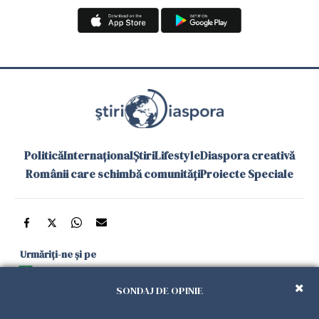
Politică
Internațional
Știri
Lifestyle
Diaspora creativă
Românii care schimbă comunități
Proiecte Speciale
Urmăriți-ne și pe
Google News
SONDAJ DE OPINIE
și în aplicațiile mobile