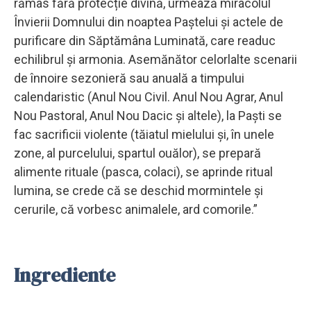
rămas fără protecție divină, urmează miracolul
Învierii Domnului din noaptea Paștelui și actele de
purificare din Săptămâna Luminată, care readuc
echilibrul și armonia. Asemănător celorlalte scenarii
de înnoire sezonieră sau anuală a timpului
calendaristic (Anul Nou Civil. Anul Nou Agrar, Anul
Nou Pastoral, Anul Nou Dacic și altele), la Paști se
fac sacrificii violente (tăiatul mielului și, în unele
zone, al purcelului, spartul ouălor), se prepară
alimente rituale (pasca, colaci), se aprinde ritual
lumina, se crede că se deschid mormintele și
cerurile, că vorbesc animalele, ard comorile.”
Ingrediente