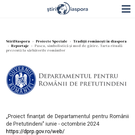
StiriDiaspora
›
Proiecte Speciale
›
Tradiții românești în diaspora
›
Reportaje
›
Pasca, simbolistică și mod de gătire. Tarta rituală
prezentă la sărbătorile românilor
„Proiect finanţat de Departamentul pentru Românii
de Pretutindeni" iunie - octombrie 2024
https://dprp.gov.ro/web/