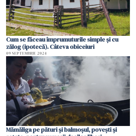
Cum se făceau împrumuturile simple și cu
zălog (ipotecă). Câteva obiceiuri
09 SEPTEMBRIE 2024
Mămăliga pe pături și balmoșul, povești și