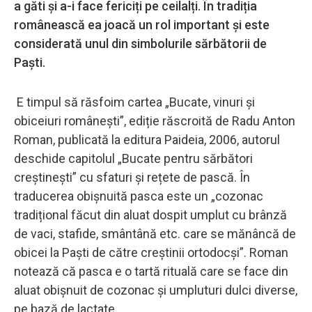
a găti și a-i face fericiți pe ceilalți. În tradiția
românească ea joacă un rol important și este
considerată unul din simbolurile sărbătorii de
Paști.
E timpul să răsfoim cartea „Bucate, vinuri și
obiceiuri românești”, ediție răscroită de Radu Anton
Roman, publicată la editura Paideia, 2006, autorul
deschide capitolul „Bucate pentru sărbători
creștinești” cu sfaturi și rețete de pască. În
traducerea obișnuită pasca este un „cozonac
tradițional făcut din aluat dospit umplut cu brânză
de vaci, stafide, smântână etc. care se mănâncă de
obicei la Paști de către creștinii ortodocși”. Roman
notează că pasca e o tartă rituală care se face din
aluat obișnuit de cozonac și umpluturi dulci diverse,
pe bază de lactate.