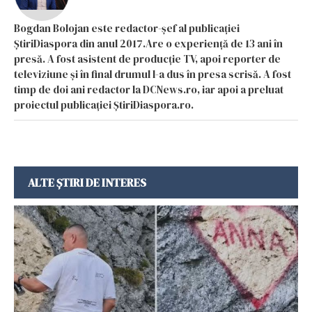
Bogdan Bolojan este redactor-șef al publicației
ȘtiriDiaspora din anul 2017.Are o experiență de 13 ani în
presă. A fost asistent de producție TV, apoi reporter de
televiziune și în final drumul l-a dus în presa scrisă. A fost
timp de doi ani redactor la DCNews.ro, iar apoi a preluat
proiectul publicației ȘtiriDiaspora.ro.
ALTE ȘTIRI DE INTERES