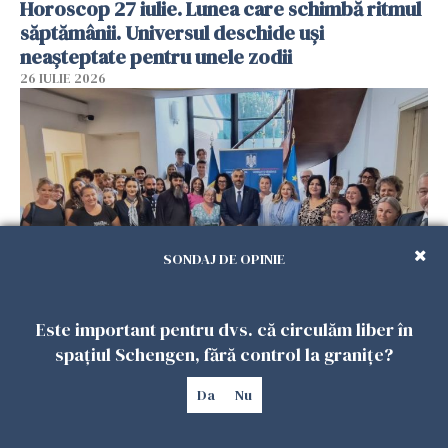
Horoscop 27 iulie. Lunea care schimbă ritmul
săptămânii. Universul deschide uși
neașteptate pentru unele zodii
26 IULIE 2026
SONDAJ DE OPINIE
Accidente, spitalizare sau alte urgențe?
Este important pentru dvs. că circulăm liber în
Consulatul României la Roma promite
spațiul Schengen, fără control la granițe?
intervenții în doar 24 de ore
Da
Nu
26 IULIE 2026