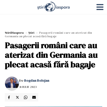
StiriDiaspora
›
Știri
›
Pasagerii români care au aterizat din
Germania au plecat acasă fără bagaje
Pasagerii români care au
aterizat din Germania au
plecat acasă fără bagaje
De
Bogdan Bolojan
31 IULIE 2023