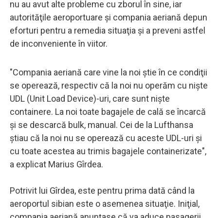
nu au avut alte probleme cu zborul în sine, iar
autorităţile aeroportuare şi compania aeriană depun
eforturi pentru a remedia situaţia şi a preveni astfel
de inconveniente în viitor.
"Compania aeriană care vine la noi ştie în ce condiţii
se operează, respectiv că la noi nu operăm cu nişte
UDL (Unit Load Device)-uri, care sunt nişte
containere. La noi toate bagajele de cală se încarcă
şi se descarcă bulk, manual. Cei de la Lufthansa
ştiau că la noi nu se operează cu aceste UDL-uri şi
cu toate acestea au trimis bagajele containerizate",
a explicat Marius Gîrdea.
Potrivit lui Gîrdea, este pentru prima dată când la
aeroportul sibian este o asemenea situaţie. Iniţial,
compania aeriană anunţase că va aduce pasagerii