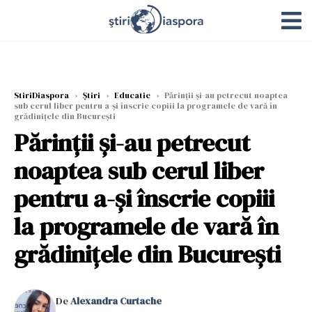
StiriDiaspora
›
Știri
›
Educatie
›
Părinții și-au petrecut noaptea
sub cerul liber pentru a-și înscrie copiii la programele de vară în
grădinițele din București
Părinții și-au petrecut
noaptea sub cerul liber
pentru a-și înscrie copiii
la programele de vară în
grădinițele din București
De
Alexandra Curtache