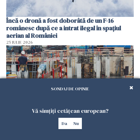
Încă o dronă a fost doborâtă de un F-16
românesc după ce a intrat ilegal în spațiul
aerian al României
25 IULIE 2026
SONDAJ DE OPINIE
Vă simțiți cetățean european?
Se caută urgent români pentru șantiere din
Da
Nu
Marea Britanie. Salarii de până la 29 de lire pe
oră