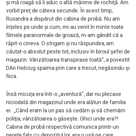
şi mă roagă să îi aduc o altă mărime de rochiţă. Am
vorbit preţ de câteva secunde. În acest timp,
Ruxandra a dispărut din cabina de probă. Nu am
înţeles pe unde şi cum, mi-au venit în minte toate
filmele paranormale de groază, m-am gândit că a
răpit-o cineva. O strigam şi nu răspundea, am
căutat-o absolut peste tot, inclusiv în biroul şefei de
magazin. Vânzătoarea transpirase toată“, a povestit
DAn Helciug spaima prin care a trecut, negăsindu-și
fiica.
Însă micuța era într-o „aventură“, dar nu plecase
niciodată din magazinul unde era alături de familia
ei. „Când eram la un pas să cedăm şi să chemăm
poliţia, vânzătoarea o găseşte. Ghici unde era?!
Cabina de probă respectivă comunica printr-un
perete fals cu depozitul lor, era o uşă pe care