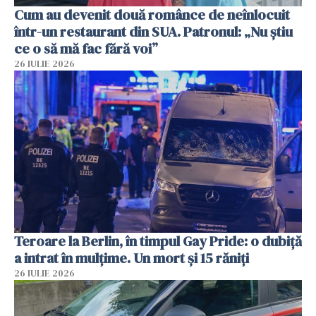
Cum au devenit două românce de neînlocuit
într-un restaurant din SUA. Patronul: „Nu știu
ce o să mă fac fără voi”
26 IULIE 2026
Teroare la Berlin, în timpul Gay Pride: o dubiță
a intrat în mulțime. Un mort și 15 răniți
26 IULIE 2026