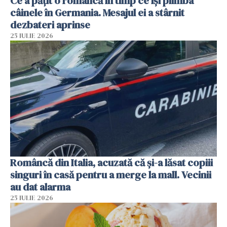
Ce a pățit o româncă în timp ce își plimba
câinele în Germania. Mesajul ei a stârnit
dezbateri aprinse
25 IULIE 2026
Româncă din Italia, acuzată că și-a lăsat copiii
singuri în casă pentru a merge la mall. Vecinii
au dat alarma
25 IULIE 2026