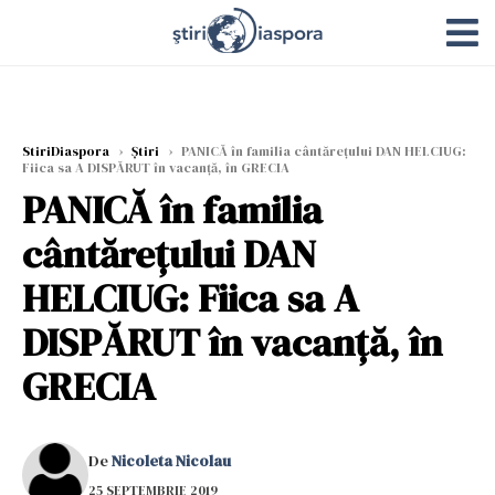
StiriDiaspora
›
Știri
›
PANICĂ în familia cântărețului DAN HELCIUG:
Fiica sa A DISPĂRUT în vacanță, în GRECIA
PANICĂ în familia
cântărețului DAN
HELCIUG: Fiica sa A
DISPĂRUT în vacanță, în
GRECIA
De
Nicoleta Nicolau
25 SEPTEMBRIE 2019