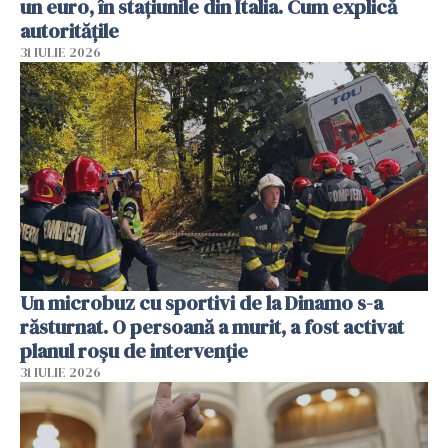
un euro, în stațiunile din Italia. Cum explică
autoritățile
31 IULIE 2026
Un microbuz cu sportivi de la Dinamo s-a
răsturnat. O persoană a murit, a fost activat
planul roșu de intervenție
31 IULIE 2026