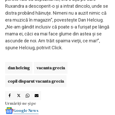
Ruxandra a descoperit-o şi a intrat dincolo, unde se
distra probând hăinuţe. Nimeni nu a auzit nimic că
era muzică în magazin”, povesteşte Dan Helciug.
„Ne-am gândit inclusiv că poate s-a furişat pe lângă
mama ei, căci ea mai face glume din astea şi se
ascunde de noi. Am trăit spaima vieţii, ce mai!”,
spune Helciug, potrivit Click.
dan helciug
vacanta grecia
copil disparut vacanta grecia
Urmăriți-ne și pe
Google News