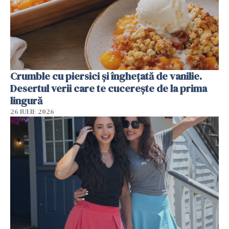
Crumble cu piersici și înghețată de vanilie.
Desertul verii care te cucerește de la prima
lingură
26 IULIE 2026