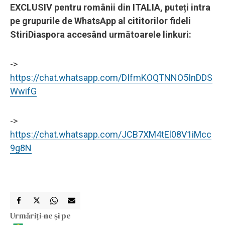
EXCLUSIV pentru românii din ITALIA, puteți intra
pe grupurile de WhatsApp al cititorilor fideli
StiriDiaspora accesând următoarele linkuri:
->
https://chat.whatsapp.com/DIfmKOQTNNO5InDDS
WwifG
->
https://chat.whatsapp.com/JCB7XM4tEl08V1iMcc
9g8N
Urmăriți-ne și pe