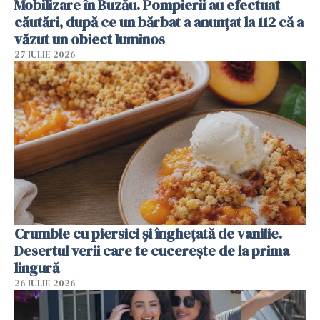
Mobilizare în Buzău. Pompierii au efectuat
căutări, după ce un bărbat a anunțat la 112 că a
văzut un obiect luminos
27 IULIE 2026
Crumble cu piersici și înghețată de vanilie.
Desertul verii care te cucerește de la prima
lingură
26 IULIE 2026