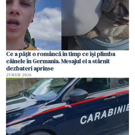
Ce a pățit o româncă în timp ce își plimba
câinele în Germania. Mesajul ei a stârnit
dezbateri aprinse
25 IULIE 2026