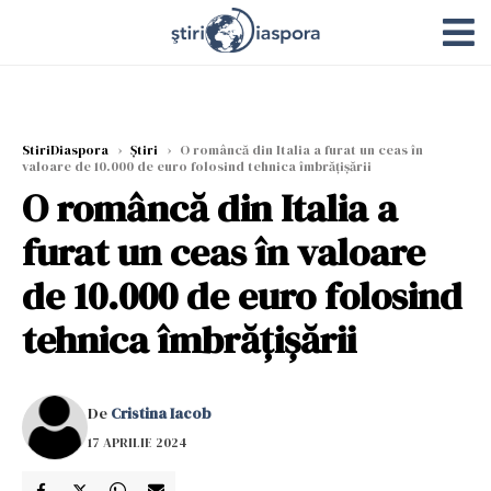
StiriDiaspora
›
Știri
›
O româncă din Italia a furat un ceas în
valoare de 10.000 de euro folosind tehnica îmbrățișării
O româncă din Italia a
furat un ceas în valoare
de 10.000 de euro folosind
tehnica îmbrățișării
De
Cristina Iacob
17 APRILIE 2024