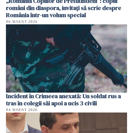
„România Copiilor de Pretutindeni”: copiii
români din diaspora, invitați să scrie despre
România într-un volum special
06 AUGUST 2026
Incident în Crimeea anexată: Un soldat rus a
tras în colegii săi apoi a ucis 3 civili
04 AUGUST 2026