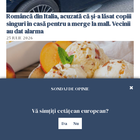
Româncă din Italia, acuzată că și-a lăsat copiii
singuri în casă pentru a merge la mall. Vecinii
au dat alarma
25 IULIE 2026
SONDAJ DE OPINIE
Vă simțiți cetățean european?
Înghețata de casă cu nectarine care
cucerește vara. Rețeta fără aparat, gata din
Da
Nu
câteva ingrediente
25 IULIE 2026