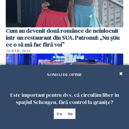
Cum au devenit două românce de neînlocuit
într-un restaurant din SUA. Patronul: „Nu știu
ce o să mă fac fără voi”
26 IULIE 2026
SONDAJ DE OPINIE
Este important pentru dvs. că circulăm liber în
spațiul Schengen, fără control la granițe?
Da
Nu
Teroare la Berlin, în timpul Gay Pride: o dubiță