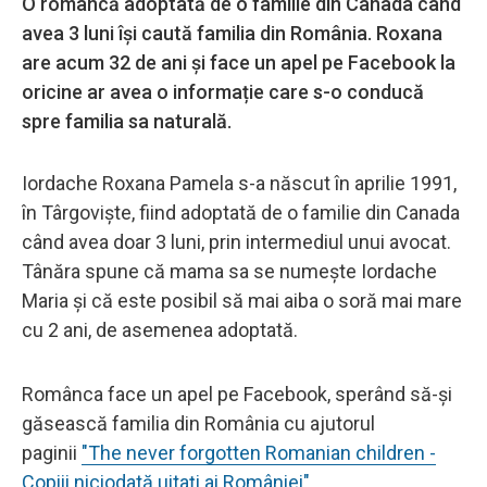
O româncă adoptată de o familie din Canada când
avea 3 luni își caută familia din România. Roxana
are acum 32 de ani și face un apel pe Facebook la
oricine ar avea o informație care s-o conducă
spre familia sa naturală.
Iordache Roxana Pamela s-a născut în aprilie 1991,
în Târgoviște, fiind adoptată de o familie din Canada
când avea doar 3 luni, prin intermediul unui avocat.
Tânăra spune că mama sa se numește Iordache
Maria și că este posibil să mai aiba o soră mai mare
cu 2 ani, de asemenea adoptată.
Românca face un apel pe Facebook, sperând să-și
găsească familia din România cu ajutorul
paginii
"The never forgotten Romanian children -
Copiii niciodată uitați ai României"
.