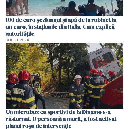
100 de euro șezlongul și apă de la robinet la
un euro, în stațiunile din Italia. Cum explică
autoritățile
31 IULIE 2026
Un microbuz cu sportivi de la Dinamo s-a
răsturnat. O persoană a murit, a fost activat
planul roșu de intervenție