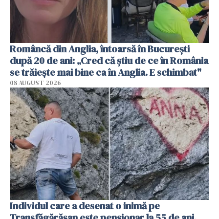
Româncă din Anglia, întoarsă în București
după 20 de ani: „Cred că știu de ce în România
se trăiește mai bine ca în Anglia. E schimbat"
08 AUGUST 2026
Individul care a desenat o inimă pe
Transfăgărășan este pensionar la 55 de ani.