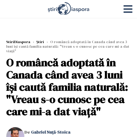
StiriDiaspora
›
Știri
›
O româncă adoptată în Canada când avea 3
luni își caută familia naturală: "Vreau s-o cunosc pe cea care mi-a dat
viață"
O româncă adoptată în
Canada când avea 3 luni
își caută familia naturală:
"Vreau s-o cunosc pe cea
care mi-a dat viață"
De
Gabriel Nuță-Stoica