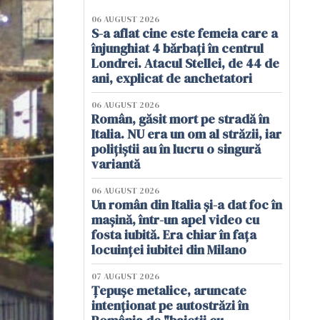
06 AUGUST 2026
S-a aflat cine este femeia care a
înjunghiat 4 bărbați în centrul
Londrei. Atacul Stellei, de 44 de
ani, explicat de anchetatori
06 AUGUST 2026
Român, găsit mort pe stradă în
Italia. NU era un om al străzii, iar
polițiștii au în lucru o singură
variantă
06 AUGUST 2026
Un român din Italia și-a dat foc în
mașină, într-un apel video cu
fosta iubită. Era chiar în fața
locuinței iubitei din Milano
07 AUGUST 2026
Țepușe metalice, aruncate
intenționat pe autostrăzi în