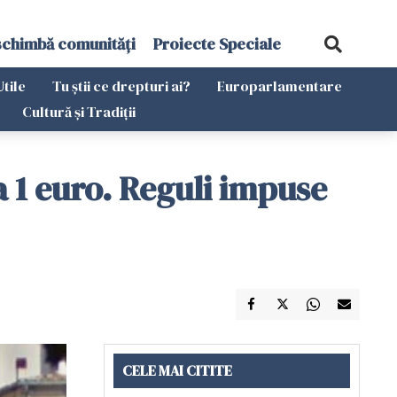
schimbă comunități
Proiecte Speciale
Utile
Tu știi ce drepturi ai?
Europarlamentare
Cultură și Tradiții
a 1 euro. Reguli impuse
CELE MAI CITITE