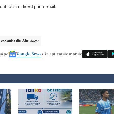
ontacteze direct prin e-mail.
Sessanio din Abruzzo
Google News
și pe
și în aplicațiile mobile