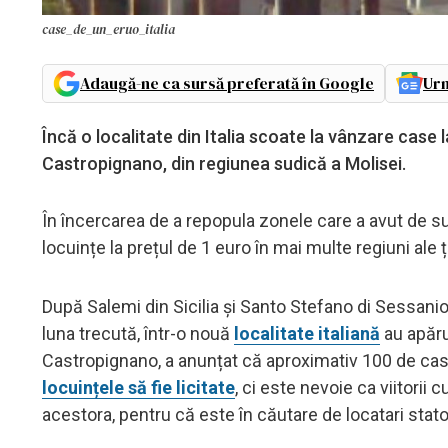
case_de_un_eruo_italia
Adaugă-ne ca sursă preferată în Google
Urm
Încă o localitate din Italia scoate la vânzare case 
Castropignano, din regiunea sudică a Molisei.
În încercarea de a repopula zonele care a avut de suf
locuințe la prețul de 1 euro în mai multe regiuni ale 
După Salemi din Sicilia și Santo Stefano di Sessanio d
luna trecută, într-o nouă
localitate italiană
au apărut
Castropignano, a anunțat că aproximativ 100 de cas
locuințele să fie licitate
, ci este nevoie ca viitorii
acestora, pentru că este în căutare de locatari stato