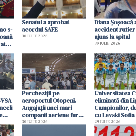
Senatul a aprobat
Diana Șoșoacă a
mo s-
acordul SAFE
accident rutier 
soană
ajuns la spital
30 IULIE 2026
vat
30 IULIE 2026
Percheziții pe
Universitatea C
SVSA
aeroportul Otopeni.
eliminată din Li
nceli
Angajații unei mari
Campionilor, d
e
companii aeriene furau
cu Levski Sofia
parfumuri, ceasuri și
30 IULIE 2026
29 IULIE 2026
mâncarea destinată