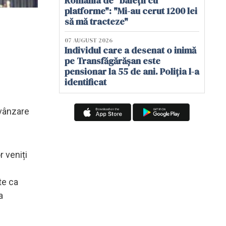
România de "baieții cu
platforme": "Mi-au cerut 1200 lei
să mă tracteze"
07 AUGUST 2026
Individul care a desenat o inimă
pe Transfăgărășan este
pensionar la 55 de ani. Poliția l-a
identificat
 vânzare
r veniți
te ca
a