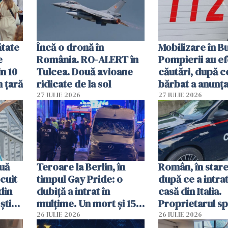
vânzării
ătate
Încă o dronă în
Mobilizare în B
e
România. RO-ALERT în
Pompierii au ef
in 10
Tulcea. Două avioane
căutări, după c
n țară
ridicate de la sol
bărbat a anunțat
că a văzut un o
27 IULIE 2026
27 IULIE 2026
luminos
uă
Teroare la Berlin, în
Român, în stare
cuit
timpul Gay Pride: o
după ce a intrat
din
dubiță a intrat în
casă din Italia.
știu
mulțime. Un mort și 15
Proprietarul s
 voi”
răniți
s-a apărat cu un
26 IULIE 2026
26 IULIE 2026