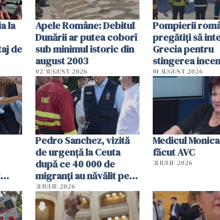
a la
Apele Române: Debitul
Pompierii româ
Dunării ar putea coborî
pregătiţi să int
aj de
sub minimul istoric din
Grecia pentru
august 2003
stingerea incen
02 AUGUST 2026
01 AUGUST 2026
Pedro Sanchez, vizită
Medicul Monica
de urgență la Ceuta
făcut AVC
după ce 40 000 de
31 IULIE 2026
t
migranți au năvălit pe
și o
teritoriul spaniol: „Vom
31 IULIE 2026
ni
mobiliza toate
resursele"