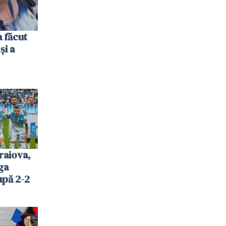
 făcut
și a
raiova,
ga
upă 2-2