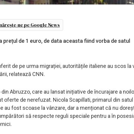
ărește-ne pe Google News
la prețul de 1 euro, de data aceasta fiind vorba de satul
erit de pe urma migrației, autoritățile italiene au scos la
țării, relatează CNN.
in Abruzzo, care au lansat inițiative de încurajare a noilo
 oferte de nerefuzat. Nicola Scapillati, primarul din satul
e au fost scoase la vânzare, dar a menționat că nu doreș
 cumpărători să respecte reguli speciale pentru a în posesi
rnici.