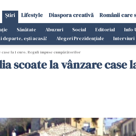
Știri
Lifestyle
Diaspora creativă
Românii care 
ație
Sănătate
Abuzuri
Social
Editorial
Info-
ti departe, ești acasă!
Alegeri Prezidențiale
Interviuri
e case la 1 euro. Reguli impuse cumpărătorilor
lia scoate la vânzare case l