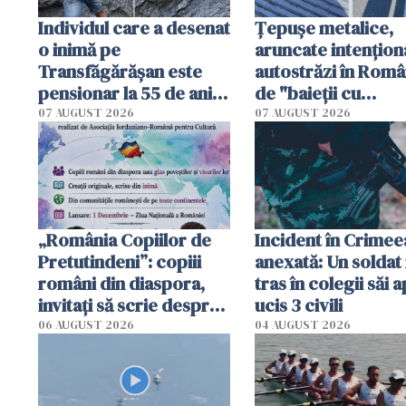
Individul care a desenat
Țepușe metalice,
o inimă pe
aruncate intențion
Transfăgărășan este
autostrăzi în Româ
pensionar la 55 de ani.
de "baieții cu
Poliția l-a identificat
platforme": "Mi-au
07 AUGUST 2026
07 AUGUST 2026
cerut 1200 lei să m
tracteze"
„România Copiilor de
Incident în Crimee
Pretutindeni”: copiii
anexată: Un soldat 
români din diaspora,
tras în colegii săi a
invitați să scrie despre
ucis 3 civili
România într-un volum
06 AUGUST 2026
04 AUGUST 2026
special