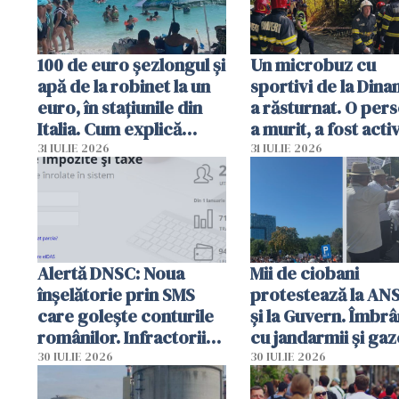
100 de euro șezlongul și
Un microbuz cu
apă de la robinet la un
sportivi de la Dina
euro, în stațiunile din
a răsturnat. O per
Italia. Cum explică
a murit, a fost acti
autoritățile
planul roșu de
31 IULIE 2026
31 IULIE 2026
intervenție
Alertă DNSC: Noua
Mii de ciobani
înșelătorie prin SMS
protestează la AN
care golește conturile
și la Guvern. Îmbrâ
românilor. Infractorii
cu jandarmii și gaz
folosesc numele
lacrimogene
30 IULIE 2026
30 IULIE 2026
Ghișeul.ro și al Poliției