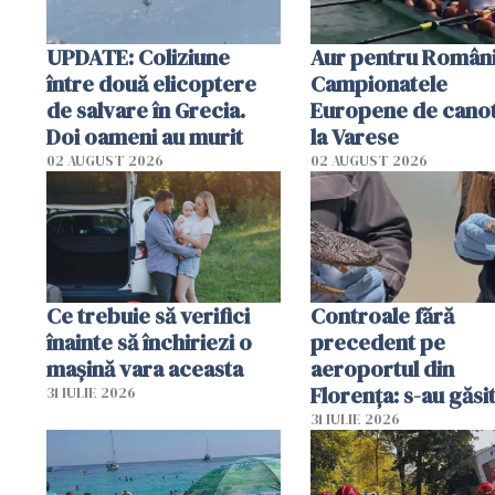
UPDATE: Coliziune
Aur pentru Români
între două elicoptere
Campionatele
de salvare în Grecia.
Europene de canot
Doi oameni au murit
la Varese
02 AUGUST 2026
02 AUGUST 2026
Ce trebuie să verifici
Controale fără
înainte să închiriezi o
precedent pe
mașină vara aceasta
aeroportul din
Florența: s-au găsi
31 IULIE 2026
capete de aligator 
31 IULIE 2026
sumă imensă de ba