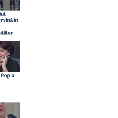
ni,
ervină în
diilor
 Pop a