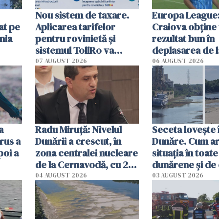
Nou sistem de taxare.
Europa League:
at pe
Aplicarea tarifelor
Craiova obține
nia
pentru rovinietă şi
rezultat bun în
sistemul TollRo va
deplasarea de 
începe la 1 octombrie
07 AUGUST 2026
06 AUGUST 2026
ă
a
Radu Miruţă: Nivelul
Seceta lovește 
rus a
Dunării a crescut, în
Dunăre. Cum ar
poi a
zona centralei nucleare
situația în toate
de la Cernavodă, cu 2
dunărene și de
cm faţă de ziua trecută
România resim
04 AUGUST 2026
03 AUGUST 2026
efectele, deși a
în iulie