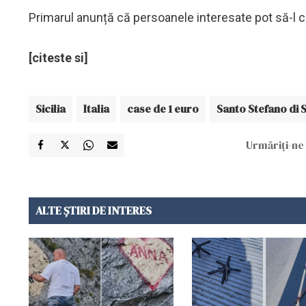
Primarul anunță că persoanele interesate pot să-l c
[citeste si]
Sicilia
Italia
case de 1 euro
Santo Stefano di 
Urmăriți-ne 
ALTE ȘTIRI DE INTERES