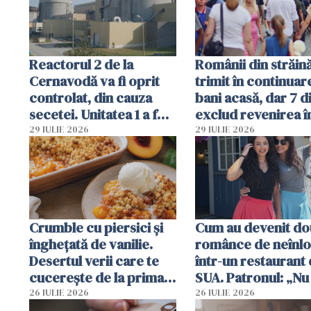
Române
Reactorul 2 de la
Românii din străin
Cernavodă va fi oprit
trimit în continuar
controlat, din cauza
bani acasă, dar 7 d
secetei. Unitatea 1 a fost
exclud revenirea î
deja oprită
29 IULIE 2026
29 IULIE 2026
Crumble cu piersici și
Cum au devenit do
înghețată de vanilie.
românce de neînlo
Desertul verii care te
într-un restaurant 
cucerește de la prima
SUA. Patronul: „Nu 
lingură
ce o să mă fac fără
26 IULIE 2026
26 IULIE 2026