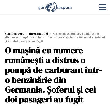
StiriDiaspora
›
Internațional
›
O mașină cu numere românești a
distrus o pompă de carburant într-o benzinărie din Germania. Șoferul
și cei doi pasageri au fugit
O mașină cu numere
românești a distrus o
pompă de carburant într-
o benzinărie din
Germania. Șoferul și cei
doi pasageri au fugit