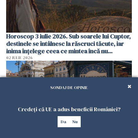
Horoscop 3 iulie 2026. Sub soarele lui Cuptor,
destinele se întâlnesc la răscruci tăcute, iar
inima înțelege ceea ce mintea încă nu...
02 IULIE 2026
SONDAJ DE OPINIE
Credeți că UE a adus beneficii României?
Da
Nu
Horoscop 2 iulie 2026. Ziua în care vara