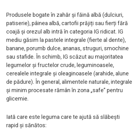
Produsele bogate în zahăr și făină albă (dulciuri,
patiserie), pâinea albă, cartofii prăjiți sau fierți fără
coajă și orezul alb intră în categoria IG ridicat. IG
mediu găsim la pastele integrale (fierte al dente),
banane, porumb dulce, ananas, struguri, smochine
sau stafide. În schimb, IG scăzut au majoritatea
legumelor și fructelor crude, leguminoasele,
cerealele integrale și oleaginoasele (arahide, alune
de pădure). În general, alimentele naturale, integrale
și minim procesate rămân în zona „safe” pentru
glicemie.
Iată care este leguma care te ajută să slăbești
rapid și sănătos: