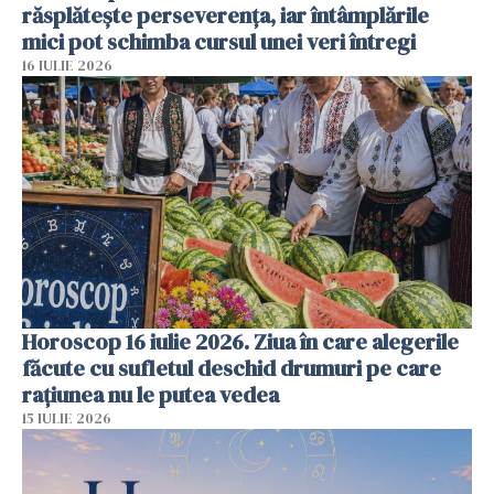
răsplătește perseverența, iar întâmplările
mici pot schimba cursul unei veri întregi
16 IULIE 2026
Horoscop 16 iulie 2026. Ziua în care alegerile
făcute cu sufletul deschid drumuri pe care
rațiunea nu le putea vedea
15 IULIE 2026