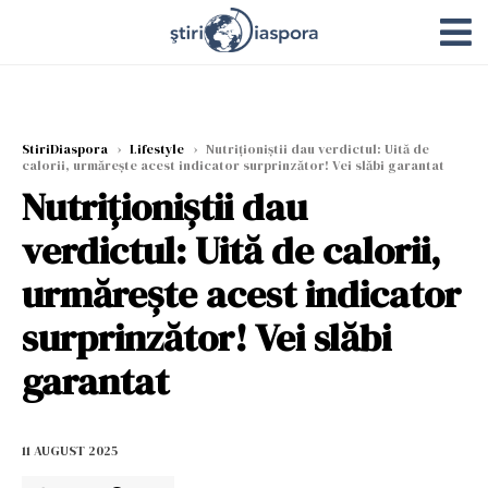
StiriDiaspora
›
Lifestyle
›
Nutriționiștii dau verdictul: Uită de
calorii, urmărește acest indicator surprinzător! Vei slăbi garantat
Nutriționiștii dau
verdictul: Uită de calorii,
urmărește acest indicator
surprinzător! Vei slăbi
garantat
11 AUGUST 2025