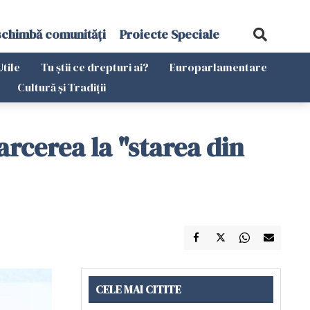
schimbă comunități
Proiecte Speciale
Utile
Tu știi ce drepturi ai?
Europarlamentare
Cultură și Tradiții
arcerea la "starea din
CELE MAI CITITE