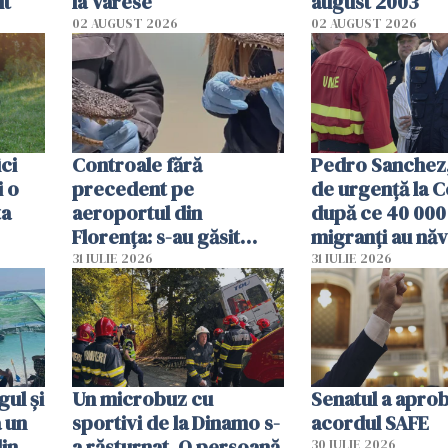
it
la Varese
august 2003
02 AUGUST 2026
02 AUGUST 2026
ici
Controale fără
Pedro Sanchez, 
i o
precedent pe
de urgență la C
ta
aeroportul din
după ce 40 000
Florența: s-au găsit
migranți au năv
capete de aligator și o
teritoriul spani
31 IULIE 2026
31 IULIE 2026
sumă imensă de bani
mobiliza toate
resursele"
ul și
Un microbuz cu
Senatul a apro
a un
sportivi de la Dinamo s-
acordul SAFE
din
a răsturnat. O persoană
30 IULIE 2026