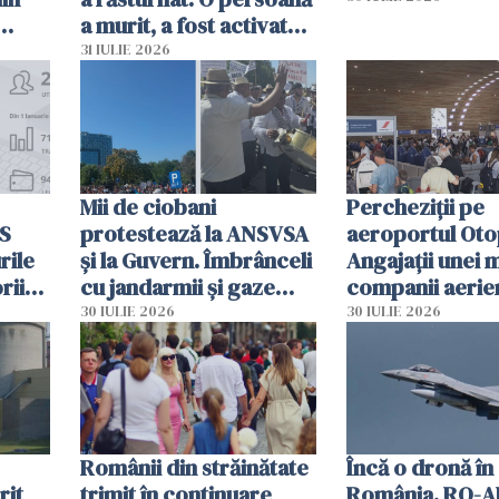
a murit, a fost activat
planul roșu de
31 IULIE 2026
intervenție
Mii de ciobani
Percheziții pe
MS
protestează la ANSVSA
aeroportul Oto
rile
și la Guvern. Îmbrânceli
Angajații unei 
rii
cu jandarmii și gaze
companii aerie
lacrimogene
parfumuri, ceas
30 IULIE 2026
30 IULIE 2026
ției
mâncarea desti
vânzării
Românii din străinătate
Încă o dronă în
rit
trimit în continuare
România. RO-A