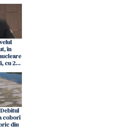
velul
t, în
nucleare
, cu 2
 trecută
Debitul
a coborî
oric din