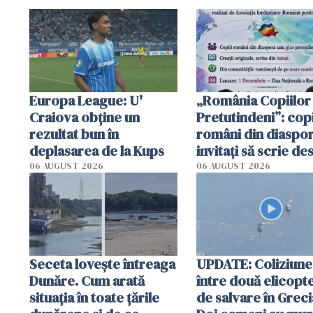
Europa League: U'
„România Copiilor
Craiova obține un
Pretutindeni”: copi
rezultat bun în
români din diaspor
deplasarea de la Kups
invitați să scrie de
România într-un v
06 AUGUST 2026
06 AUGUST 2026
special
Seceta lovește întreaga
UPDATE: Coliziune
Dunăre. Cum arată
între două elicopt
situația în toate țările
de salvare în Greci