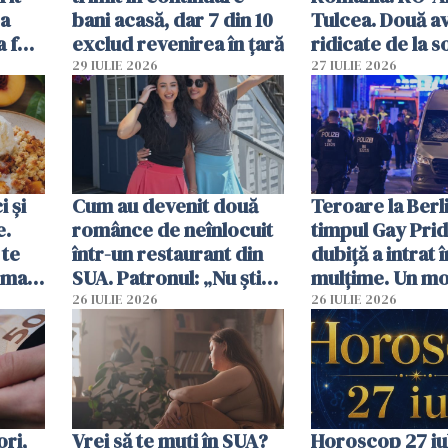
za
bani acasă, dar 7 din 10
Tulcea. Două a
a fost
exclud revenirea în țară
ridicate de la s
29 IULIE 2026
27 IULIE 2026
 și
Cum au devenit două
Teroare la Berli
e.
românce de neînlocuit
timpul Gay Prid
 te
într-un restaurant din
dubiță a intrat î
ima
SUA. Patronul: „Nu știu
mulțime. Un mor
ce o să mă fac fără voi”
răniți
26 IULIE 2026
26 IULIE 2026
ori,
Vrei să te muți în SUA?
Horoscop 27 iul