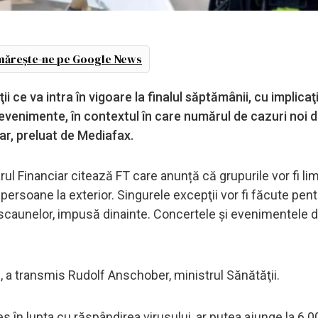
ărește-ne pe Google News
i ce va intra în vigoare la finalul săptămânii, cu implicaţ
de evenimente, în contextul în care numărul de cazuri noi 
iar, preluat de Mediafax.
arul Financiar citează FT care anunță că grupurile vor fi lim
rsoane la exterior. Singurele excepţii vor fi făcute pent
 a scaunelor, impusă dinainte. Concertele şi evenimentele d
”, a transmis Rudolf Anschober, ministrul Sănătăţii.
es în lupta cu răspândirea virusului, ar putea ajunge la 6.