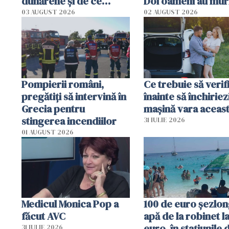
dunărene și de ce
Doi oameni au mur
România resimte
03 AUGUST 2026
02 AUGUST 2026
efectele, deși a plouat
în iulie
Pompierii români,
Ce trebuie să verif
pregătiţi să intervină în
înainte să închiriez
Grecia pentru
mașină vara aceas
stingerea incendiilor
31 IULIE 2026
01 AUGUST 2026
Medicul Monica Pop a
100 de euro șezlong
făcut AVC
apă de la robinet l
euro, în stațiunile 
31 IULIE 2026