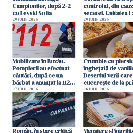
Campionilor, după 2-2
controlat, din cau
cu Levski Sofia
secetei. Unitatea 1 
deja oprită
29 IULIE 2026
29 IULIE 2026
Mobilizare în Buzău.
Crumble cu piersici
Pompierii au efectuat
înghețată de vanili
căutări, după ce un
Desertul verii care
bărbat a anunțat la 112
cucerește de la pr
că a văzut un obiect
lingură
27 IULIE 2026
26 IULIE 2026
luminos
Român, în stare critică
Menajere și îngrijit