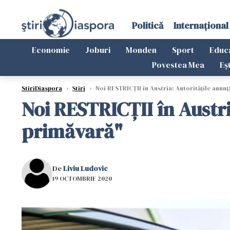
Politică
Internațional
Economie
Joburi
Monden
Sport
Educ
Povestea Mea
Eș
StiriDiaspora
›
Știri
›
Noi RESTRICȚII în Austria: Autoritățile anunț
Noi RESTRICȚII în Austri
primăvară"
De
Liviu Ludovic
19 OCTOMBRIE 2020