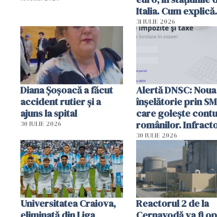
Italia. Cum explică
autoritățile
31 IULIE 2026
Diana Șoșoacă a făcut
Alertă DNSC: Noua
accident rutier și a
înșelătorie prin S
ajuns la spital
care golește contu
românilor. Infracto
30 IULIE 2026
folosesc numele
30 IULIE 2026
Ghișeul.ro și al Poli
Române
Universitatea Craiova,
Reactorul 2 de la
eliminată din Liga
Cernavodă va fi op