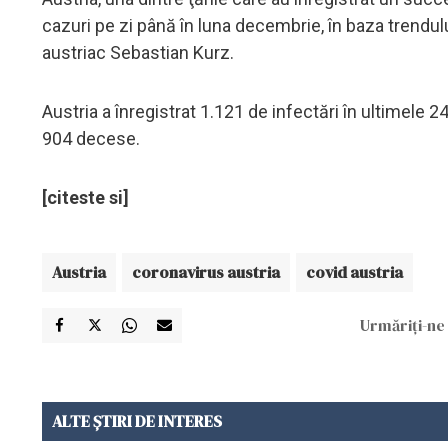
cazuri pe zi până în luna decembrie, în baza trendulu
austriac Sebastian Kurz.
Austria a înregistrat 1.121 de infectări în ultimele 2
904 decese.
[citeste si]
Austria
coronavirus austria
covid austria
Urmăriți-ne 
ALTE ȘTIRI DE INTERES