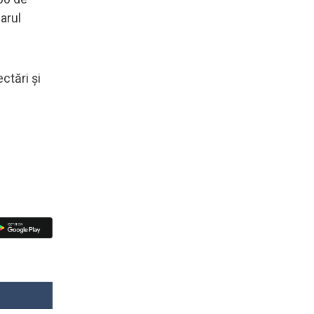
arul
ctări şi