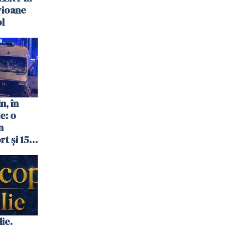
vioane
ol
n, în
e: o
n
t și 15
ie.