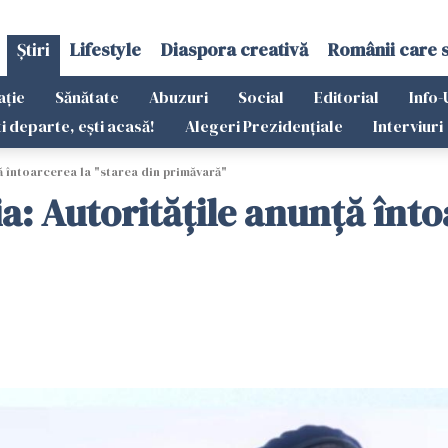
Știri
Lifestyle
Diaspora creativă
Românii care 
ație
Sănătate
Abuzuri
Social
Editorial
Info-
ti departe, ești acasă!
Alegeri Prezidențiale
Interviuri
ă întoarcerea la "starea din primăvară"
a: Autoritățile anunță înto