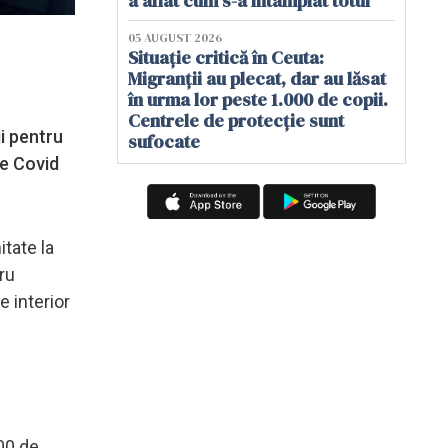
a aflat cum s-a întâmplat totul
05 AUGUST 2026
Situație critică în Ceuta:
Migranții au plecat, dar au lăsat
în urma lor peste 1.000 de copii.
Centrele de protecție sunt
ii pentru
sufocate
de Covid
itate la
ru
e interior
000 de