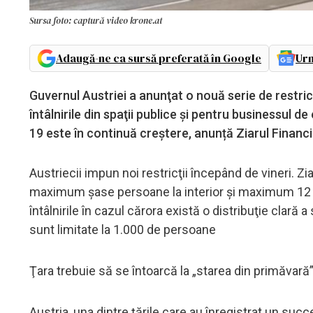
Sursa foto: captură video krone.at
Adaugă-ne ca sursă preferată în Google
Urm
Guvernul Austriei a anunţat o nouă serie de restricţi
întâlnirile din spaţii publice şi pentru businessul 
19 este în continuă creştere, anunță Ziarul Financ
Austriecii impun noi restricţii începând de vineri. Zi
maximum şase persoane la interior şi maximum 12 pe
întâlnirile în cazul cărora există o distribuţie clară
sunt limitate la 1.000 de persoane
Ţara trebuie să se întoarcă la „starea din primăvară
Austria, una dintre ţările care au înregistrat un succ