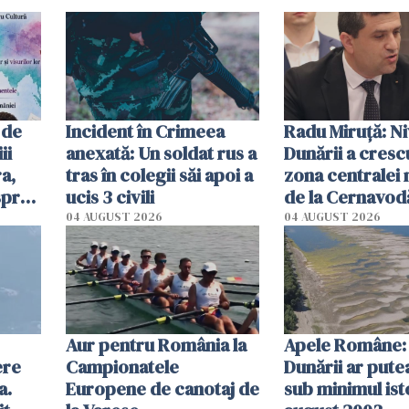
 de
Incident în Crimeea
Radu Miruţă: Ni
ii
anexată: Un soldat rus a
Dunării a crescu
a,
tras în colegii săi apoi a
zona centralei 
spre
ucis 3 civili
de la Cernavodă
olum
cm faţă de ziua
04 AUGUST 2026
04 AUGUST 2026
Aur pentru România la
Apele Române: 
ere
Campionatele
Dunării ar pute
a.
Europene de canotaj de
sub minimul ist