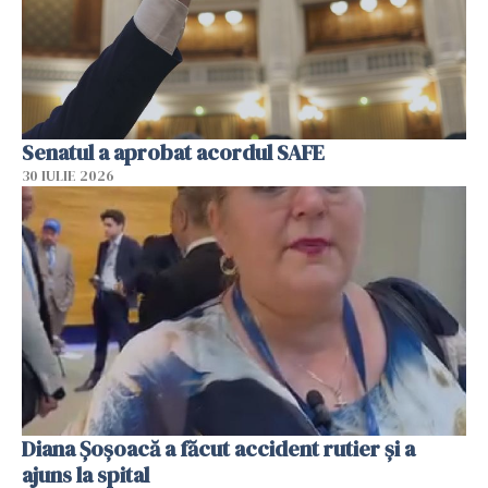
Senatul a aprobat acordul SAFE
30 IULIE 2026
Diana Șoșoacă a făcut accident rutier și a
ajuns la spital