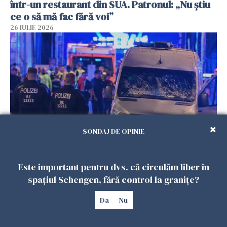
într-un restaurant din SUA. Patronul: „Nu știu
ce o să mă fac fără voi”
26 IULIE 2026
SONDAJ DE OPINIE
Teroare la Berlin, în timpul Gay Pride: o dubiță
a intrat în mulțime. Un mort și 15 răniți
Este important pentru dvs. că circulăm liber în
spațiul Schengen, fără control la granițe?
26 IULIE 2026
Da
Nu