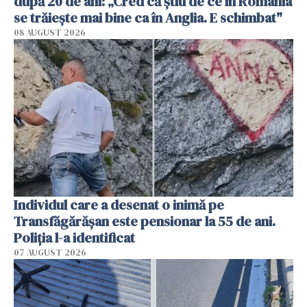
după 20 de ani: „Cred că știu de ce în România
se trăiește mai bine ca în Anglia. E schimbat"
08 AUGUST 2026
Individul care a desenat o inimă pe
Transfăgărășan este pensionar la 55 de ani.
Poliția l-a identificat
07 AUGUST 2026