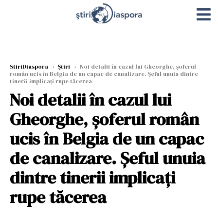
StiriDiaspora
›
Știri
›
Noi detalii în cazul lui Gheorghe, șoferul
român ucis în Belgia de un capac de canalizare. Șeful unuia dintre
tinerii implicați rupe tăcerea
Noi detalii în cazul lui
Gheorghe, șoferul român
ucis în Belgia de un capac
de canalizare. Șeful unuia
dintre tinerii implicați
rupe tăcerea