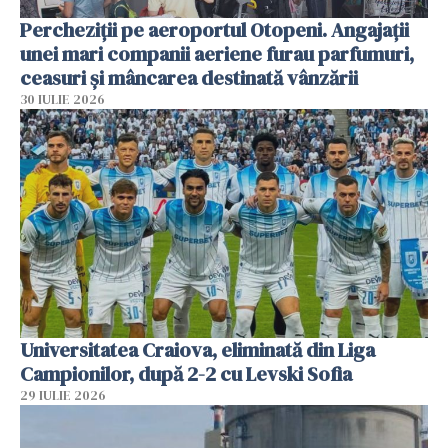
Percheziții pe aeroportul Otopeni. Angajații
unei mari companii aeriene furau parfumuri,
ceasuri și mâncarea destinată vânzării
30 IULIE 2026
Universitatea Craiova, eliminată din Liga
Campionilor, după 2-2 cu Levski Sofia
29 IULIE 2026