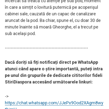
încercat să treacă cu atenție pe sub pod, moment
în care a simțit o lovitură puternică pe acoperișul
cabinei sale, cauzată de un capac de canalizare
aruncat de la pod. Ba chiar, spune el, cu doar 30 de
minute înainte să moară Gheorghe, el a trecut pe
sub același pod.
---------------------------------------------------------
Dacă doriți să fiți notificați direct pe WhatsApp
atunci când apare o știre importantă, puteți intra
pe unul din grupurile de dedicate cititorilor fideli
StiriDiaspora accesând următoarele linkuri:
->
https://chat.whatsapp.com/JJePx9Ood2XAgm8wy