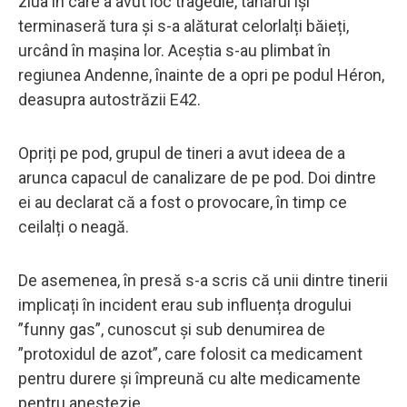
ziua în care a avut loc tragedie, tânărul își
terminaseră tura și s-a alăturat celorlalți băieți,
urcând în mașina lor. Aceștia s-au plimbat în
regiunea Andenne, înainte de a opri pe podul Héron,
deasupra autostrăzii E42.
Opriți pe pod, grupul de tineri a avut ideea de a
arunca capacul de canalizare de pe pod. Doi dintre
ei au declarat că a fost o provocare, în timp ce
ceilalți o neagă.
De asemenea, în presă s-a scris că unii dintre tinerii
implicați în incident erau sub influența drogului
”funny gas”, cunoscut și sub denumirea de
”protoxidul de azot”, care folosit ca medicament
pentru durere și împreună cu alte medicamente
pentru anestezie.