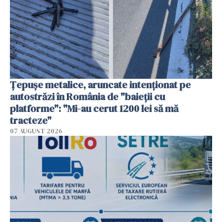
Țepușe metalice, aruncate intenționat pe
autostrăzi în România de "baieții cu
platforme": "Mi-au cerut 1200 lei să mă
tracteze"
07 AUGUST 2026