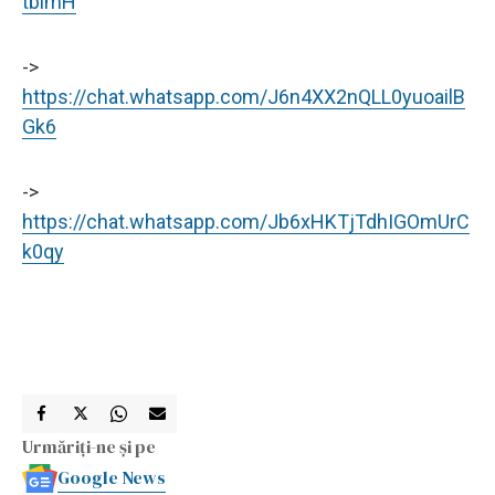
tbimH
->
https://chat.whatsapp.com/J6n4XX2nQLL0yuoailB
Gk6
->
https://chat.whatsapp.com/Jb6xHKTjTdhIGOmUrC
k0qy
Urmăriți-ne și pe
Google News