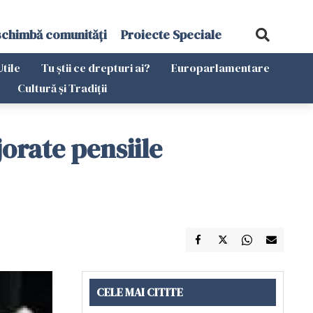
schimbă comunități
Proiecte Speciale
Utile
Tu știi ce drepturi ai?
Europarlamentare
Cultură și Tradiții
orate pensiile
CELE MAI CITITE