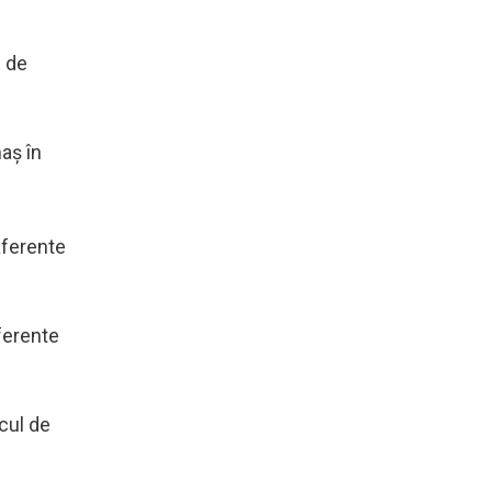
e de
aş în
 aferente
ferente
ocul de