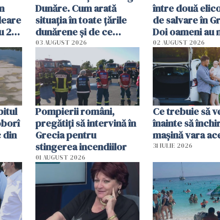
în
Dunăre. Cum arată
între două elic
leare
situația în toate țările
de salvare în Gr
u 2
dunărene și de ce
Doi oameni au 
ecută
România resimte
03 AUGUST 2026
02 AUGUST 2026
efectele, deși a plouat
în iulie
itul
Pompierii români,
Ce trebuie să ve
oborî
pregătiţi să intervină în
înainte să închi
 din
Grecia pentru
mașină vara ac
stingerea incendiilor
31 IULIE 2026
01 AUGUST 2026