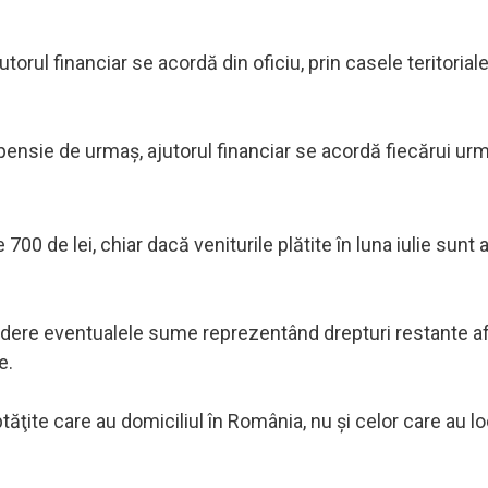
orul financiar se acordă din oficiu, prin casele teritorial
pensie de urmaş, ajutorul financiar se acordă fiecărui urm
700 de lei, chiar dacă veniturile plătite în luna iulie sunt
n vedere eventualele sume reprezentând drepturi restante a
e.
ăţite care au domiciliul în România, nu şi celor care au l