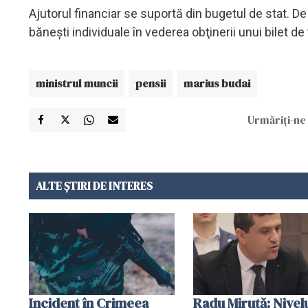
Ajutorul financiar se suportă din bugetul de stat. De 
băneşti individuale în vederea obţinerii unui bilet d
ministrul muncii
pensii
marius budai
Urmăriți-ne 
ALTE ȘTIRI DE INTERES
Incident în Crimeea
Radu Miruţă: Nivel