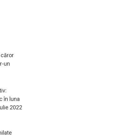
 căror
tr-un
iv:
c în luna
iulie 2022
milate