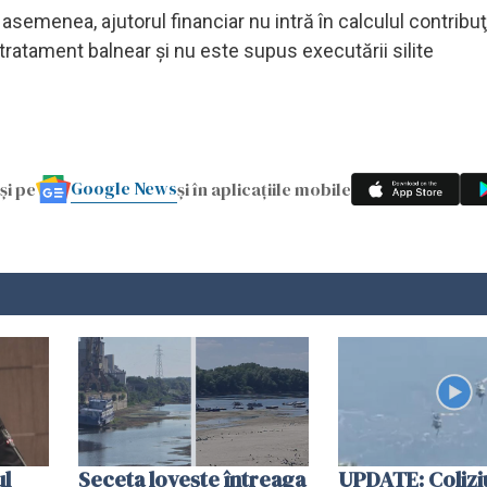
asemenea, ajutorul financiar nu intră în calculul contribuţ
e tratament balnear şi nu este supus executării silite
Google News
și pe
și în aplicațiile mobile
ul
Seceta lovește întreaga
UPDATE: Colizi