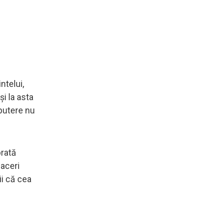
ntelui,
i la asta
 putere nu
rată
faceri
ii că cea