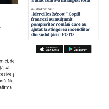
a aflat cum s-a întâmplat totul
04 AUGUST 2026
„Merci les héros!” Copiii
francezi au mulțumit
pompierilor români care au
.
ajutat la stingerea incendiilor
din sudul țării - FOTO
mici, de
ță că
esive și
asă. Nu
 afirma