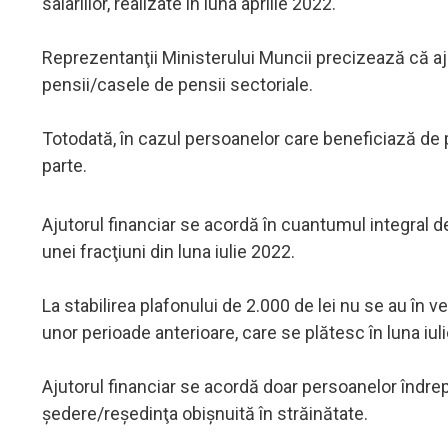
salariilor, realizate în luna aprilie 2022.
Reprezentanţii Ministerului Muncii precizează că ajut
pensii/casele de pensii sectoriale.
Totodată, în cazul persoanelor care beneficiază de 
parte.
Ajutorul financiar se acordă în cuantumul integral de 
unei fracţiuni din luna iulie 2022.
La stabilirea plafonului de 2.000 de lei nu se au î
unor perioade anterioare, care se plătesc în luna iuli
Ajutorul financiar se acordă doar persoanelor îndrept
şedere/reşedinţa obişnuită în străinătate.