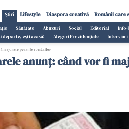
Știri
Lifestyle
Diaspora creativă
Românii care 
ație
Sănătate
Abuzuri
Social
Editorial
Info-
ti departe, ești acasă!
Alegeri Prezidențiale
Interviuri
 fi majorate pensiile românilor
rele anunț: când vor fi maj