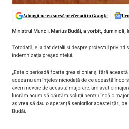
Adaugă-ne ca sursă preferată în Google
Urm
Ministrul Muncii, Marius Budăi, a vorbit, duminică,
Totodată, el a dat detalii și despre proiectul privin
indemnizația președintelui.
„Este o perioadă foarte grea și chiar și fără aceast
aceea nu am înțeles niciodată de ce această încors
avem nevoie de această majorare, am avut o majora
lucrăm acum să căutăm soluții pentru încă o majora
aș vrea să dau o speranță seniorilor acestei țări, pe
Budăi.