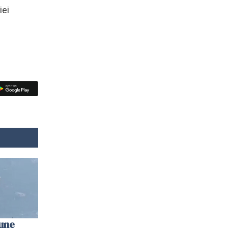
iei
une