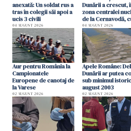
anexată: Un soldat rus a
Dunării a crescut, 
tras în colegii săi apoi a
zona centralei nuc
ucis 3 civili
de la Cernavodă, c
cm faţă de ziua tr
04 AUGUST 2026
04 AUGUST 2026
Aur pentru România la
Apele Române: Deb
Campionatele
Dunării ar putea c
Europene de canotaj de
sub minimul istoric
la Varese
august 2003
02 AUGUST 2026
02 AUGUST 2026