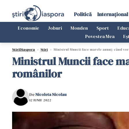
Politică
Internațional
Economie
Joburi
Monden
Sport
Educ
Povestea Mea
Eș
StiriDiaspora
›
Știri
›
Ministrul Muncii face marele anunț: când vor
Ministrul Muncii face ma
românilor
De
Nicoleta Nicolau
12 IUNIE 2022