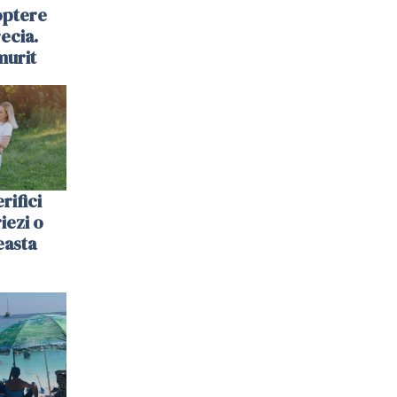
optere
ecia.
murit
rifici
riezi o
easta