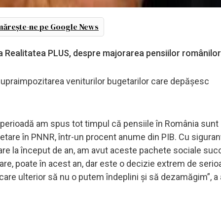
ărește-ne pe Google News
 la Realitatea PLUS, despre majorarea pensiilor românilor
d supraimpozitarea veniturilor bugetarilor care depășesc
ă perioadă am spus tot timpul că pensiile în România sunt 
etare în PNNR, într-un procent anume din PIB. Cu siguran
re la început de an, am avut aceste pachete sociale succ
re, poate în acest an, dar este o decizie extrem de serio
 care ulterior să nu o putem îndeplini și să dezamăgim”, a