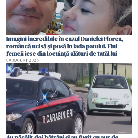
Imagini incredibile în cazul Danielei Florea,
româncă ucisă și pusă în lada patului. Fiul
femeii iese din locuință alături de tatăl lui
09 AUGUST 2026
Au păcălit doi bătrâni și au fugit cu aur de