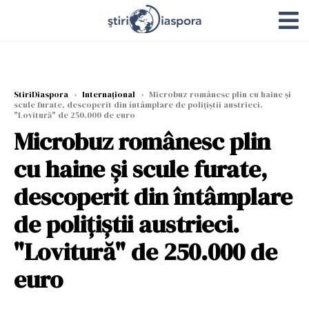
StiriDiaspora
›
Internațional
›
Microbuz românesc plin cu haine și
scule furate, descoperit din întâmplare de polițiștii austrieci.
"Lovitură" de 250.000 de euro
Microbuz românesc plin
cu haine și scule furate,
descoperit din întâmplare
de polițiștii austrieci.
"Lovitură" de 250.000 de
euro