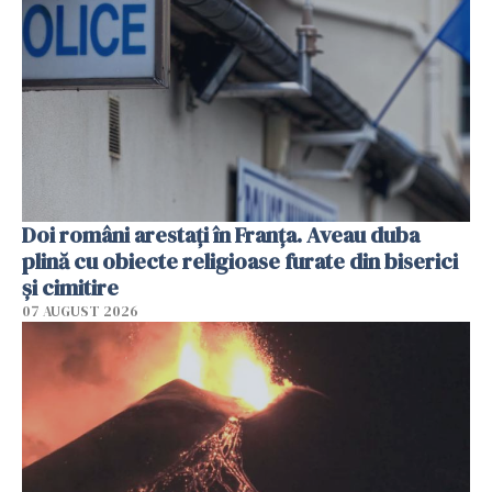
Doi români arestați în Franța. Aveau duba
plină cu obiecte religioase furate din biserici
și cimitire
07 AUGUST 2026