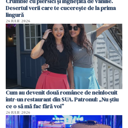
Crumble cu piersici și înghețată de vanilie.
Desertul verii care te cucerește de la prima
lingură
26 IULIE 2026
Cum au devenit două românce de neînlocuit
într-un restaurant din SUA. Patronul: „Nu știu
ce o să mă fac fără voi”
26 IULIE 2026