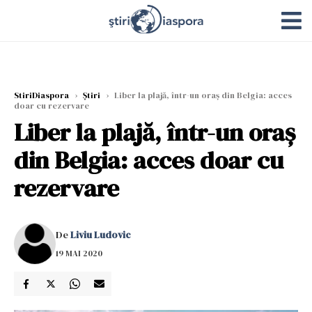
StiriDiaspora
›
Știri
›
Liber la plajă, într-un oraș din Belgia: acces
doar cu rezervare
Liber la plajă, într-un oraș
din Belgia: acces doar cu
rezervare
De
Liviu Ludovic
19 MAI 2020