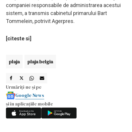
companiei responsabile de administrarea acestui
sistem, a transmis cabinetul primarului Bart
Tommelein, potrivit Agerpres.
[citeste si]
plaja
plaja belgia
Urmăriți-ne și pe
Google News
și în aplicațiile mobile