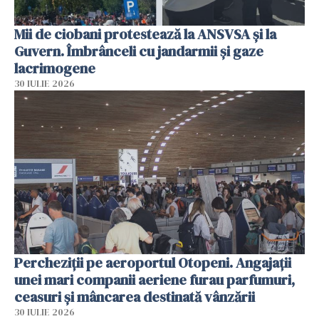
Mii de ciobani protestează la ANSVSA și la
Guvern. Îmbrânceli cu jandarmii și gaze
lacrimogene
30 IULIE 2026
Percheziții pe aeroportul Otopeni. Angajații
unei mari companii aeriene furau parfumuri,
ceasuri și mâncarea destinată vânzării
30 IULIE 2026