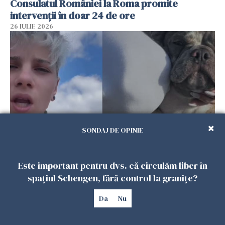
Consulatul României la Roma promite
intervenții în doar 24 de ore
26 IULIE 2026
SONDAJ DE OPINIE
Ce a pățit o româncă în timp ce își plimba
câinele în Germania. Mesajul ei a stârnit
Este important pentru dvs. că circulăm liber în
dezbateri aprinse
spațiul Schengen, fără control la granițe?
25 IULIE 2026
Da
Nu