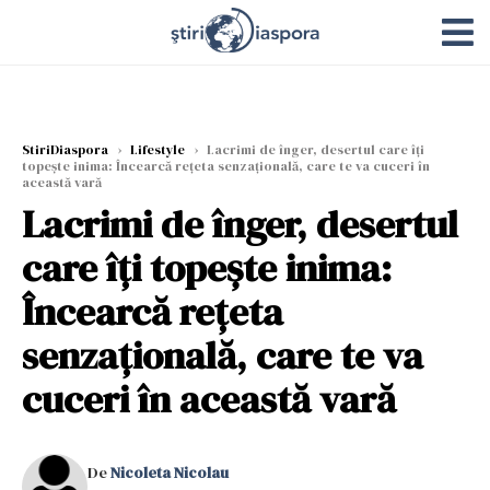
StiriDiaspora
›
Lifestyle
›
Lacrimi de înger, desertul care îți
topește inima: Încearcă rețeta senzațională, care te va cuceri în
această vară
Lacrimi de înger, desertul
care îți topește inima:
Încearcă rețeta
senzațională, care te va
cuceri în această vară
De
Nicoleta Nicolau