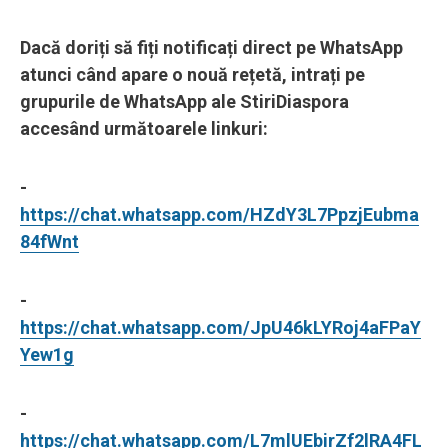
Dacă doriți să fiți notificați direct pe WhatsApp
atunci când apare o nouă rețetă, intrați pe
grupurile de WhatsApp ale StiriDiaspora
accesând următoarele linkuri:
-
https://chat.whatsapp.com/HZdY3L7PpzjEubma
84fWnt
-
https://chat.whatsapp.com/JpU46kLYRoj4aFPaY
Yew1g
-
https://chat.whatsapp.com/L7mlUEbirZf2lRA4FL