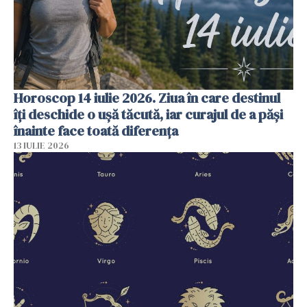
Horoscop 14 iulie 2026. Ziua în care destinul
îți deschide o ușă tăcută, iar curajul de a păși
înainte face toată diferența
13 IULIE 2026