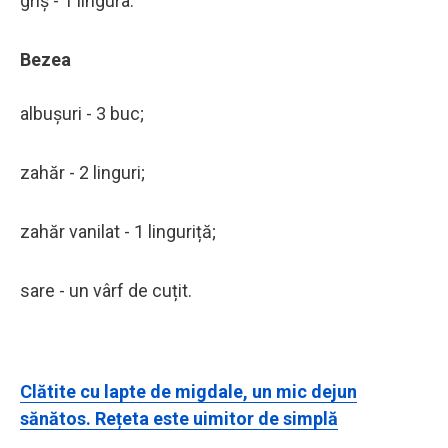
griș - 1 lingura.
Bezea
albușuri - 3 buc;
zahăr - 2 linguri;
zahăr vanilat - 1 linguriță;
sare - un vârf de cuțit.
Clătite cu lapte de migdale, un mic dejun
sănătos. Rețeta este uimitor de simplă