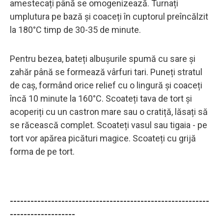
amestecați până se omogenizează. Turnați
umplutura pe bază și coaceți în cuptorul preîncălzit
la 180°C timp de 30-35 de minute.
Pentru bezea, bateți albușurile spumă cu sare și
zahăr până se formează vârfuri tari. Puneți stratul
de caș, formând orice relief cu o lingură și coaceți
încă 10 minute la 160°C. Scoateți tava de tort și
acoperiți cu un castron mare sau o cratiță, lăsați să
se răcească complet. Scoateți vasul sau tigaia - pe
tort vor apărea picături magice. Scoateți cu grijă
forma de pe tort.
----------------------------------------------------------
-------------------