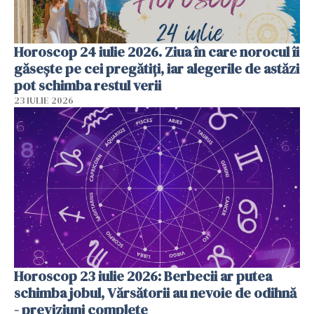
Horoscop 24 iulie 2026. Ziua în care norocul îi
găsește pe cei pregătiți, iar alegerile de astăzi
pot schimba restul verii
23 IULIE 2026
Horoscop 23 iulie 2026: Berbecii ar putea
schimba jobul, Vărsătorii au nevoie de odihnă
- previziuni complete