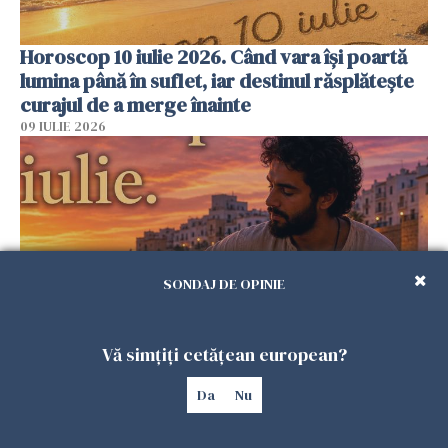
Horoscop 10 iulie 2026. Când vara își poartă
lumina până în suflet, iar destinul răsplătește
curajul de a merge înainte
09 IULIE 2026
SONDAJ DE OPINIE
Vă simțiți cetățean european?
Horoscop 9 iulie 2026. Ziua în care cerul îți
Da
Nu
amintește că destinul se schimbă prin alegeri
mici, făcute cu inima împăcată
08 IULIE 2026