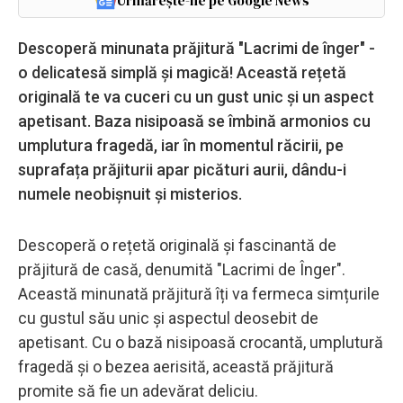
Urmărește-ne pe Google News
Descoperă minunata prăjitură "Lacrimi de înger" -
o delicatesă simplă și magică! Această rețetă
originală te va cuceri cu un gust unic și un aspect
apetisant. Baza nisipoasă se îmbină armonios cu
umplutura fragedă, iar în momentul răcirii, pe
suprafața prăjiturii apar picături aurii, dându-i
numele neobișnuit și misterios.
Descoperă o rețetă originală și fascinantă de
prăjitură de casă, denumită "Lacrimi de Înger".
Această minunată prăjitură îți va fermeca simțurile
cu gustul său unic și aspectul deosebit de
apetisant. Cu o bază nisipoasă crocantă, umplutură
fragedă și o bezea aerisită, această prăjitură
promite să fie un adevărat deliciu.