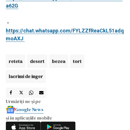
a62G
-
https://chat.whatsapp.com/FYLZZfReaCkL51adq
moAXJ
reteta
desert
bezea
tort
lacrimi de inger
Urmăriți-ne și pe
Google News
și în aplicațiile mobile