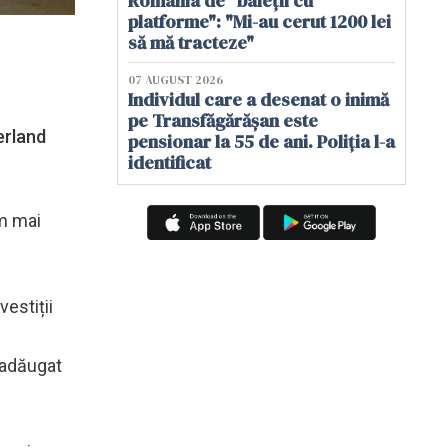
România de "baieții cu
platforme": "Mi-au cerut 1200 lei
să mă tracteze"
07 AUGUST 2026
Individul care a desenat o inimă
pe Transfăgărășan este
erland
pensionar la 55 de ani. Poliția l-a
identificat
im mai
estiții
a adăugat