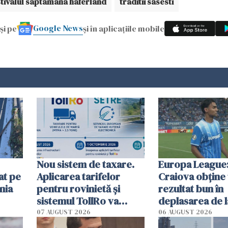
stivalul saptamana haferland
traditii sasesti
Google News
și pe
și în aplicațiile mobile
Nou sistem de taxare.
Europa League:
at pe
Aplicarea tarifelor
Craiova obține
nia
pentru rovinietă şi
rezultat bun în
sistemul TollRo va
deplasarea de 
începe la 1 octombrie
07 AUGUST 2026
06 AUGUST 2026
ă