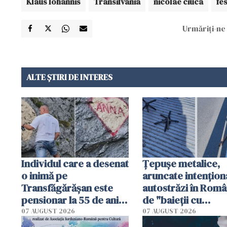
Klaus Iohannis
Transilvania
nicolae ciuca
fe
Urmăriți-ne 
ALTE ȘTIRI DE INTERES
Individul care a desenat
Țepușe metalice,
o inimă pe
aruncate intențion
Transfăgărășan este
autostrăzi în Româ
pensionar la 55 de ani.
de "baieții cu
Poliția l-a identificat
platforme": "Mi-au
07 AUGUST 2026
07 AUGUST 2026
cerut 1200 lei să m