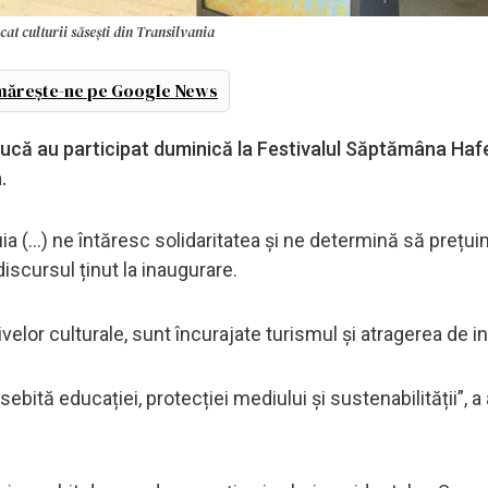
at culturii săsești din Transilvania
ărește-ne pe Google News
iucă au participat duminică la Festivalul Săptămâna Haf
.
a (...) ne întăresc solidaritatea și ne determină să prețu
discursul ținut la inaugurare.
lor culturale, sunt încurajate turismul și atragerea de inv
ebită educației, protecției mediului și sustenabilității”, 