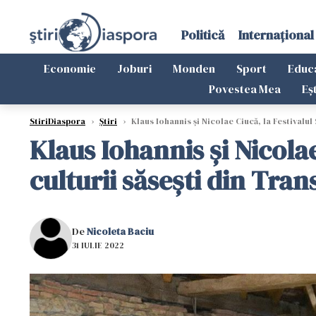
Politică
Internațional
Economie
Joburi
Monden
Sport
Educ
Povestea Mea
Eș
StiriDiaspora
›
Știri
›
Klaus Iohannis și Nicolae Ciucă, la Festivalul
Klaus Iohannis și Nicola
culturii săsești din Tran
De
Nicoleta Baciu
31 IULIE 2022