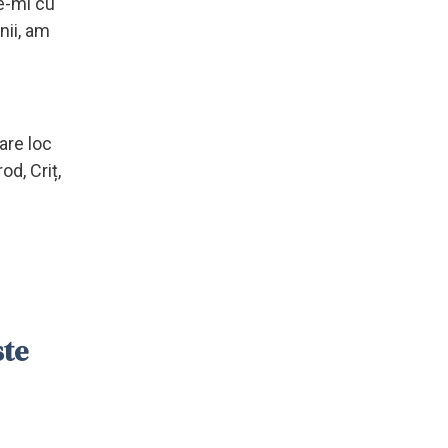
ne-mi cu
nii, am
 are loc
od, Criț,
ste