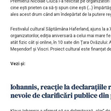
Premierul Nicolae Ciucă i-a felicitat pe organizatori
cine ești prieten ca să-ți spun cine ești (...) împăr
ales acest drum când am îndepărtat de la putere re
Festivalul cultural Săptămâna Haferland, ajuns la a X
organizatorilor, ediția aniversară a celui mai mare fest
atât fizic cât și online, în 10 sate din Țara Ovăzului
Meșendorf și Viscri. Proiect cultural este finanțat de
Vezi și:
Iohannis, reacție la declarațiile 
nevoie de clarificări publice di
Klaus Iohannis a afirmat că se delimitează „clar” de 