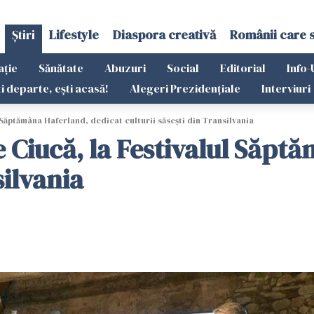
Știri
Lifestyle
Diaspora creativă
Românii care 
ație
Sănătate
Abuzuri
Social
Editorial
Info-
ti departe, ești acasă!
Alegeri Prezidențiale
Interviuri
 Săptămâna Haferland, dedicat culturii săsești din Transilvania
e Ciucă, la Festivalul Săpt
silvania