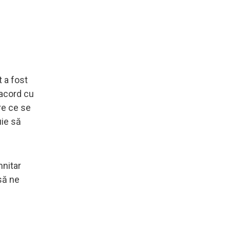
t a fost
 acord cu
re ce se
uie să
mnitar
să ne