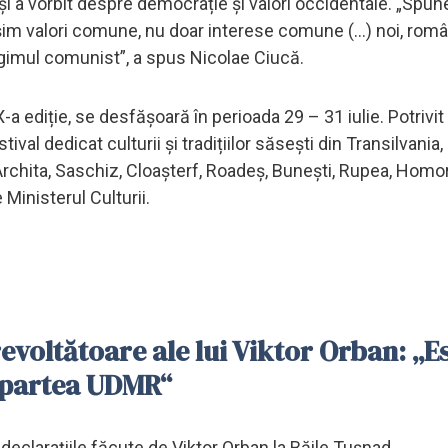
 și a vorbit despre democrație și valori occidentale. „Spu
tășim valori comune, nu doar interese comune (...) noi, româ
gimul comunist”, a spus Nicolae Ciucă.
-a ediție, se desfășoară în perioada 29 – 31 iulie. Potrivit
ival dedicat culturii și tradițiilor săsești din Transilvania,
: Archita, Saschiz, Cloașterf, Roadeș, Bunești, Rupea, Homor
 Ministerul Culturii.
revoltătoare ale lui Viktor Orban: „E
n partea UDMR“
declarațiile făcute de Viktor Orban la Băile Tuşnad.