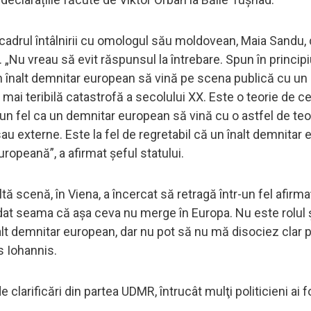
în cadrul întâlnirii cu omologul său moldovean, Maia Sandu,
d. „Nu vreau să evit răspunsul la întrebare. Spun în princip
un înalt demnitar european să vină pe scena publică cu un
a mai teribilă catastrofă a secolului XX. Este o teorie de c
ciun fel ca un demnitar european să vină cu o astfel de teo
sau externe. Este la fel de regretabil că un înalt demnitar
ropeană”, a afirmat șeful statului.
ă scenă, în Viena, a încercat să retragă într-un fel afirma
dat seama că aşa ceva nu merge în Europa. Nu este rolul ş
nalt demnitar european, dar nu pot să nu mă disociez clar 
s Iohannis.
larificări din partea UDMR, întrucât mulţi politicieni ai f