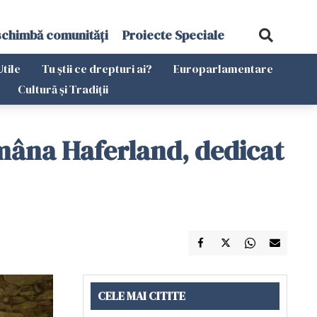
schimbă comunități
Proiecte Speciale
Utile
Tu știi ce drepturi ai?
Europarlamentare
Cultură și Tradiții
ămâna Haferland, dedicat
CELE MAI CITITE