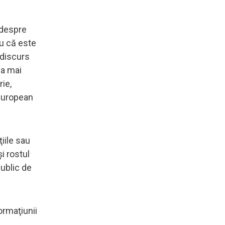
 despre
iu că este
 discurs
ea mai
rie,
 european
ţiile sau
i rostul
public de
ormaţiunii