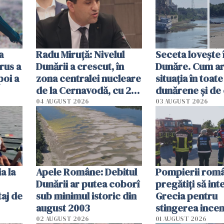
a
Radu Miruţă: Nivelul
Seceta lovește 
rus a
Dunării a crescut, în
Dunăre. Cum ar
poi a
zona centralei nucleare
situația în toate
de la Cernavodă, cu 2
dunărene și de
cm faţă de ziua trecută
România resim
04 AUGUST 2026
03 AUGUST 2026
efectele, deși a
în iulie
a la
Apele Române: Debitul
Pompierii româ
Dunării ar putea coborî
pregătiţi să int
aj de
sub minimul istoric din
Grecia pentru
august 2003
stingerea incen
02 AUGUST 2026
01 AUGUST 2026