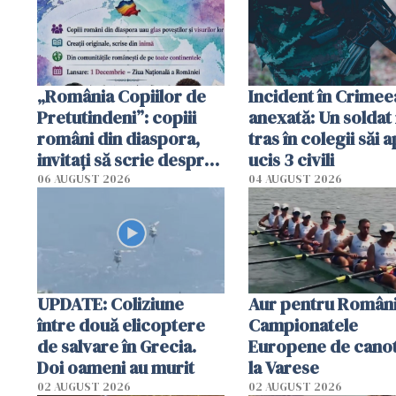
tracteze"
„România Copiilor de
Incident în Crimee
Pretutindeni”: copiii
anexată: Un soldat 
români din diaspora,
tras în colegii săi a
invitați să scrie despre
ucis 3 civili
România într-un volum
06 AUGUST 2026
04 AUGUST 2026
special
UPDATE: Coliziune
Aur pentru Români
între două elicoptere
Campionatele
de salvare în Grecia.
Europene de canot
Doi oameni au murit
la Varese
02 AUGUST 2026
02 AUGUST 2026