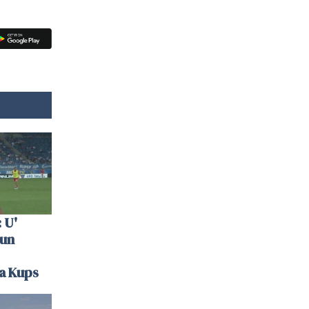
 U'
 un
la Kups