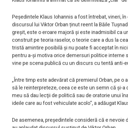
Peşedintele Klaus Iohannis a fost întrebat, vineri, 
discursul lui Viktor Orban ținut reent la Băile Tușna
greșit, este o eroare majoră și este inadmisibil ca 
construit pe teoria raselor, o teorie care a dus la ce
tristă amintire posibilă și nu poate fi acceptat în ni
pentru a-și motiva orice demersuri politice interne 
vine pe scena publică cu un discurs cu tentă anti-eu
„Între timp este adevărat că premierul Orban, pe o alt
să le reinterpreteze, ceea ce este un semn că şi-a 
meu să dau lecţii de politică sau de oratorie unui î
ideile care au fost vehiculate acolo“, a adăugat Klau
De asemenea, președintele consideră că e nevoie de c
au aplaudat discursul susţinut de Viktor Orban.