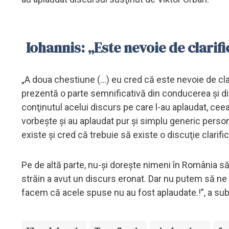
Iohannis: „Este nevoie de clarif
„A doua chestiune (...) eu cred că este nevoie de cla
prezentă o parte semnificativă din conducerea şi din
conţinutul acelui discurs pe care l-au aplaudat, ce
vorbeşte şi au aplaudat pur şi simplu generic personaj
existe şi cred că trebuie să existe o discuţie clarific
Pe de altă parte, nu-şi doreşte nimeni în România s
străin a avut un discurs eronat. Dar nu putem să n
facem că acele spuse nu au fost aplaudate.!”, a subl