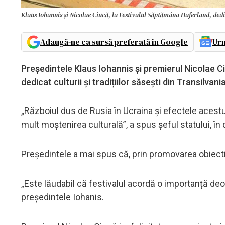
Klaus Iohannis și Nicolae Ciucă, la Festivalul Săptămâna Haferland, dedic
Adaugă-ne ca sursă preferată în Google
Urm
Președintele Klaus Iohannis și premierul Nicolae C
dedicat culturii și tradițiilor săsești din Transilvania
„Războiul dus de Rusia în Ucraina și efectele acestui
mult moștenirea culturală”, a spus șeful statului, în 
Președintele a mai spus că, prin promovarea obiective
„Este lăudabil că festivalul acordă o importanță deos
președintele Iohanis.