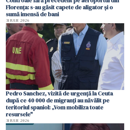
Controale fără precedent pe aeroportul din
Florența: s-au găsit capete de aligator și o
sumă imensă de bani
31 IULIE 2026
Pedro Sanchez, vizită de urgență la Ceuta
după ce 40 000 de migranți au năvălit pe
teritoriul spaniol: „Vom mobiliza toate
resursele"
31 IULIE 2026