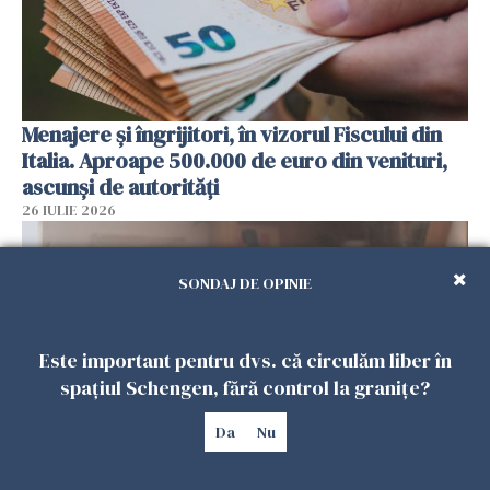
Menajere și îngrijitori, în vizorul Fiscului din
Italia. Aproape 500.000 de euro din venituri,
ascunși de autorități
26 IULIE 2026
SONDAJ DE OPINIE
Este important pentru dvs. că circulăm liber în
spațiul Schengen, fără control la granițe?
Da
Nu
Vrei să te muți în SUA? Un studiu Harvard