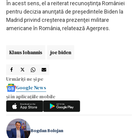
În acest sens, el a reiterat recunoştinţa României
pentru decizia anunţată de preşedintele Biden la
Madrid privind creşterea prezenţei militare
americane în România, relatează Agerpres.
Klaus Iohannis
joe biden
Urmăriți-ne și pe
Google News
și în aplicațiile mobile
Bogdan Bolojan