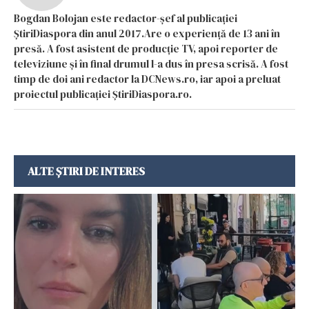
Bogdan Bolojan este redactor-șef al publicației
ȘtiriDiaspora din anul 2017.Are o experiență de 13 ani în
presă. A fost asistent de producție TV, apoi reporter de
televiziune și în final drumul l-a dus în presa scrisă. A fost
timp de doi ani redactor la DCNews.ro, iar apoi a preluat
proiectul publicației ȘtiriDiaspora.ro.
ALTE ȘTIRI DE INTERES