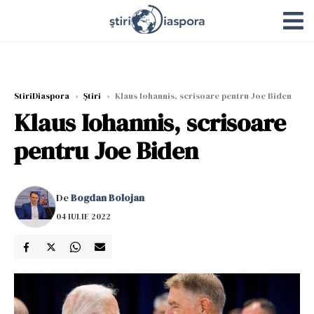
StiriDiaspora
›
Știri
›
Klaus Iohannis, scrisoare pentru Joe Biden
Klaus Iohannis, scrisoare
pentru Joe Biden
De
Bogdan Bolojan
04 IULIE 2022