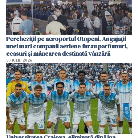
Percheziții pe aeroportul Otopeni. Angajații
unei mari companii aeriene furau parfumuri,
ceasuri și mâncarea destinată vânzării
30 IULIE 2026
Universitatea Craiova, eliminată din Liga