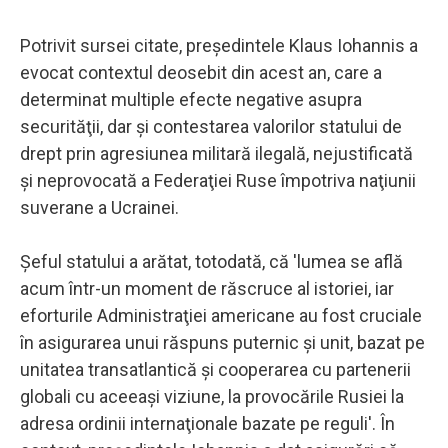
Potrivit sursei citate, preşedintele Klaus Iohannis a
evocat contextul deosebit din acest an, care a
determinat multiple efecte negative asupra
securităţii, dar şi contestarea valorilor statului de
drept prin agresiunea militară ilegală, nejustificată
şi neprovocată a Federaţiei Ruse împotriva naţiunii
suverane a Ucrainei.
Şeful statului a arătat, totodată, că 'lumea se află
acum într-un moment de răscruce al istoriei, iar
eforturile Administraţiei americane au fost cruciale
în asigurarea unui răspuns puternic şi unit, bazat pe
unitatea transatlantică şi cooperarea cu partenerii
globali cu aceeaşi viziune, la provocările Rusiei la
adresa ordinii internaţionale bazate pe reguli'. În