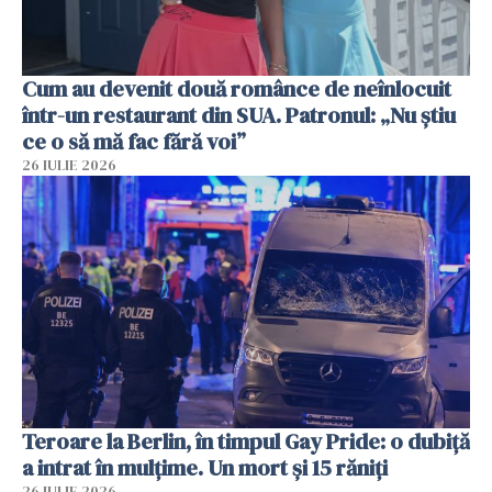
Cum au devenit două românce de neînlocuit
într-un restaurant din SUA. Patronul: „Nu știu
ce o să mă fac fără voi”
26 IULIE 2026
Teroare la Berlin, în timpul Gay Pride: o dubiță
a intrat în mulțime. Un mort și 15 răniți
26 IULIE 2026