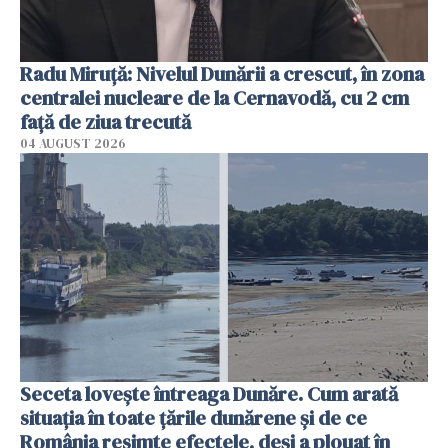
Radu Miruţă: Nivelul Dunării a crescut, în zona
centralei nucleare de la Cernavodă, cu 2 cm
faţă de ziua trecută
04 AUGUST 2026
Seceta lovește întreaga Dunăre. Cum arată
situația în toate țările dunărene și de ce
România resimte efectele, deși a plouat în