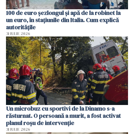
100 de euro șezlongul și apă de la robinet la
un euro, în stațiunile din Italia. Cum explică
autoritățile
31 IULIE 2026
Un microbuz cu sportivi de la Dinamo s-a
răsturnat. O persoană a murit, a fost activat
planul roșu de intervenție
31 IULIE 2026