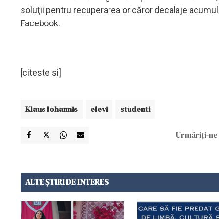
soluţii pentru recuperarea oricăror decalaje acumula
Facebook.
[citeste si]
Klaus Iohannis
elevi
studenti
Urmăriți-ne 
ALTE ȘTIRI DE INTERES