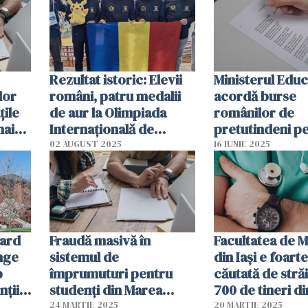
Cotroceni
Rezultat istoric: Elevii
Ministerul Educ
lor
români, patru medalii
acordă burse
ţile
de aur la Olimpiada
românilor de
mai
Internaţională de
pretutindeni pe
 şi
Informatică
studia în Român
02 AUGUST 2025
16 IUNIE 2025
anul școlar 20
vard
Fraudă masivă în
Facultatea de M
nge
sistemul de
din Iași e foart
p
împrumuturi pentru
căutată de străi
nţii
studenți din Marea
700 de tineri di
lari
Britanie: Mii de români,
străinătate s-au
24 MARTIE 2025
20 MARTIE 2025