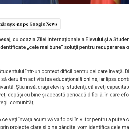
ărește-ne pe Google News
saj, cu ocazia Zilei Internaţionale a Elevului şi a Student
 identificate „cele mai bune” soluţii pentru recuperarea 
tudentului într-un context dificil pentru cei care învaţă. D
 să derulăm activitatea educaţională online, iar lipsa cont
vantă. Ştiu însă, dragi elevi şi studenţi, că aveţi capacita
ţi depăşi cu bine şi această perioadă dificilă, în care efor
regii comunităţi.
ce veţi învăţa acum vă va folosi în viitor pentru a putea 
rin proiecte clare şi bine gândite, vom identifica cele m