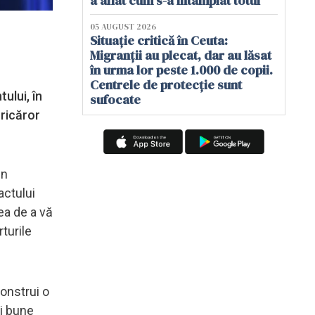
a aflat cum s-a întâmplat totul
05 AUGUST 2026
Situație critică în Ceuta:
Migranții au plecat, dar au lăsat
în urma lor peste 1.000 de copii.
Centrele de protecție sunt
ului, în
sufocate
oricăror
in
actului
tea de a vă
turile
construi o
ai bune