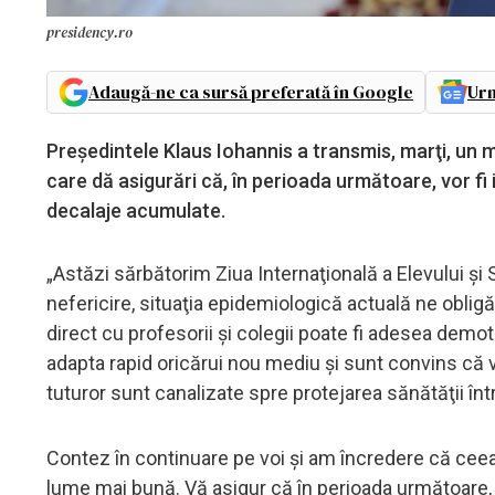
presidency.ro
Adaugă-ne ca sursă preferată în Google
Urm
Preşedintele Klaus Iohannis a transmis, marţi, un me
care dă asigurări că, în perioada următoare, vor fi
decalaje acumulate.
„Astăzi sărbătorim Ziua Internaţională a Elevului şi S
nefericire, situaţia epidemiologică actuală ne obligă
direct cu profesorii şi colegii poate fi adesea demoti
adapta rapid oricărui nou mediu şi sunt convins că ve
tuturor sunt canalizate spre protejarea sănătăţii înt
Contez în continuare pe voi şi am încredere că ceea 
lume mai bună. Vă asigur că în perioada următoare, p