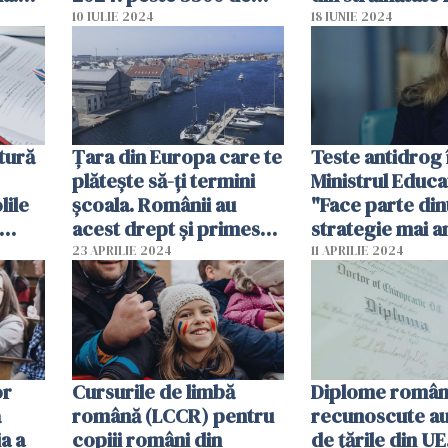
mai
locuri la cele 64 de
învață copiii lor
10 IULIE 2024
18 IUNIE 2024
,
programe universitare
Rezultat sondaj
are
de licență și master
ice"
tură
Țara din Europa care te
Teste antidrog î
plătește să-ți termini
Ministrul Educaț
lile
școala. Românii au
"Face parte din
acest drept și primesc
strategie mai 
i,
și un împrumut de la
23 APRILIE 2024
11 APRILIE 2024
stat
or
Cursurile de limbă
Diplome române
ă
română (LCCR) pentru
recunoscute a
a a
copiii români din
de țările din U