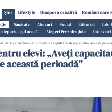
Știri
Lifestyle
Diaspora creativă
Românii care 
ație
Sănătate
Abuzuri
Social
Editorial
Info-
ti departe, ești acasă!
Alegeri Prezidențiale
Interviuri
i: „Aveţi capacitatea de a vă adapta rapid! Veţi depăşi cu bine această perio
ntru elevi: „Aveţi capacita
ne această perioadă”