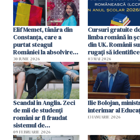
Elif Memet, tânăra din
Cursuri gratuite d
Constanța, care a
limba română în șc
purtat steagul
din UK. Românii su
României la absolvirea
rugați să identifice
de la Harvard: „Nu a
pentru găzduirea l
30 IUNIE 2026
03 MAI 2026
uitat niciodată de
România"
Scandal în Anglia. Zeci
Ilie Bolojan, minist
de mii de studenți
interimar al Educaţ
români ar fi fraudat
13 IANUARIE 2026
sistemul de
împrumuturi
09 FEBRUARIE 2026