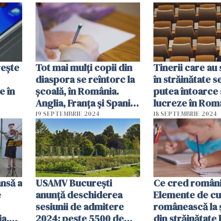
suspectați că au luat
deja pentru ad
zeci de milioane de lire
rește
Tot mai mulți copii din
Tinerii care au 
diaspora se reîntorc la
în străinătate s
e în
școală, în România.
putea întoarce 
Anglia, Franţa şi Spania,
lucreze în Rom
topul țărilor din care
fără restricții.
19 SEPTEMBRIE 2024
18 SEPTEMBRIE 2024
revin
trecut de Parl
nsă a
USAMV București
Ce cred români
e
anunță deschiderea
Elemente de cu
sesiunii de admitere
românească la 
a.
2024: peste 5500 de
din străinătate 