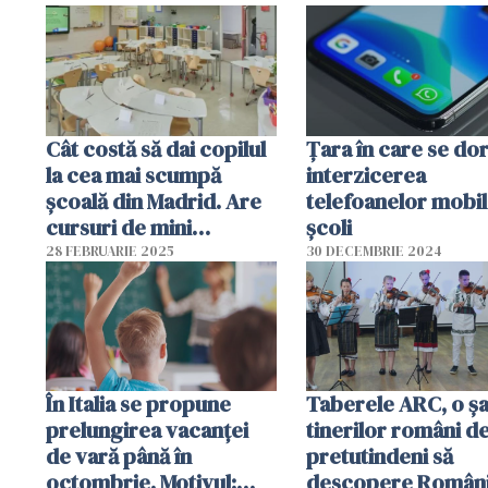
unui conflict escaladat
Cât costă să dai copilul
Țara în care se do
la cea mai scumpă
interzicerea
școală din Madrid. Are
telefoanelor mobil
cursuri de mini
școli
MasterChef, yoga sau
28 FEBRUARIE 2025
30 DECEMBRIE 2024
grădinărit
În Italia se propune
Taberele ARC, o șa
prelungirea vacanței
tinerilor români d
de vară până în
pretutindeni să
octombrie. Motivul:
descopere Români