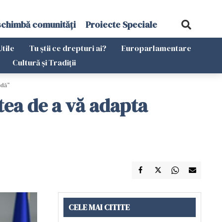
schimbă comunități
Proiecte Speciale
Utile
Tu știi ce drepturi ai?
Europarlamentare
Cultură și Tradiții
adă”
tea de a vă adapta
CELE MAI CITITE