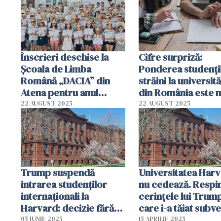
universitare. Paguba: 13
miliarde de lire
Înscrieri deschise la
Cifre surpriză:
Școala de Limba
Ponderea studenţi
Română „DACIA” din
străini la universită
Atena pentru anul
din România este 
școlar 2025–2026
mare decât în Italia
22 AUGUST 2025
22 AUGUST 2025
Spania
Trump suspendă
Universitatea Har
intrarea studenților
nu cedează. Respi
internaționali la
cerinţele lui Trum
Harvard: decizie fără
care i-a tăiat subve
precedent, pe fondul
de 2 miliarde de do
05 IUNIE 2025
15 APRILIE 2025