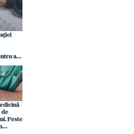
ației
ntru a
ia, în
25-2026
edicină
e de
ni. Peste
n
 înscris