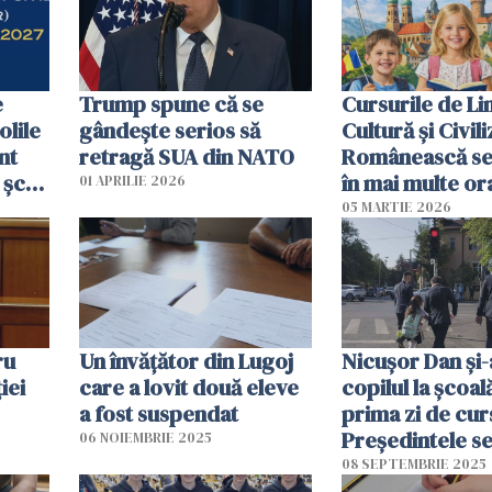
e
Trump spune că se
Cursurile de Li
olile
gândeşte serios să
Cultură și Civili
nt
retragă SUA din NATO
Românească se
 școli
în mai multe or
01 APRILIE 2026
or
Germania
05 MARTIE 2026
ru
Un învățător din Lugoj
Nicușor Dan și-
iei
care a lovit două eleve
copilul la școală
a fost suspendat
prima zi de cur
Președintele se
06 NOIEMBRIE 2025
întâlni și cu pro
08 SEPTEMBRIE 2025