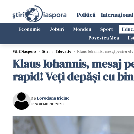
Politică
Internațional
Economie
Joburi
Monden
Sport
Educ
Povestea Mea
Eș
StiriDiaspora
›
Știri
›
Educatie
›
Klaus Iohannis, mesaj pentru elev
Klaus Iohannis, mesaj pe
rapid! Veţi depăşi cu bi
De
Loredana Iriciuc
17 NOIEMBRIE 2020