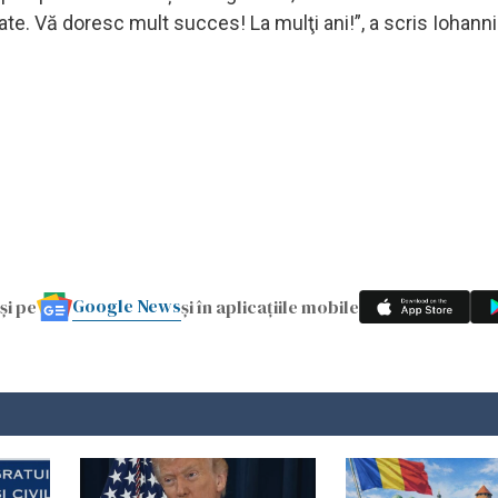
te. Vă doresc mult succes! La mulţi ani!”, a scris Iohanni
Google News
și pe
și în aplicațiile mobile