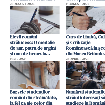
temperaturile extrem
Din ce țări vin cei 
20 AUGUST 2024
15 AUGUST 2024
de ridicate
mulți. Radu Cosma
DRP: "Sunt copii c
au povești dramat
Elevii români
Curs de Limbă, Cul
strălucesc: O medalie
și Civilizație
de aur, patru de argint
Românească în șco
şi una de bronz la
din Marea Britanie.
Olimpiada Balcanică de
Ambasada Românie
01 MAI 2024
26 APRILIE 2024
Matematică de la Varna
apel pentru cei
interesați
Bursele studenților
Numărul studențil
români din străinătate,
străini interesați s
la fel ca ale celor din
studieze în Români