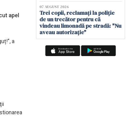
07 AUGUST 2026
Trei copii, reclamați la poliție
cut apel
de un trecător pentru că
vindeau limonadă pe stradă: "Nu
aveau autorizație"
ț!", a
ii
estionarea