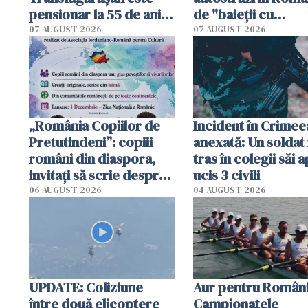
pensionar la 55 de ani.
de "baieții cu
Poliția l-a identificat
platforme": "Mi-au
07 AUGUST 2026
07 AUGUST 2026
cerut 1200 lei să m
tracteze"
„România Copiilor de
Incident în Crimee
Pretutindeni”: copiii
anexată: Un soldat 
români din diaspora,
tras în colegii săi a
invitați să scrie despre
ucis 3 civili
România într-un volum
06 AUGUST 2026
04 AUGUST 2026
special
UPDATE: Coliziune
Aur pentru Români
între două elicoptere
Campionatele