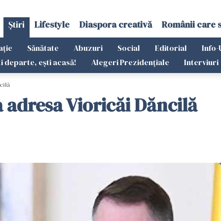
Știri
Lifestyle
Diaspora creativă
Românii care 
ație
Sănătate
Abuzuri
Social
Editorial
Info-
ti departe, ești acasă!
Alegeri Prezidențiale
Interviuri
cilă
a adresa Vioricăi Dăncilă