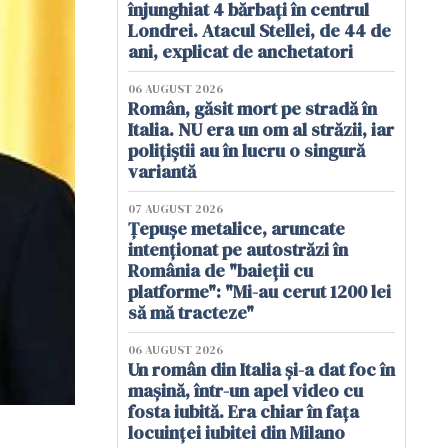
înjunghiat 4 bărbați în centrul
Londrei. Atacul Stellei, de 44 de
ani, explicat de anchetatori
06 AUGUST 2026
Român, găsit mort pe stradă în
Italia. NU era un om al străzii, iar
polițiștii au în lucru o singură
variantă
07 AUGUST 2026
Țepușe metalice, aruncate
intenționat pe autostrăzi în
România de "baieții cu
platforme": "Mi-au cerut 1200 lei
să mă tracteze"
06 AUGUST 2026
Un român din Italia și-a dat foc în
mașină, într-un apel video cu
fosta iubită. Era chiar în fața
locuinței iubitei din Milano