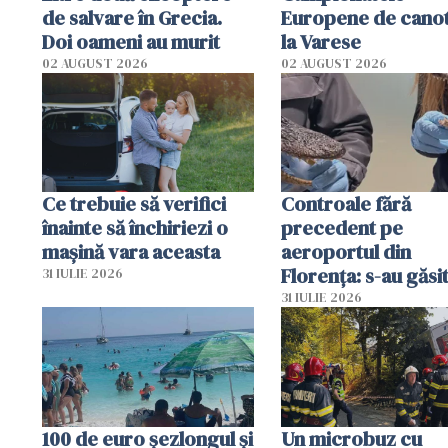
de salvare în Grecia.
Europene de canot
Doi oameni au murit
la Varese
02 AUGUST 2026
02 AUGUST 2026
Ce trebuie să verifici
Controale fără
înainte să închiriezi o
precedent pe
mașină vara aceasta
aeroportul din
Florența: s-au găsi
31 IULIE 2026
capete de aligator 
31 IULIE 2026
sumă imensă de ba
100 de euro șezlongul și
Un microbuz cu