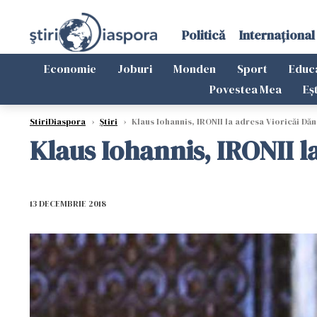
Politică
Internațional
Economie
Joburi
Monden
Sport
Educ
Povestea Mea
Eș
StiriDiaspora
›
Știri
›
Klaus Iohannis, IRONII la adresa Vioricăi Dăn
Klaus Iohannis, IRONII l
13 DECEMBRIE 2018