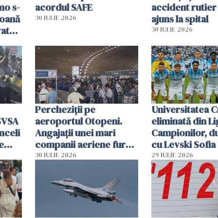
mo s-
acordul SAFE
accident rutier 
soană
ajuns la spital
30 IULIE 2026
vat
30 IULIE 2026
Percheziții pe
Universitatea C
SVSA
aeroportul Otopeni.
eliminată din Li
nceli
Angajații unei mari
Campionilor, d
e
companii aeriene furau
cu Levski Sofia
parfumuri, ceasuri și
30 IULIE 2026
29 IULIE 2026
mâncarea destinată
vânzării