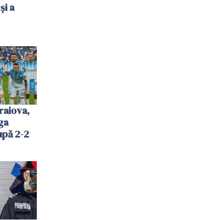
și a
raiova,
ga
upă 2-2