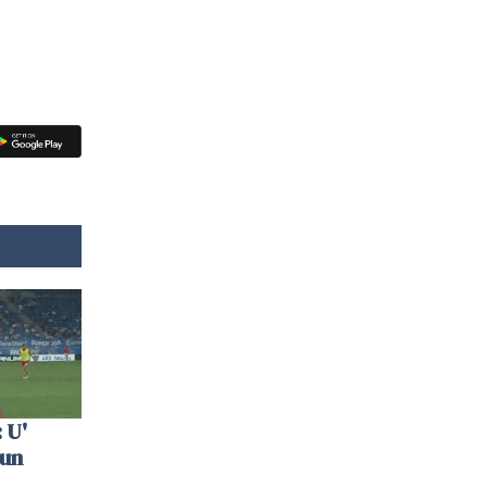
 U'
 un