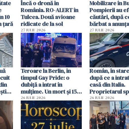
ătate
Încă o dronă în
Mobilizare în B
e
România. RO-ALERT în
Pompierii au ef
in 10
Tulcea. Două avioane
căutări, după c
n țară
ridicate de la sol
bărbat a anunțat
că a văzut un o
27 IULIE 2026
27 IULIE 2026
luminos
uă
Teroare la Berlin, în
Român, în stare
cuit
timpul Gay Pride: o
după ce a intrat
din
dubiță a intrat în
casă din Italia.
știu
mulțime. Un mort și 15
Proprietarul s
 voi”
răniți
s-a apărat cu un
26 IULIE 2026
26 IULIE 2026