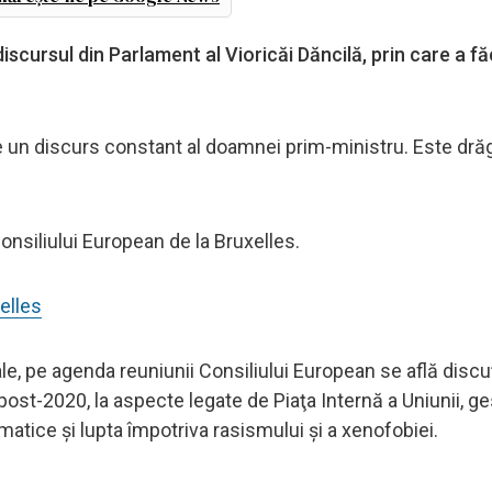
iscursul din Parlament al Vioricăi Dăncilă, prin care a fă
un discurs constant al doamnei prim-ministru. Este drăgu
Consiliului European de la Bruxelles.
elles
le, pe agenda reuniunii Consiliului European se află discuţ
E post-2020, la aspecte legate de Piaţa Internă a Uniunii, g
atice şi lupta împotriva rasismului şi a xenofobiei.