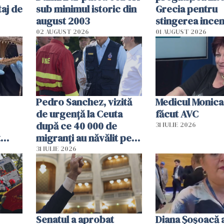
aj de
sub minimul istoric din
Grecia pentru
august 2003
stingerea incen
02 AUGUST 2026
01 AUGUST 2026
Pedro Sanchez, vizită
Medicul Monica
de urgență la Ceuta
făcut AVC
după ce 40 000 de
31 IULIE 2026
t
migranți au năvălit pe
și o
teritoriul spaniol: „Vom
31 IULIE 2026
ni
mobiliza toate
resursele"
Senatul a aprobat
Diana Șoșoacă a