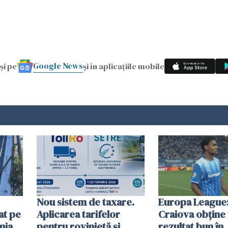
Google News
și pe
și în aplicațiile mobile
Nou sistem de taxare.
Europa League:
at pe
Aplicarea tarifelor
Craiova obține
nia
pentru rovinietă şi
rezultat bun în