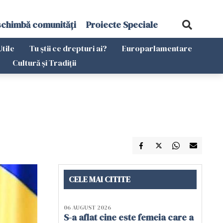
schimbă comunități
Proiecte Speciale
Utile
Tu știi ce drepturi ai?
Europarlamentare
Cultură și Tradiții
CELE MAI CITITE
06 AUGUST 2026
S-a aflat cine este femeia care a