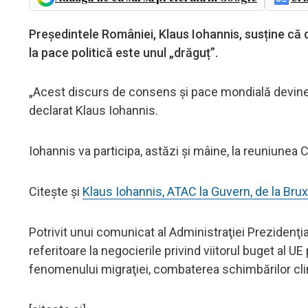
Președintele României, Klaus Iohannis, susține că d
la pace politică este unul „drăguț”.
„Acest discurs de consens și pace mondială devine 
declarat Klaus Iohannis.
Iohannis va participa, astăzi și mâine, la reuniunea 
Citește și
Klaus Iohannis, ATAC la Guvern, de la Brux
Potrivit unui comunicat al Administraţiei Prezidenţia
referitoare la negocierile privind viitorul buget al U
fenomenului migraţiei, combaterea schimbărilor clim