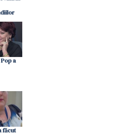
diilor
 Pop a
 făcut