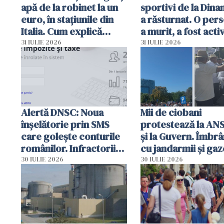
apă de la robinet la un
sportivi de la Dina
euro, în stațiunile din
a răsturnat. O per
Italia. Cum explică
a murit, a fost acti
autoritățile
planul roșu de
31 IULIE 2026
31 IULIE 2026
intervenție
Alertă DNSC: Noua
Mii de ciobani
înșelătorie prin SMS
protestează la AN
care golește conturile
și la Guvern. Îmbrâ
românilor. Infractorii
cu jandarmii și gaz
folosesc numele
lacrimogene
30 IULIE 2026
30 IULIE 2026
Ghișeul.ro și al Poliției
Române