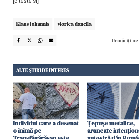
[citeste si]
Klaus Iohannis
viorica dancila
Urmăriți-ne 
ALTE ȘTIRI DE INTERES
Individul care a desenat
Țepușe metalice,
o inimă pe
aruncate intențion
Transfăgărășan este
autostrăzi în Româ