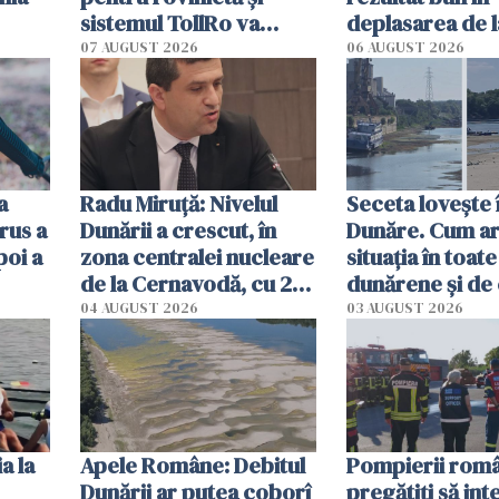
sistemul TollRo va
deplasarea de 
începe la 1 octombrie
07 AUGUST 2026
06 AUGUST 2026
ă
a
Radu Miruţă: Nivelul
Seceta lovește 
rus a
Dunării a crescut, în
Dunăre. Cum ar
poi a
zona centralei nucleare
situația în toate
de la Cernavodă, cu 2
dunărene și de
cm faţă de ziua trecută
România resim
04 AUGUST 2026
03 AUGUST 2026
efectele, deși a
în iulie
a la
Apele Române: Debitul
Pompierii româ
Dunării ar putea coborî
pregătiţi să int