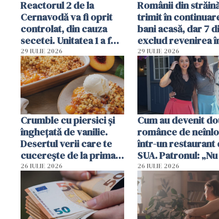
Reactorul 2 de la
Românii din străin
Cernavodă va fi oprit
trimit în continuar
controlat, din cauza
bani acasă, dar 7 d
secetei. Unitatea 1 a fost
exclud revenirea î
deja oprită
29 IULIE 2026
29 IULIE 2026
Crumble cu piersici și
Cum au devenit do
înghețată de vanilie.
românce de neînlo
Desertul verii care te
într-un restaurant 
cucerește de la prima
SUA. Patronul: „Nu 
lingură
ce o să mă fac fără
26 IULIE 2026
26 IULIE 2026