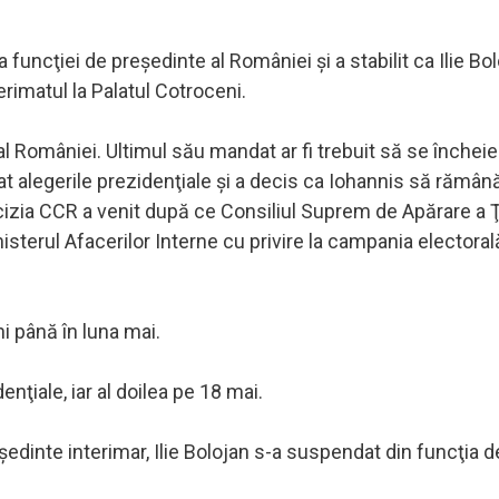
funcţiei de preşedinte al României şi a stabilit ca Ilie Bol
erimatul la Palatul Cotroceni.
 României. Ultimul său mandat ar fi trebuit să se încheie
t alegerile prezidenţiale şi a decis ca Iohannis să rămână
izia CCR a venit după ce Consiliul Suprem de Apărare a Ţă
nisterul Afacerilor Interne cu privire la campania electora
ni până în luna mai.
enţiale, iar al doilea pe 18 mai.
şedinte interimar, Ilie Bolojan s-a suspendat din funcţia d