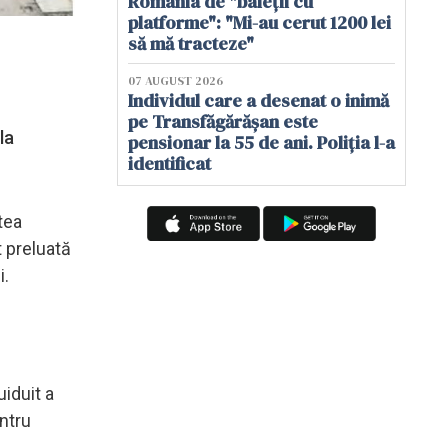
România de "baieții cu
platforme": "Mi-au cerut 1200 lei
să mă tracteze"
07 AUGUST 2026
Individul care a desenat o inimă
pe Transfăgărășan este
la
pensionar la 55 de ani. Poliția l-a
identificat
tea
t preluată
i.
uiduit a
ntru