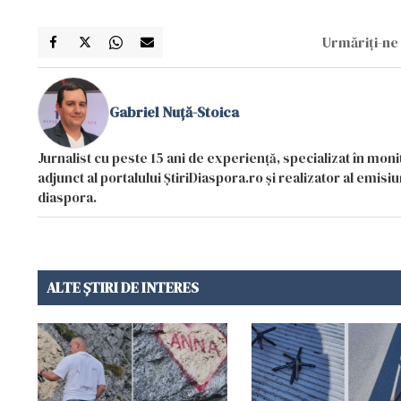
Urmăriți-ne 
Gabriel Nuță-Stoica
Jurnalist cu peste 15 ani de experiență, specializat în mon
adjunct al portalului ȘtiriDiaspora.ro și realizator al emi
diaspora.
ALTE ȘTIRI DE INTERES