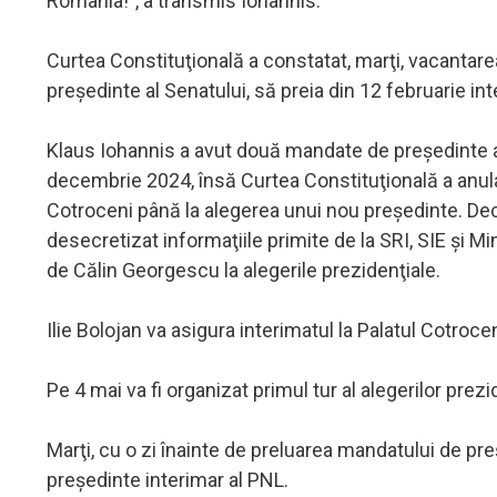
România!", a transmis Iohannis.
Curtea Constituţională a constatat, marţi, vacantarea 
preşedinte al Senatului, să preia din 12 februarie int
Klaus Iohannis a avut două mandate de preşedinte al
decembrie 2024, însă Curtea Constituţională a anula
Cotroceni până la alegerea unui nou preşedinte. Dec
desecretizat informaţiile primite de la SRI, SIE şi Mi
de Călin Georgescu la alegerile prezidenţiale.
Ilie Bolojan va asigura interimatul la Palatul Cotroce
Pe 4 mai va fi organizat primul tur al alegerilor prezid
Marţi, cu o zi înainte de preluarea mandatului de pre
preşedinte interimar al PNL.