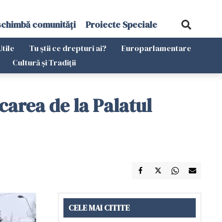
schimbă comunități
Proiecte Speciale
Utile
Tu știi ce drepturi ai?
Europarlamentare
Cultură și Tradiții
carea de la Palatul
CELE MAI CITITE