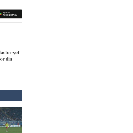
dactor-șef
lor din