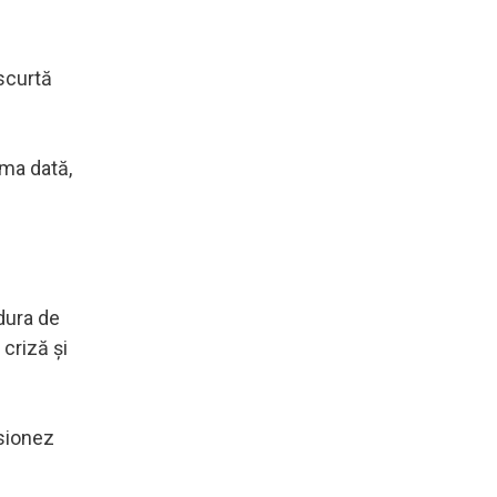
 scurtă
ima dată,
dura de
criză şi
isionez