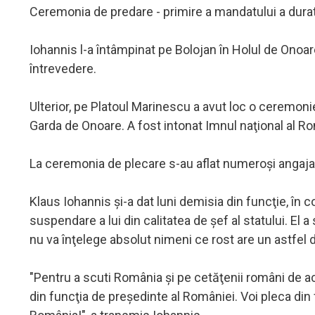
Ceremonia de predare - primire a mandatului a durat
Iohannis l-a întâmpinat pe Bolojan în Holul de Onoare
întrevedere.
Ulterior, pe Platoul Marinescu a avut loc o ceremonie
Garda de Onoare. A fost intonat Imnul naţional al Româ
La ceremonia de plecare s-au aflat numeroşi angajaţi 
Klaus Iohannis şi-a dat luni demisia din funcţie, în
suspendare a lui din calitatea de şef al statului. E
nu va înţelege absolut nimeni ce rost are un astfel
"Pentru a scuti România şi pe cetăţenii români de ac
din funcţia de preşedinte al României. Voi pleca di