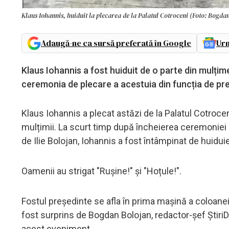
Klaus Iohannis, huiduit la plecarea de la Palatul Cotroceni (Foto: Bogda
Adaugă-ne ca sursă preferată în Google
Urm
Klaus Iohannis a fost huiduit de o parte din mulțim
ceremonia de plecare a acestuia din funcția de pr
Klaus Iohannis a plecat astăzi de la Palatul Cotroce
mulțimii. La scurt timp după încheierea ceremoniei o
de Ilie Bolojan, Iohannis a fost întâmpinat de huiduiel
Oamenii au strigat "Rușine!" și "Hoțule!".
Fostul președinte se afla în prima mașină a coloanei 
fost surprins de Bogdan Bolojan, redactor-șef ȘtiriD
acest eveniment.