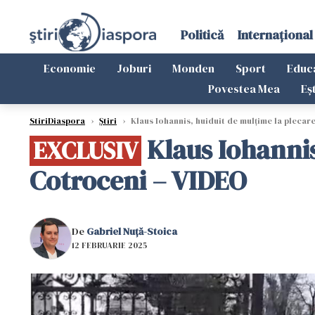
Politică
Internațional
Economie
Joburi
Monden
Sport
Educ
Povestea Mea
Eș
StiriDiaspora
›
Știri
›
Klaus Iohannis, huiduit de mulțime la plecar
Klaus Iohannis
EXCLUSIV
Cotroceni – VIDEO
De
Gabriel Nuță-Stoica
12 FEBRUARIE 2025