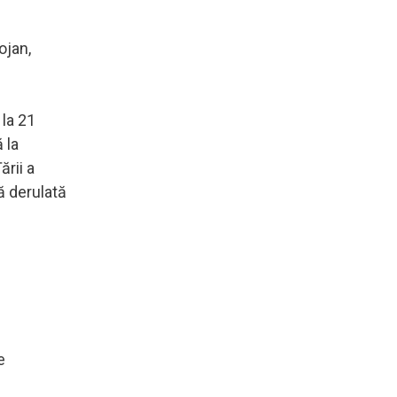
ojan,
 la 21
 la
rii a
lă derulată
e