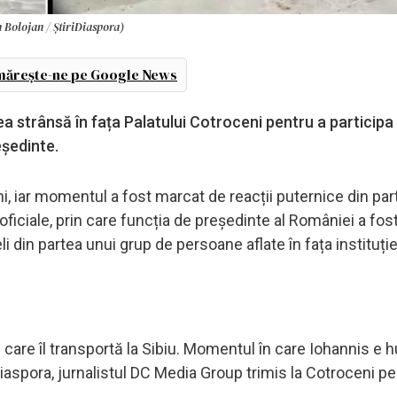
n Bolojan / ȘtiriDiaspora)
ărește-ne pe Google News
ea strânsă în fața Palatului Cotroceni pentru a participa 
eședinte.
ni, iar momentul a fost marcat de reacții puternice din par
ficiale, prin care funcția de președinte al României a fos
i din partea unui grup de persoane aflate în fața instituție
care îl transportă la Sibiu. Momentul în care Iohannis e h
iaspora, jurnalistul DC Media Group trimis la Cotroceni pe