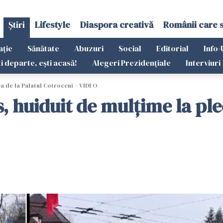
Știri
Lifestyle
Diaspora creativă
Românii care 
ație
Sănătate
Abuzuri
Social
Editorial
Info-
ti departe, ești acasă!
Alegeri Prezidențiale
Interviuri
ea de la Palatul Cotroceni – VIDEO
, huiduit de mulțime la ple