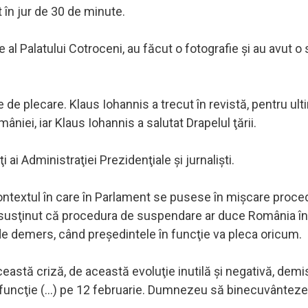
 în jur de 30 de minute.
 al Palatului Cotroceni, au făcut o fotografie şi au avut o
 de plecare. Klaus Iohannis a trecut în revistă, pentru ult
niei, iar Klaus Iohannis a salutat Drapelul ţării.
ai Administraţiei Prezidenţiale şi jurnalişti.
 contextul în care în Parlament se pusese în mişcare proce
l a susţinut că procedura de suspendare ar duce România în 
 de demers, când preşedintele în funcţie va pleca oricum.
eastă criză, de această evoluţie inutilă şi negativă, dem
n funcţie (...) pe 12 februarie. Dumnezeu să binecuvânteze