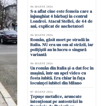
06 AUGUST 2026
S-a aflat cine este femeia care a
înjunghiat 4 bărbați în centrul
Londrei. Atacul Stellei, de 44 de
ani, explicat de anchetatori
06 AUGUST 2026
Român, găsit mort pe stradă în
Italia. NU era un om al străzii, iar
polițiștii au în lucru o singură
variantă
06 AUGUST 2026
Un român din Italia și-a dat foc în
mașină, într-un apel video cu
fosta iubită. Era chiar în fața
locuinței iubitei din Milano
07 AUGUST 2026
Țepușe metalice, aruncate
intenționat pe autostrăzi în