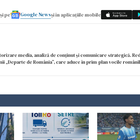
Google News
și pe
și în aplicațiile mobile
itorizare media, analiză de conținut și comunicare strategică. Re
siunii „Departe de România”, care aduce în prim-plan vocile români