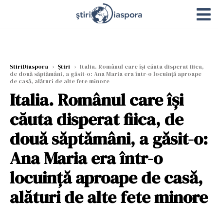
StiriDiaspora
›
Știri
›
Italia. Românul care își căuta disperat fiica,
de două săptămâni, a găsit-o: Ana Maria era într-o locuință aproape
de casă, alături de alte fete minore
Italia. Românul care își
căuta disperat fiica, de
două săptămâni, a găsit-o:
Ana Maria era într-o
locuință aproape de casă,
alături de alte fete minore