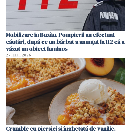
Mobilizare în Buzău. Pompierii au efectuat
căutări, după ce un bărbat a anunțat la 112 că a
văzut un obiect luminos
27 IULIE 2026
Crumble cu piersici și înghețată de vanilie.