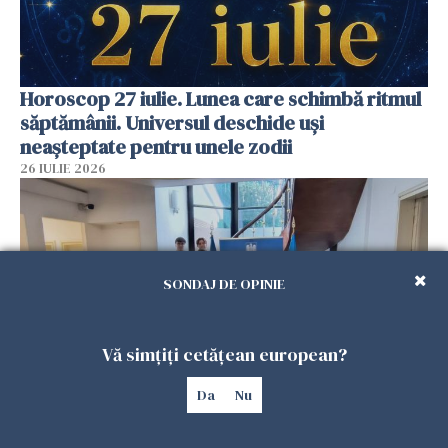
Horoscop 27 iulie. Lunea care schimbă ritmul
săptămânii. Universul deschide uși
neașteptate pentru unele zodii
26 IULIE 2026
SONDAJ DE OPINIE
Vă simțiți cetățean european?
Da
Nu
Accidente, spitalizare sau alte urgențe?
Consulatul României la Roma promite