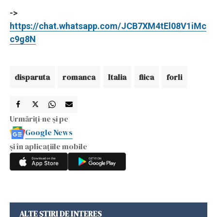
->
https://chat.whatsapp.com/JCB7XM4tEl08V1iMc
c9g8N
disparuta
romanca
Italia
fiica
forli
Urmăriți-ne și pe
Google News
și în aplicațiile mobile
ALTE ȘTIRI DE INTERES