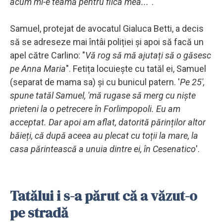
acum mi-e teamă pentru fiica mea...
".
Samuel, protejat de avocatul Gialuca Betti, a decis
să se adreseze mai întâi poliției și apoi să facă un
apel către Carlino: "
Vă rog să mă ajutați să o găsesc
pe Anna Maria
". Fetița locuiește cu tatăl ei, Samuel
(separat de mama sa) și cu bunicul patern. '
Pe 25',
spune tatăl Samuel, 'mă rugase să merg cu niște
prieteni la o petrecere în Forlimpopoli. Eu am
acceptat. Dar apoi am aflat, datorită părinților altor
băieți, că după aceea au plecat cu toții la mare, la
casa părintească a unuia dintre ei, în Cesenatico
'.
Tatălui i s-a părut că a văzut-o
pe stradă