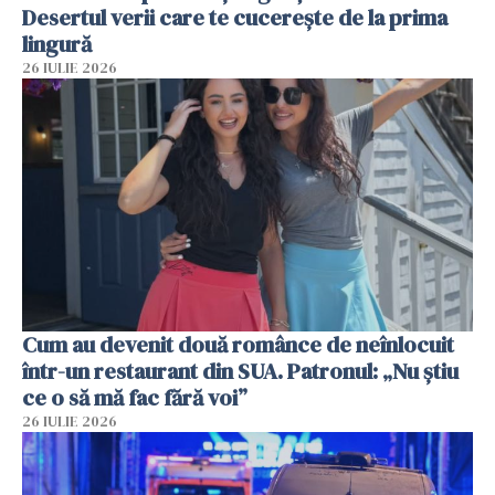
Desertul verii care te cucerește de la prima
lingură
26 IULIE 2026
Cum au devenit două românce de neînlocuit
într-un restaurant din SUA. Patronul: „Nu știu
ce o să mă fac fără voi”
26 IULIE 2026