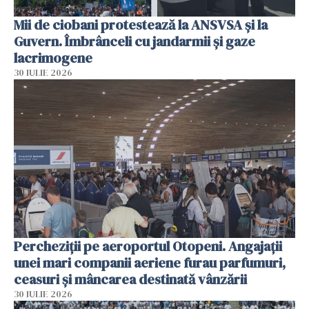
Mii de ciobani protestează la ANSVSA și la
Guvern. Îmbrânceli cu jandarmii și gaze
lacrimogene
30 IULIE 2026
Percheziții pe aeroportul Otopeni. Angajații
unei mari companii aeriene furau parfumuri,
ceasuri și mâncarea destinată vânzării
30 IULIE 2026