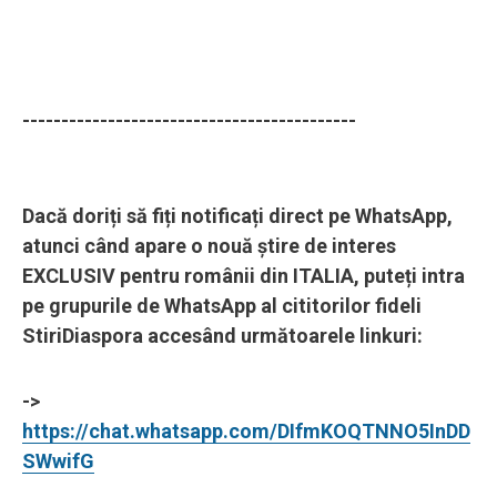
-------------------------------------------
Dacă doriți să fiți notificați direct pe WhatsApp,
atunci când apare o nouă știre de interes
EXCLUSIV pentru românii din ITALIA, puteți intra
pe grupurile de WhatsApp al cititorilor fideli
StiriDiaspora accesând următoarele linkuri:
->
https://chat.whatsapp.com/DIfmKOQTNNO5InDD
SWwifG