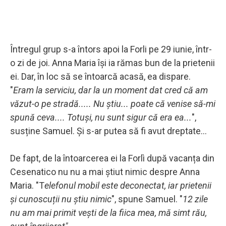
Întregul grup s-a întors apoi la Forli pe 29 iunie, într-
o zi de joi. Anna Maria își ia rămas bun de la prietenii
ei. Dar, în loc să se întoarcă acasă, ea dispare.
"
Eram la serviciu, dar la un moment dat cred că am
văzut-o pe stradă..... Nu știu... poate că venise să-mi
spună ceva.... Totuși, nu sunt sigur că era ea...
",
susține Samuel. Și s-ar putea să fi avut dreptate...
De fapt, de la întoarcerea ei la Forlì după vacanța din
Cesenatico nu nu a mai știut nimic despre Anna
Maria. "T
elefonul mobil este deconectat, iar prietenii
și cunoscuții nu știu nimic
", spune Samuel. "
12 zile
nu am mai primit vești de la fiica mea, mă simt rău,