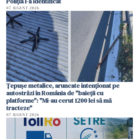
Poliția l-a identificat
07 AUGUST 2026
Țepușe metalice, aruncate intenționat pe
autostrăzi în România de "baieții cu
platforme": "Mi-au cerut 1200 lei să mă
tracteze"
07 AUGUST 2026