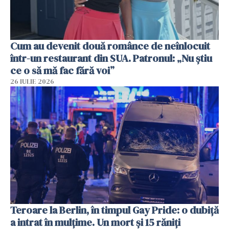
Cum au devenit două românce de neînlocuit
într-un restaurant din SUA. Patronul: „Nu știu
ce o să mă fac fără voi”
26 IULIE 2026
Teroare la Berlin, în timpul Gay Pride: o dubiță
a intrat în mulțime. Un mort și 15 răniți