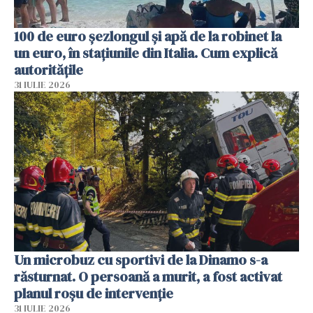
100 de euro șezlongul și apă de la robinet la
un euro, în stațiunile din Italia. Cum explică
autoritățile
31 IULIE 2026
Un microbuz cu sportivi de la Dinamo s-a
răsturnat. O persoană a murit, a fost activat
planul roșu de intervenție
31 IULIE 2026