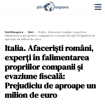
StiriDiaspora
›
Știri
›
Italia. Afaceriști români, experți în
falimentarea propriilor companii și evaziune fiscală: Prejudiciu de
aproape un milion de euro
Italia. Afaceriști români,
experți în falimentarea
propriilor companii și
evaziune fiscală:
Prejudiciu de aproape un
milion de euro