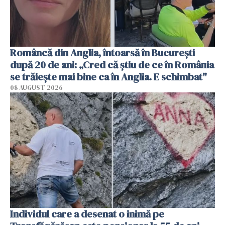
Româncă din Anglia, întoarsă în București
după 20 de ani: „Cred că știu de ce în România
se trăiește mai bine ca în Anglia. E schimbat"
08 AUGUST 2026
Individul care a desenat o inimă pe