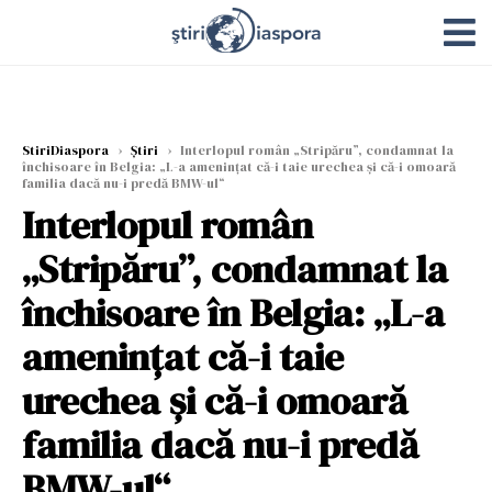
StiriDiaspora
›
Știri
›
Interlopul român „Stripăru”, condamnat la
închisoare în Belgia: „L-a amenințat că-i taie urechea și că-i omoară
familia dacă nu-i predă BMW-ul“
Interlopul român
„Stripăru”, condamnat la
închisoare în Belgia: „L-a
amenințat că-i taie
urechea și că-i omoară
familia dacă nu-i predă
BMW-ul“