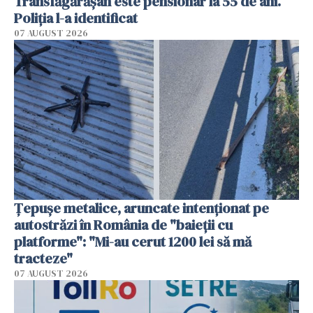
Transfăgărășan este pensionar la 55 de ani.
Poliția l-a identificat
07 AUGUST 2026
Țepușe metalice, aruncate intenționat pe
autostrăzi în România de "baieții cu
platforme": "Mi-au cerut 1200 lei să mă
tracteze"
07 AUGUST 2026