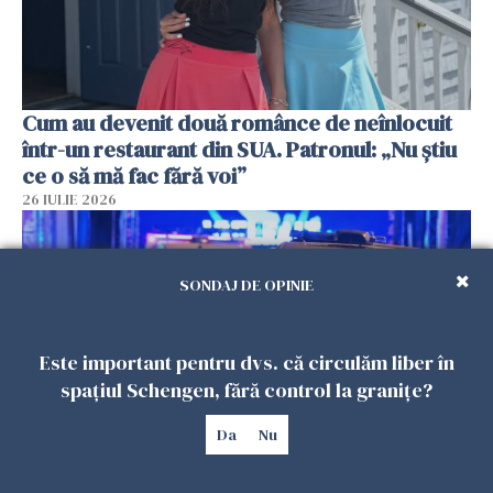
Cum au devenit două românce de neînlocuit
într-un restaurant din SUA. Patronul: „Nu știu
ce o să mă fac fără voi”
26 IULIE 2026
SONDAJ DE OPINIE
Este important pentru dvs. că circulăm liber în
spațiul Schengen, fără control la granițe?
Da
Nu
Teroare la Berlin, în timpul Gay Pride: o dubiță