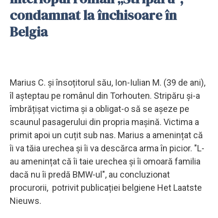
condamnat la închisoare în
Belgia
Marius C. și însoțitorul său, Ion-Iulian M. (39 de ani),
îl așteptau pe românul din Torhouten. Stripăru și-a
îmbrățișat victima și a obligat-o să se așeze pe
scaunul pasagerului din propria mașină. Victima a
primit apoi un cuțit sub nas. Marius a amenințat că
îi va tăia urechea și îi va descărca arma în picior. "L-
au amenințat că îi taie urechea și îi omoară familia
dacă nu îi predă BMW-ul", au concluzionat
procurorii, potrivit publicației belgiene Het Laatste
Nieuws.