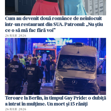
Cum au devenit două românce de neînlocuit
într-un restaurant din SUA. Patronul: „Nu știu
ce o să mă fac fără voi”
26 IULIE 2026
Teroare la Berlin, în timpul Gay Pride: o dubiță
a intrat în mulțime. Un mort și 15 răniți
26 IULIE 2026