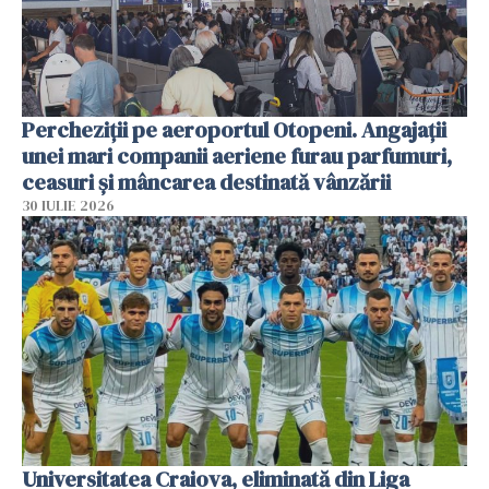
Percheziții pe aeroportul Otopeni. Angajații
unei mari companii aeriene furau parfumuri,
ceasuri și mâncarea destinată vânzării
30 IULIE 2026
Universitatea Craiova, eliminată din Liga