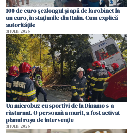
100 de euro șezlongul și apă de la robinet la
un euro, în stațiunile din Italia. Cum explică
autoritățile
31 IULIE 2026
Un microbuz cu sportivi de la Dinamo s-a
răsturnat. O persoană a murit, a fost activat
planul roșu de intervenție
31 IULIE 2026