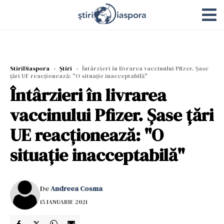
StiriDiaspora
›
Știri
›
Întârzieri în livrarea vaccinului Pfizer. Şase
ţări UE reacţionează: "O situaţie inacceptabilă"
Întârzieri în livrarea
vaccinului Pfizer. Şase ţări
UE reacţionează: "O
situaţie inacceptabilă"
De
Andreea Cosma
15 IANUARIE 2021