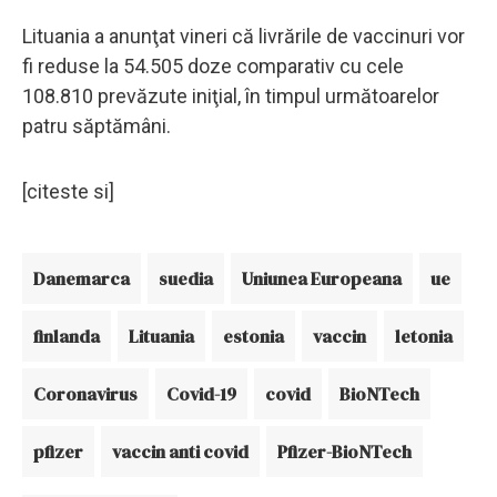
Lituania a anunţat vineri că livrările de vaccinuri vor
fi reduse la 54.505 doze comparativ cu cele
108.810 prevăzute iniţial, în timpul următoarelor
patru săptămâni.
[citeste si]
Danemarca
suedia
Uniunea Europeana
ue
finlanda
Lituania
estonia
vaccin
letonia
Coronavirus
Covid-19
covid
BioNTech
pfizer
vaccin anti covid
Pfizer-BioNTech