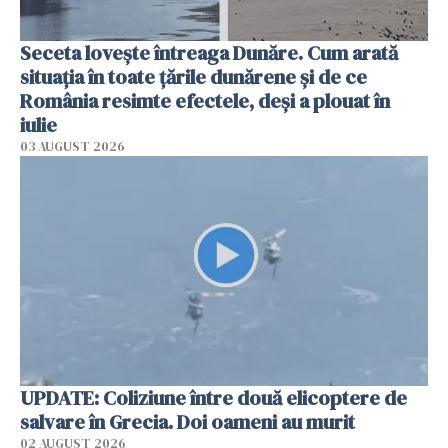
Seceta lovește întreaga Dunăre. Cum arată
situația în toate țările dunărene și de ce
România resimte efectele, deși a plouat în
iulie
03 AUGUST 2026
UPDATE: Coliziune între două elicoptere de
salvare în Grecia. Doi oameni au murit
02 AUGUST 2026