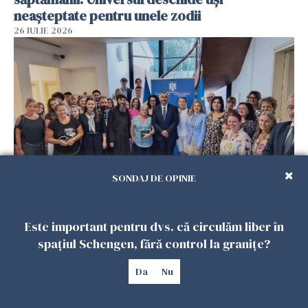
neașteptate pentru unele zodii
26 IULIE 2026
SONDAJ DE OPINIE
Accidente, spitalizare sau alte urgențe?
Consulatul României la Roma promite
Este important pentru dvs. că circulăm liber în
intervenții în doar 24 de ore
spațiul Schengen, fără control la granițe?
26 IULIE 2026
Da
Nu