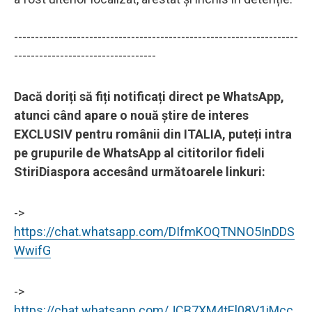
--------------------------------------------------------------------
----------------------------------
Dacă doriți să fiți notificați direct pe WhatsApp,
atunci când apare o nouă știre de interes
EXCLUSIV pentru românii din ITALIA, puteți intra
pe grupurile de WhatsApp al cititorilor fideli
StiriDiaspora accesând următoarele linkuri:
->
https://chat.whatsapp.com/DIfmKOQTNNO5InDDS
WwifG
->
https://chat.whatsapp.com/JCB7XM4tEl08V1iMcc