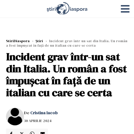
StiriDiaspora
›
Știri
›
Incident grav într-un sat din Italia. Un român
a fost împușcat în față de un italian cu care se certa
Incident grav într-un sat
din Italia. Un român a fost
împușcat în față de un
italian cu care se certa
De
Cristina Iacob
30 APRILIE 2024