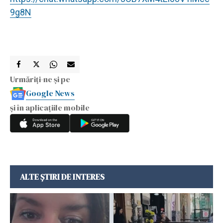
9g8N
Urmăriți-ne și pe
Google News
și în aplicațiile mobile
ALTE ȘTIRI DE INTERES