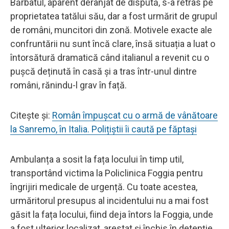
Bărbatul, aparent deranjat de dispută, s-a retras pe
proprietatea tatălui său, dar a fost urmărit de grupul
de români, muncitori din zonă. Motivele exacte ale
confruntării nu sunt încă clare, însă situația a luat o
întorsătură dramatică când italianul a revenit cu o
pușcă deținută în casă și a tras într-unul dintre
români, rănindu-l grav în față.
Citește și:
Român împușcat cu o armă de vânătoare
la Sanremo, în Italia. Polițiștii îi caută pe făptași
Ambulanța a sosit la fața locului în timp util,
transportând victima la Policlinica Foggia pentru
îngrijiri medicale de urgență. Cu toate acestea,
urmăritorul presupus al incidentului nu a mai fost
găsit la fața locului, fiind deja întors la Foggia, unde
a fost ulterior localizat, arestat și închis în detenție.