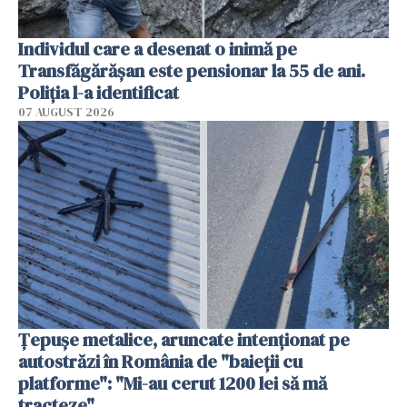
Individul care a desenat o inimă pe
Transfăgărășan este pensionar la 55 de ani.
Poliția l-a identificat
07 AUGUST 2026
Țepușe metalice, aruncate intenționat pe
autostrăzi în România de "baieții cu
platforme": "Mi-au cerut 1200 lei să mă
tracteze"