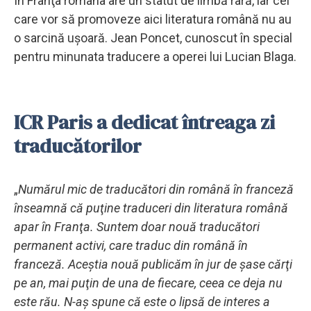
În Franţa româna are un statut de limbă rară, iar cei
care vor să promoveze aici literatura română nu au
o sarcină uşoară. Jean Poncet, cunoscut în special
pentru minunata traducere a operei lui Lucian Blaga.
ICR Paris a dedicat întreaga zi
traducătorilor
„
Numărul mic de traducători din română în franceză
înseamnă că puţine traduceri din literatura română
apar în Franţa. Suntem doar nouă traducători
permanent activi, care traduc din română în
franceză. Aceştia nouă publicăm în jur de şase cărţi
pe an, mai puţin de una de fiecare, ceea ce deja nu
este rău. N-aş spune că este o lipsă de interes a