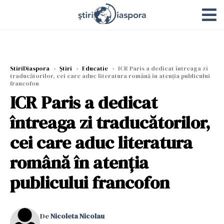
StiriDiaspora
›
Știri
›
Educatie
›
ICR Paris a dedicat întreaga zi
traducătorilor, cei care aduc literatura română în atenţia publicului
francofon
ICR Paris a dedicat
întreaga zi traducătorilor,
cei care aduc literatura
română în atenţia
publicului francofon
De
Nicoleta Nicolau