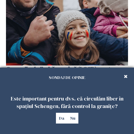
Cursurile de limbă română (LCCR) pentru
copiii români din Diaspora ar putea deveni
SONDAJ DE OPINIE
program permanent
24 FEBRUARIE 2024
Este important pentru dvs. că circulăm liber în
spațiul Schengen, fără control la granițe?
Da
Nu