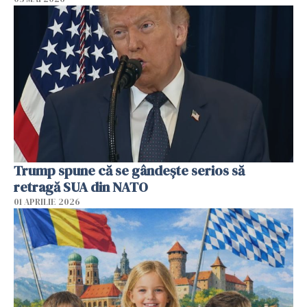
Trump spune că se gândeşte serios să
retragă SUA din NATO
01 APRILIE 2026