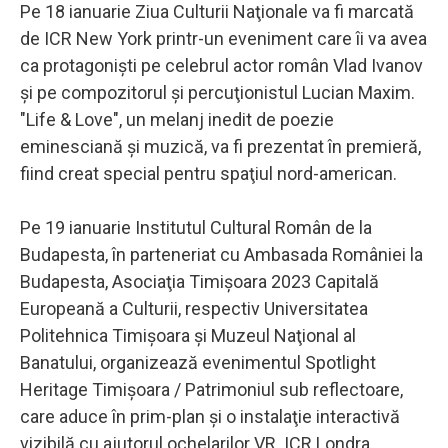
Pe 18 ianuarie Ziua Culturii Naţionale va fi marcată
de ICR New York printr-un eveniment care îi va avea
ca protagonişti pe celebrul actor român Vlad Ivanov
şi pe compozitorul şi percuţionistul Lucian Maxim.
"Life & Love", un melanj inedit de poezie
eminesciană şi muzică, va fi prezentat în premieră,
fiind creat special pentru spaţiul nord-american.
Pe 19 ianuarie Institutul Cultural Român de la
Budapesta, în parteneriat cu Ambasada României la
Budapesta, Asociaţia Timişoara 2023 Capitală
Europeană a Culturii, respectiv Universitatea
Politehnica Timişoara şi Muzeul Naţional al
Banatului, organizează evenimentul Spotlight
Heritage Timişoara / Patrimoniul sub reflectoare,
care aduce în prim-plan şi o instalaţie interactivă
vizibilă cu ajutorul ochelarilor VR. ICR Londra