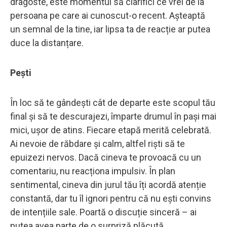
dragoste, este momentul să clarifici ce vrei de la
persoana pe care ai cunoscut-o recent. Așteaptă
un semnal de la tine, iar lipsa ta de reacție ar putea
duce la distanțare.
Pești
În loc să te gândești cât de departe este scopul tău
final și să te descurajezi, împarte drumul în pași mai
mici, ușor de atins. Fiecare etapă merită celebrată.
Ai nevoie de răbdare și calm, altfel riști să te
epuizezi nervos. Dacă cineva te provoacă cu un
comentariu, nu reacționa impulsiv. În plan
sentimental, cineva din jurul tău îți acordă atenție
constantă, dar tu îl ignori pentru că nu ești convins
de intențiile sale. Poartă o discuție sinceră – ai
putea avea parte de o surpriză plăcută.