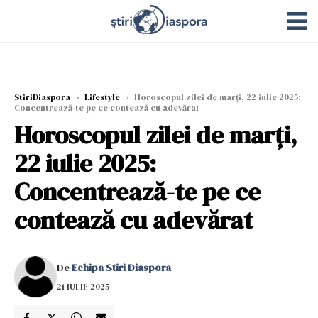
StiriDiaspora
›
Lifestyle
›
Horoscopul zilei de marți, 22 iulie 2025:
Concentrează-te pe ce contează cu adevărat
Horoscopul zilei de marți,
22 iulie 2025:
Concentrează-te pe ce
contează cu adevărat
De
Echipa Stiri Diaspora
21 IULIE 2025