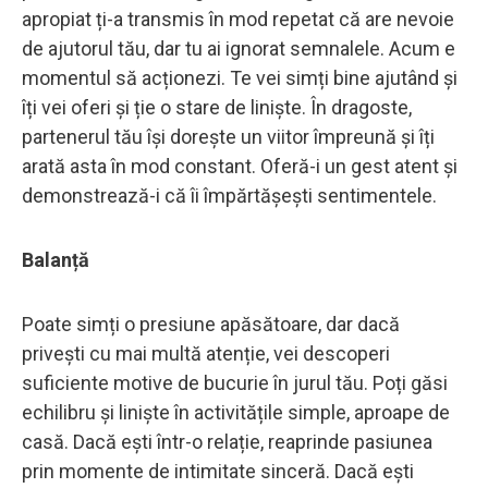
apropiat ți-a transmis în mod repetat că are nevoie
de ajutorul tău, dar tu ai ignorat semnalele. Acum e
momentul să acționezi. Te vei simți bine ajutând și
îți vei oferi și ție o stare de liniște. În dragoste,
partenerul tău își dorește un viitor împreună și îți
arată asta în mod constant. Oferă-i un gest atent și
demonstrează-i că îi împărtășești sentimentele.
Balanță
Poate simți o presiune apăsătoare, dar dacă
privești cu mai multă atenție, vei descoperi
suficiente motive de bucurie în jurul tău. Poți găsi
echilibru și liniște în activitățile simple, aproape de
casă. Dacă ești într-o relație, reaprinde pasiunea
prin momente de intimitate sinceră. Dacă ești