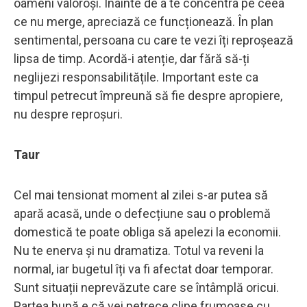
oameni valoroși. Înainte de a te concentra pe ceea
ce nu merge, apreciază ce funcționează. În plan
sentimental, persoana cu care te vezi îți reproșează
lipsa de timp. Acordă-i atenție, dar fără să-ți
neglijezi responsabilitățile. Important este ca
timpul petrecut împreună să fie despre apropiere,
nu despre reproșuri.
Taur
Cel mai tensionat moment al zilei s-ar putea să
apară acasă, unde o defecțiune sau o problemă
domestică te poate obliga să apelezi la economii.
Nu te enerva și nu dramatiza. Totul va reveni la
normal, iar bugetul îți va fi afectat doar temporar.
Sunt situații neprevăzute care se întâmplă oricui.
Partea bună e că vei petrece clipe frumoase cu