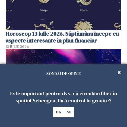
Horoscop 13 iulie 2026. Săptămâna începe cu
aspecte interesante în plan financiar
12 IULIE 2026
SONDAJ DE OPINIE
Este important pentru dvs. că circulăm liber în
spațiul Schengen, fără control la granițe?
Da
Nu
Horoscop 12 iulie 2026: O zodie strălucește,
Săgetătorii au o dispoziție proastă -