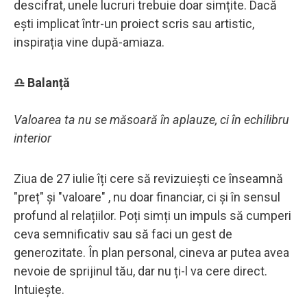
descifrat, unele lucruri trebuie doar simțite. Dacă
ești implicat într-un proiect scris sau artistic,
inspirația vine după-amiaza.
♎ Balanță
Valoarea ta nu se măsoară în aplauze, ci în echilibru
interior
Ziua de 27 iulie îți cere să revizuiești ce înseamnă
"preț" și "valoare" , nu doar financiar, ci și în sensul
profund al relațiilor. Poți simți un impuls să cumperi
ceva semnificativ sau să faci un gest de
generozitate. În plan personal, cineva ar putea avea
nevoie de sprijinul tău, dar nu ți-l va cere direct.
Intuiește.