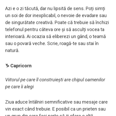
Azi e o zi tăcută, dar nu lipsită de sens. Poți simți
un soi de dor inexplicabil, o nevoie de evadare sau
de singurătate creativă. Poate că trebuie să închizi
telefonul pentru câteva ore și să asculți vocea ta
interioară. Ai ocazia să eliberezi un gând, o teamă
sau o povară veche. Scrie, roagă-te sau stai în
natură.
♑ Capricorn
Viitorul pe care îl construiești are chipul oamenilor
pe care îi alegi
Ziua aduce întâlniri semnificative sau mesaje care
vin exact când trebuie. E posibil ca un prieten sau
un grup din care faci parte să-ți ofere o altă