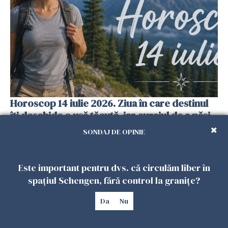
Horoscop 14 iulie 2026. Ziua în care destinul
îți deschide o ușă tăcută, iar curajul de a păși
înainte face toată diferența
SONDAJ DE OPINIE
13 IULIE 2026
Este important pentru dvs. că circulăm liber în
spațiul Schengen, fără control la granițe?
Da
Nu