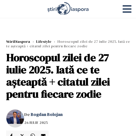
StiriDiaspora
›
Lifestyle
›
Horoscopul zilei de 27 iulie 2025. Iată ce
te așteaptă + citatul zilei pentru fiecare zodie
Horoscopul zilei de 27
iulie 2025. Iată ce te
așteaptă + citatul zilei
pentru fiecare zodie
De
Bogdan Bolojan
26 IULIE 2025