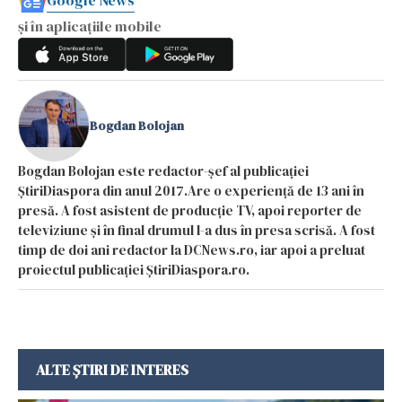
și în aplicațiile mobile
Bogdan Bolojan
Bogdan Bolojan este redactor-șef al publicației
ȘtiriDiaspora din anul 2017.Are o experiență de 13 ani în
presă. A fost asistent de producție TV, apoi reporter de
televiziune și în final drumul l-a dus în presa scrisă. A fost
timp de doi ani redactor la DCNews.ro, iar apoi a preluat
proiectul publicației ȘtiriDiaspora.ro.
ALTE ȘTIRI DE INTERES