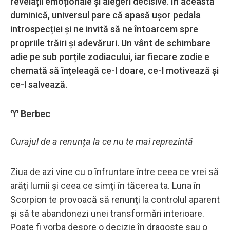
revelații emoționale și alegeri decisive. În această
duminică, universul pare că apasă ușor pedala
introspecției și ne invită să ne întoarcem spre
propriile trăiri și adevăruri. Un vânt de schimbare
adie pe sub porțile zodiacului, iar fiecare zodie e
chemată să înțeleagă ce-l doare, ce-l motivează și
ce-l salvează.
♈ Berbec
Curajul de a renunța la ce nu te mai reprezintă
Ziua de azi vine cu o înfruntare între ceea ce vrei să
arăți lumii și ceea ce simți în tăcerea ta. Luna în
Scorpion te provoacă să renunți la controlul aparent
și să te abandonezi unei transformări interioare.
Poate fi vorba despre o decizie în dragoste sau o