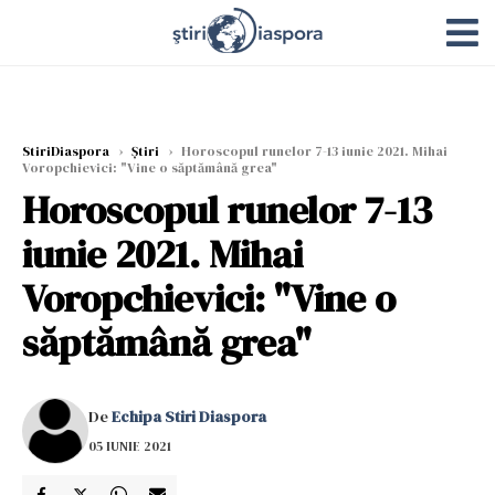
StiriDiaspora
›
Știri
›
Horoscopul runelor 7-13 iunie 2021. Mihai
Voropchievici: "Vine o săptămână grea"
Horoscopul runelor 7-13
iunie 2021. Mihai
Voropchievici: "Vine o
săptămână grea"
De
Echipa Stiri Diaspora
05 IUNIE 2021