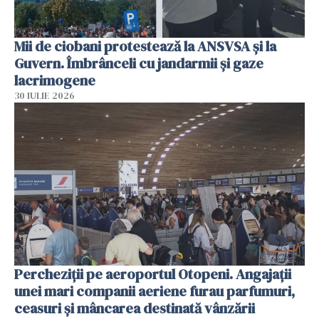
Mii de ciobani protestează la ANSVSA și la
Guvern. Îmbrânceli cu jandarmii și gaze
lacrimogene
30 IULIE 2026
Percheziții pe aeroportul Otopeni. Angajații
unei mari companii aeriene furau parfumuri,
ceasuri și mâncarea destinată vânzării