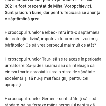
2021 a fost prezentat de Mihai Voropchievici.
Sunt și lucruri bune, dar pentru fecioară se anunța
o săptămână grea.
Horoscopul runelor Berbec- intră într-o săptămână
de protecție divină, împotriva tuturor necazurilor și
bârfitorilor. Ce să vrea berbecul mai mult de atât?
Horoscopul runelor Taur- să se relaxeze în perioada
următoare. Să-și dea seama sau să înțeleagă că
cineva foarte apropiat lui are o stare de sănătate
excelentă și să nu-și mai facă griji pentru cei
apropiați
Horoscopul runelor Gemeni- sunt sfătuiți să aibă
răbdare, să nu forțeze mâna norocului pentru că