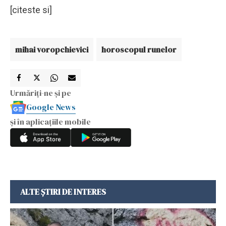
[citeste si]
mihai voropchievici
horoscopul runelor
Urmăriți-ne și pe
Google News
și în aplicațiile mobile
ALTE ȘTIRI DE INTERES