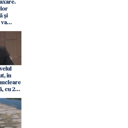
axare.
elor
ă şi
 va
ombrie
velul
t, în
nucleare
, cu 2
 trecută