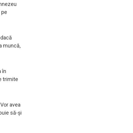
Dumnezeu
t pe
i dacă
la muncă,
 în
e trimite
. Vor avea
buie să-și