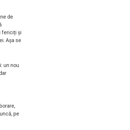
ine de
ă
fericiți și
ei. Așa se
i: un nou
dar
borare,
muncă, pe