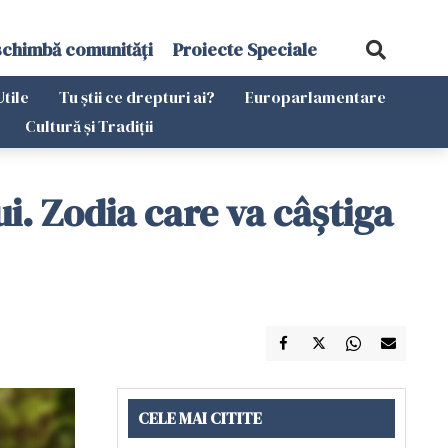
schimbă comunități
Proiecte Speciale
Utile
Tu știi ce drepturi ai?
Europarlamentare
Cultură și Tradiții
i. Zodia care va câștiga
CELE MAI CITITE