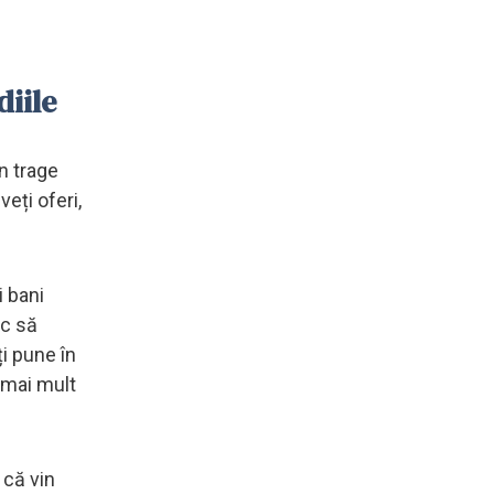
diile
n trage
veți oferi,
i bani
sc să
ți pune în
 mai mult
 că vin