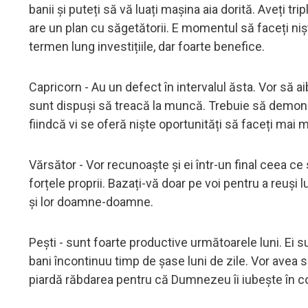
banii și puteți să vă luați mașina aia dorită. Aveți t
are un plan cu săgetătorii. E momentul să faceți nișt
termen lung investițiile, dar foarte benefice.
Capricorn - Au un defect în intervalul ăsta. Vor să a
sunt dispuși să treacă la muncă. Trebuie să demonst
fiindcă vi se oferă niște oportunități să faceți mai m
Vărsător - Vor recunoaște și ei într-un final ceea c
forțele proprii. Bazați-vă doar pe voi pentru a reuși 
și lor doamne-doamne.
Pești - sunt foarte productive următoarele luni. Ei s
bani încontinuu timp de șase luni de zile. Vor avea s
piardă răbdarea pentru că Dumnezeu îi iubește în c