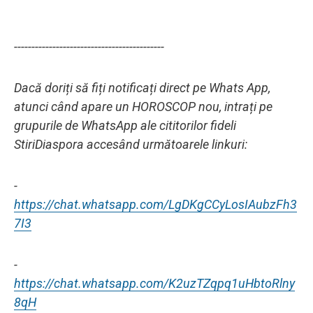
-------------------------------------------
Dacă doriți să fiți notificați direct pe Whats App,
atunci când apare un HOROSCOP nou, intrați pe
grupurile de WhatsApp ale cititorilor fideli
StiriDiaspora accesând următoarele linkuri:
-
https://chat.whatsapp.com/LgDKgCCyLosIAubzFh3
7I3
-
https://chat.whatsapp.com/K2uzTZqpq1uHbtoRlny
8qH