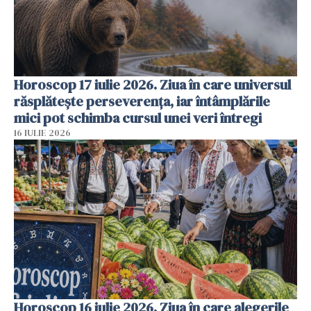
Horoscop 17 iulie 2026. Ziua în care universul
răsplătește perseverența, iar întâmplările
mici pot schimba cursul unei veri întregi
16 IULIE 2026
Horoscop 16 iulie 2026. Ziua în care alegerile