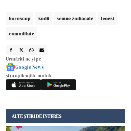
horoscop
zodii
semne zodiacale
lenesi
comoditate
Urmăriți-ne și pe
Google News
și în aplicațiile mobile
ALTE ȘTIRI DE INTERES