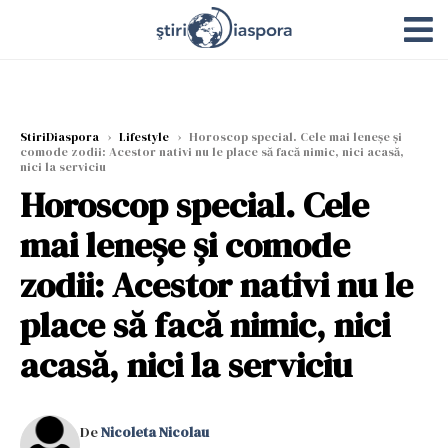
StiriDiaspora
›
Lifestyle
›
Horoscop special. Cele mai leneșe și
comode zodii: Acestor nativi nu le place să facă nimic, nici acasă,
nici la serviciu
Horoscop special. Cele
mai leneșe și comode
zodii: Acestor nativi nu le
place să facă nimic, nici
acasă, nici la serviciu
De
Nicoleta Nicolau