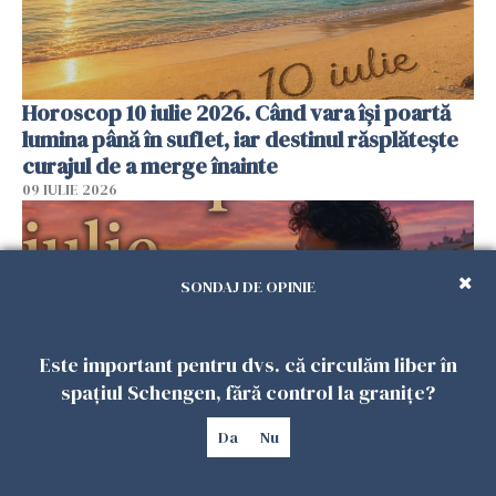
Horoscop 10 iulie 2026. Când vara își poartă
lumina până în suflet, iar destinul răsplătește
curajul de a merge înainte
09 IULIE 2026
SONDAJ DE OPINIE
Este important pentru dvs. că circulăm liber în
spațiul Schengen, fără control la granițe?
Da
Nu
Horoscop 9 iulie 2026. Ziua în care cerul îți
amintește că destinul se schimbă prin alegeri