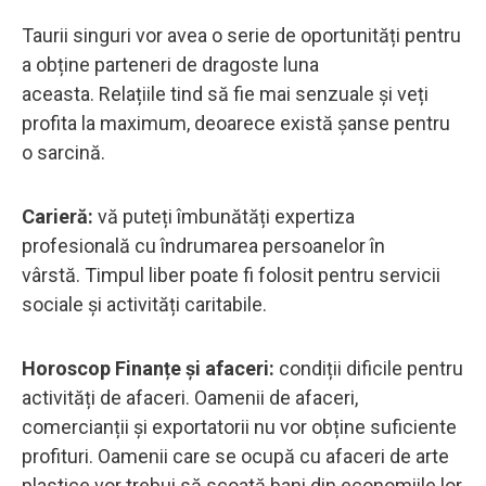
Taurii singuri vor avea o serie de oportunități pentru
a obține parteneri de dragoste luna
aceasta. Relațiile tind să fie mai senzuale și veți
profita la maximum, deoarece există șanse pentru
o sarcină.
Carieră:
vă puteți îmbunătăți expertiza
profesională cu îndrumarea persoanelor în
vârstă. Timpul liber poate fi folosit pentru servicii
sociale și activități caritabile.
Horoscop Finanțe și afaceri:
condiții dificile pentru
activități de afaceri. Oamenii de afaceri,
comercianții și exportatorii nu vor obține suficiente
profituri. Oamenii care se ocupă cu afaceri de arte
plastice vor trebui să scoată bani din economiile lor