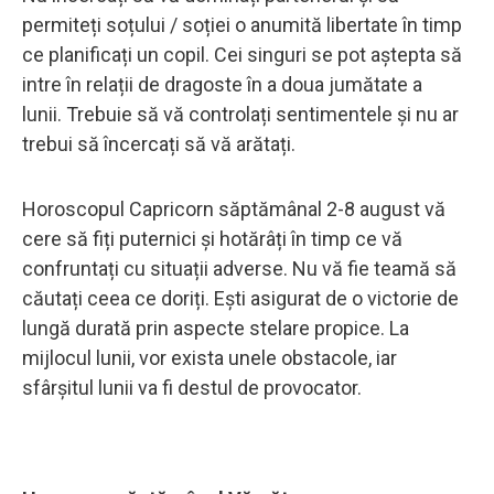
permiteți soțului / soției o anumită libertate în timp
ce planificați un copil. Cei singuri se pot aștepta să
intre în relații de dragoste în a doua jumătate a
lunii. Trebuie să vă controlați sentimentele și nu ar
trebui să încercați să vă arătați.
Horoscopul Capricorn săptămânal 2-8 august vă
cere să fiți puternici și hotărâți în timp ce vă
confruntați cu situații adverse. Nu vă fie teamă să
căutați ceea ce doriți. Ești asigurat de o victorie de
lungă durată prin aspecte stelare propice. La
mijlocul lunii, vor exista unele obstacole, iar
sfârșitul lunii va fi destul de provocator.