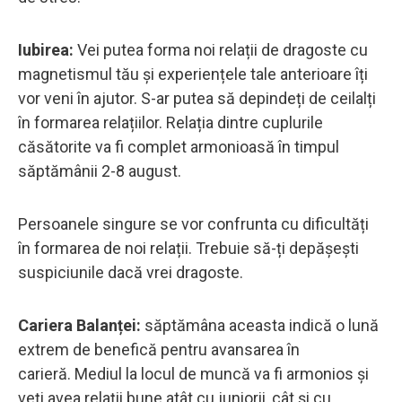
Iubirea:
Vei putea forma noi relații de dragoste cu
magnetismul tău și experiențele tale anterioare îți
vor veni în ajutor. S-ar putea să depindeți de ceilalți
în formarea relațiilor. Relația dintre cuplurile
căsătorite va fi complet armonioasă în timpul
săptămânii 2-8 august.
Persoanele singure se vor confrunta cu dificultăți
în formarea de noi relații. Trebuie să-ți depășești
suspiciunile dacă vrei dragoste.
Cariera Balanței:
săptămâna aceasta indică o lună
extrem de benefică pentru avansarea în
carieră. Mediul la locul de muncă va fi armonios și
veți avea relații bune atât cu juniorii, cât și cu