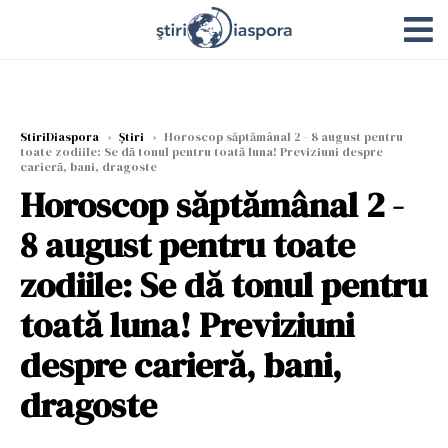
StiriDiaspora
›
Știri
›
Horoscop săptămânal 2 - 8 august pentru
toate zodiile: Se dă tonul pentru toată luna! Previziuni despre
carieră, bani, dragoste
Horoscop săptămânal 2 -
8 august pentru toate
zodiile: Se dă tonul pentru
toată luna! Previziuni
despre carieră, bani,
dragoste