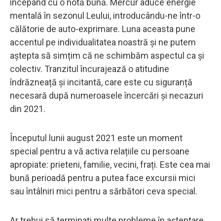
începând cu o notă bună. Mercur aduce energie
mentală în sezonul Leului, introducându-ne într-o
călătorie de auto-exprimare. Luna aceasta pune
accentul pe individualitatea noastră și ne putem
aștepta să simțim că ne schimbăm aspectul ca şi
colectiv. Tranzitul încurajează o atitudine
îndrăzneață și incitantă, care este cu siguranță
necesară după numeroasele încercări și necazuri
din 2021.
Începutul lunii august 2021 este un moment
special pentru a vă activa relațiile cu persoane
apropiate: prieteni, familie, vecini, frați. Este cea mai
bună perioadă pentru a putea face excursii mici
sau întâlniri mici pentru a sărbători ceva special.
Ar trebui să terminați multe probleme în așteptare