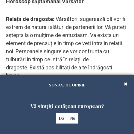
Horoscop săptămânal Vărsător
Relații de dragoste:
Vărsătorii sugerează că vor fi
extrem de naturali alături de partenerii lor. Vă puteți
aștepta la o mulțime de entuziasm. Va exista un
element de precauție în timp ce veți intra în relații
noi. Persoanele singure se vor confrunta cu
tulburări în timp ce intră în relații de
dragoste. Există posibilități de a te îndrăgosti
brusc.
SONDAJ DE OPINIE
Sănătate:
prognozele sunt favorabile condițiilor de
sănătate în prima săptămână a lunii august. Nu
Vă simțiți cetățean european?
există posibilități pentru probleme medicale
grave. Tulburările de sănătate mici vor necesita
Da
Nu
ajutor medical normal.