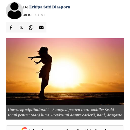
De
Echipa Stiri Diaspora
30 IULIE 2021
Horoscop săptămânal 2 - 8 august pentru toate zodiile: Se dă
tonul pentru toată luna! Previziuni despre carieră, bani, dragoste