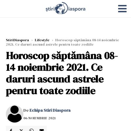
StiriDiaspora
›
Lifestyle
›
Horoscop săptămâna 08-14 noiembrie
2021. Ce daruri ascund astrele pentru toate zodiile
Horoscop săptămâna 08-
14 noiembrie 2021. Ce
daruri ascund astrele
pentru toate zodiile
De
Echipa Stiri Diaspora
06 NOIEMBRIE 2021