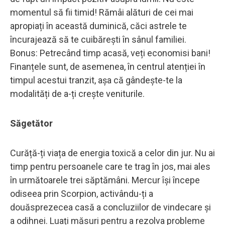
momentul să fii timid! Rămâi alături de cei mai
apropiați în această duminică, căci astrele te
încurajează să te cuibărești în sânul familiei.
Bonus: Petrecând timp acasă, veți economisi bani!
Finanțele sunt, de asemenea, în centrul atenției în
timpul acestui tranzit, așa că gândește-te la
modalități de a-ți crește veniturile.
Săgetător
Curăță-ți viața de energia toxică a celor din jur. Nu ai
timp pentru persoanele care te trag în jos, mai ales
în următoarele trei săptămâni. Mercur își începe
odiseea prin Scorpion, activându-ți a
douăsprezecea casă a concluziilor de vindecare și
a odihnei. Luați măsuri pentru a rezolva probleme