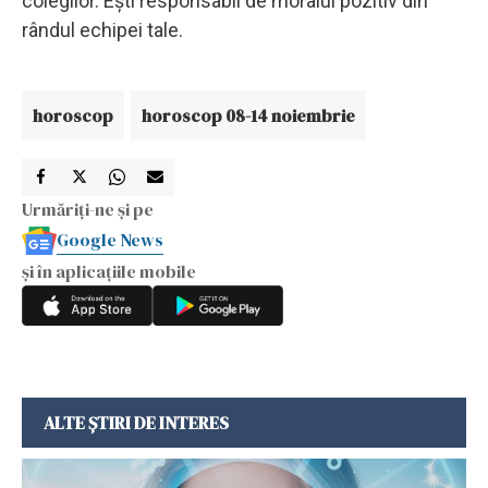
colegilor. Ești responsabil de moralul pozitiv din
rândul echipei tale.
horoscop
horoscop 08-14 noiembrie
Urmăriți-ne și pe
Google News
și în aplicațiile mobile
ALTE ȘTIRI DE INTERES