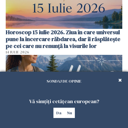
Horoscop 15 iulie 2026. Ziua în care universul
pune la încercare răbdarea, dar îi răsplătește
pe cei care nu renunță la visurile lor
14 IULIE 2026
SONDAJ DE OPINIE
Vă simțiți cetățean european?
Da
Nu
Horoscop 14 iulie 2026. Ziua în care destinul