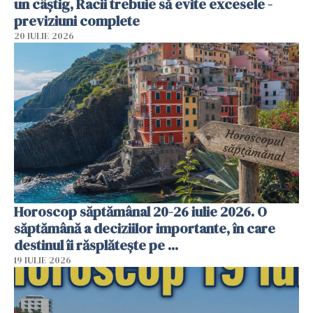
un câștig, Racii trebuie să evite excesele -
previziuni complete
20 IULIE 2026
Horoscop săptămânal 20-26 iulie 2026. O
săptămână a deciziilor importante, în care
destinul îi răsplătește pe ...
19 IULIE 2026