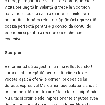
o face, pe măsură ce Mercur cerebral își încheie
vizita prelungită în Balanță și trece în Scorpion,
activând a doua ta casă a muncii, a banilor și a
securității. Următoarele trei săptămâni reprezintă
ocazia perfectă pentru a-ți consolida contul de
economii și pentru a reduce orice cheltuieli
excesive.
Scorpion
E momentul să pășești în lumina reflectoarelor!
Lumea este pregătită pentru atitudinea ta de
vedetă, așa că oferă-le oamenilor ceea ce își
doresc. Expresivul Mercur își face călătoria anuală
prin semnul tău pentru următoarele trei săptămâni.
Nu uita: eforturile tale impresionante ar putea avea
de fapt un impact pozitiv asupra lumii. Nu este