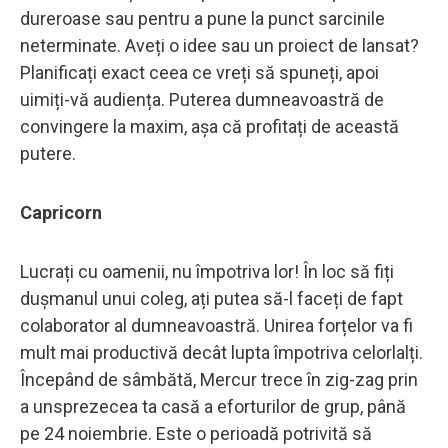
dureroase sau pentru a pune la punct sarcinile
neterminate. Aveți o idee sau un proiect de lansat?
Planificați exact ceea ce vreți să spuneți, apoi
uimiți-vă audiența. Puterea dumneavoastră de
convingere la maxim, așa că profitați de această
putere.
Capricorn
Lucrați cu oamenii, nu împotriva lor! În loc să fiți
dușmanul unui coleg, ați putea să-l faceți de fapt
colaborator al dumneavoastră. Unirea forțelor va fi
mult mai productivă decât lupta împotriva celorlalți.
Începând de sâmbătă, Mercur trece în zig-zag prin
a unsprezecea ta casă a eforturilor de grup, până
pe 24 noiembrie. Este o perioadă potrivită să