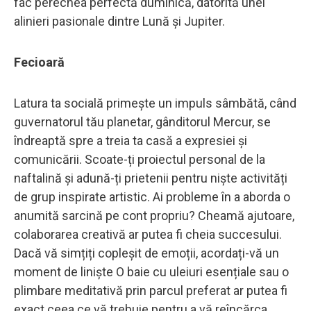
fac perechea perfectă duminică, datorită unei
alinieri pasionale dintre Lună și Jupiter.
Fecioară
Latura ta socială primește un impuls sâmbătă, când
guvernatorul tău planetar, gânditorul Mercur, se
îndreaptă spre a treia ta casă a expresiei și
comunicării. Scoate-ți proiectul personal de la
naftalină și adună-ți prietenii pentru niște activități
de grup inspirate artistic. Ai probleme în a aborda o
anumită sarcină pe cont propriu? Cheamă ajutoare,
colaborarea creativă ar putea fi cheia succesului.
Dacă vă simțiți copleșit de emoții, acordați-vă un
moment de liniște O baie cu uleiuri esențiale sau o
plimbare meditativă prin parcul preferat ar putea fi
exact ceea ce vă trebuie pentru a vă reîncărca