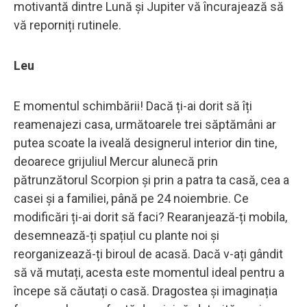
motivantă dintre Lună și Jupiter vă încurajează să
vă reporniți rutinele.
Leu
E momentul schimbării! Dacă ți-ai dorit să îți
reamenajezi casa, următoarele trei săptămâni ar
putea scoate la iveală designerul interior din tine,
deoarece grijuliul Mercur alunecă prin
pătrunzătorul Scorpion și prin a patra ta casă, cea a
casei și a familiei, până pe 24 noiembrie. Ce
modificări ți-ai dorit să faci? Rearanjează-ți mobila,
desemnează-ți spațiul cu plante noi și
reorganizează-ți biroul de acasă. Dacă v-ați gândit
să vă mutați, acesta este momentul ideal pentru a
începe să căutați o casă. Dragostea și imaginația