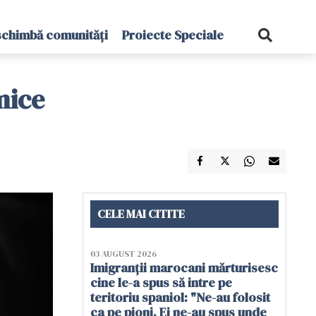
schimbă comunități
Proiecte Speciale
mice
CELE MAI CITITE
03 AUGUST 2026
Imigranții marocani mărturisesc
cine le-a spus să intre pe
teritoriu spaniol: "Ne-au folosit
ca pe pioni. Ei ne-au spus unde