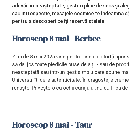
adevăruri neașteptate, gesturi pline de sens și alege
sau introspecție, mesajele cosmice te îndeamnă să 
pentru a descoperi ce îți rezervă stelele!
Horoscop 8 mai - Berbec
Ziua de 8 mai 2025 vine pentru tine ca o torță aprin
să dai jos toate piedicile puse de alții - sau de propr
neașteptată sau într-un gest simplu care spune mai
Universul îți cere autenticitate. În dragoste, e vre
renaște. Privește-o cu ochii curajului, nu cu frica de
Horoscop 8 mai - Taur