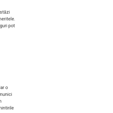
astăzi
eritele.
guri pot
iar o
omunici
n
intirile