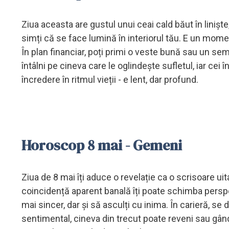
Ziua aceasta are gustul unui ceai cald băut în liniș
simți că se face lumină în interiorul tău. E un mome
În plan financiar, poți primi o veste bună sau un sem
întâlni pe cineva care le oglindește sufletul, iar cei 
încredere în ritmul vieții - e lent, dar profund.
Horoscop 8 mai - Gemeni
Ziua de 8 mai îți aduce o revelație ca o scrisoare uit
coincidență aparent banală îți poate schimba persp
mai sincer, dar și să asculți cu inima. În carieră, se d
sentimental, cineva din trecut poate reveni sau gându