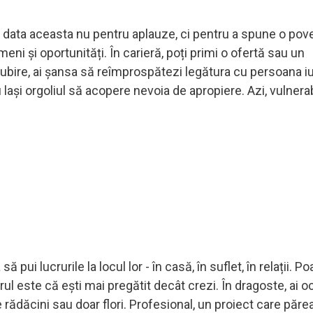
de data aceasta nu pentru aplauze, ci pentru a spune o pov
meni și oportunități. În carieră, poți primi o ofertă sau un
iubire, ai șansa să reîmprospătezi legătura cu persoana i
nu lași orgoliul să acopere nevoia de apropiere. Azi, vulnerab
ui lucrurile la locul lor - în casă, în suflet, în relații. Po
ul este că ești mai pregătit decât crezi. În dragoste, ai o
e rădăcini sau doar flori. Profesional, un proiect care păre