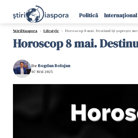
Politică
Internațional
StiriDiaspora
›
Lifestyle
›
Horoscop 8 mai. Destinul îți șoptește me
Horoscop 8 mai. Destinu
De
Bogdan Bolojan
07 MAI 2025