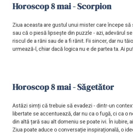
Horoscop 8 mai - Scorpion
Ziua aceasta are gustul unui mister care începe să
sau că o piesă lipsește din puzzle - azi, adevărul se
riscul de a răni sau de a fi rănit. Fii sincer, dar nu tă
urmează-l, chiar dacă logica nu e de partea ta. Ai p
Horoscop 8 mai - Săgetător
Astăzi simți că trebuie să evadezi - dintr-un context 
libertate se accentuează, dar nu ca o fugă, ci ca o 
din altă țară sau alt domeniu se poate ivi. În iubire, 
Ziua poate aduce o conversație inspirațională, o ide