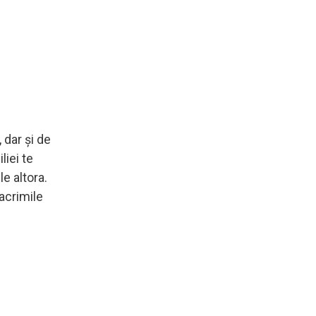
 dar și de
liei te
e altora.
acrimile