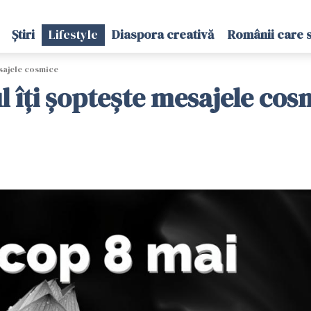
Știri
Lifestyle
Diaspora creativă
Românii care 
sajele cosmice
l îți șoptește mesajele cos