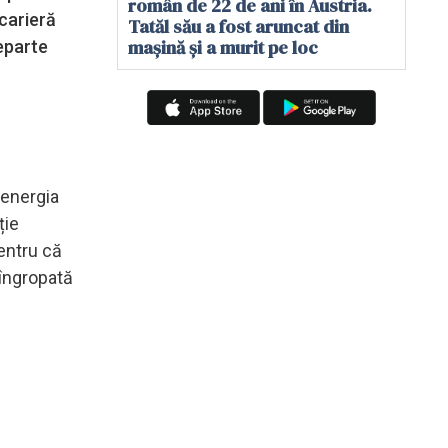
român de 22 de ani în Austria.
 carieră
Tatăl său a fost aruncat din
mașină și a murit pe loc
eparte
 energia
ție
entru că
 îngropată