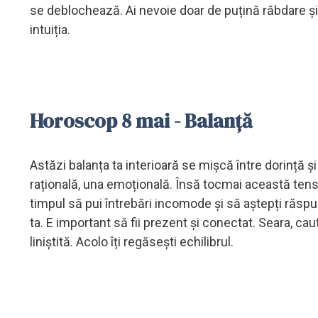
se deblochează. Ai nevoie doar de puțină răbdare și 
intuiția.
Horoscop 8 mai - Balanță
Astăzi balanța ta interioară se mișcă între dorință și d
rațională, una emoțională. Însă tocmai această tensiu
timpul să pui întrebări incomode și să aștepți răsp
ta. E important să fii prezent și conectat. Seara, cau
liniștită. Acolo îți regăsești echilibrul.