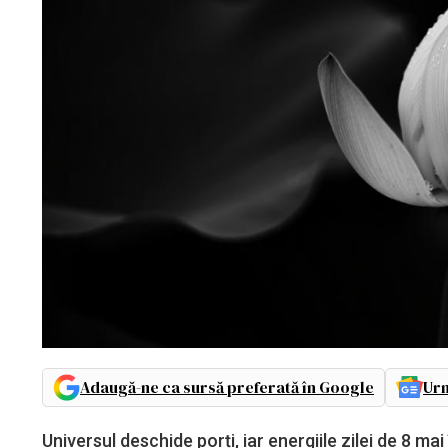
Adaugă-ne ca sursă preferată în Google
Urm
Universul deschide porți, iar energiile zilei de 8 mai