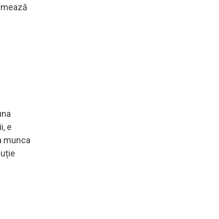
 urmează
 una
i, e
va munca
cuție