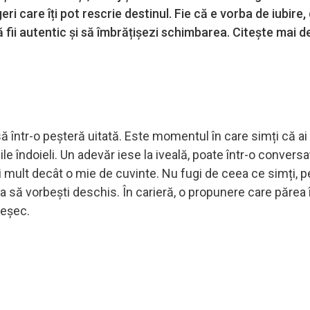
ri care îți pot rescrie destinul. Fie că e vorba de iubire,
fii autentic și să îmbrățișezi schimbarea. Citește mai d
să într-o peșteră uitată. Este momentul în care simți că ai
iile îndoieli. Un adevăr iese la iveală, poate într-o conversa
 mult decât o mie de cuvinte. Nu fugi de ceea ce simți, p
mea să vorbești deschis. În carieră, o propunere care părea
 eșec.