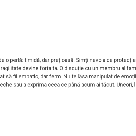
o perlă: timidă, dar prețioasă. Simți nevoia de protecție,
ragilitate devine forța ta. O discuție cu un membru al fami
t să fii empatic, dar ferm. Nu te lăsa manipulat de emoțiil
veche sau a exprima ceea ce până acum ai tăcut. Uneori, l