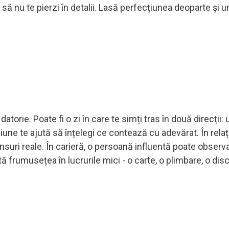
să nu te pierzi în detalii. Lasă perfecțiunea deoparte și
atorie. Poate fi o zi în care te simți tras în două direcții:
ne te ajută să înțelegi ce contează cu adevărat. În relați
unsuri reale. În carieră, o persoană influentă poate obser
tă frumusețea în lucrurile mici - o carte, o plimbare, o dis