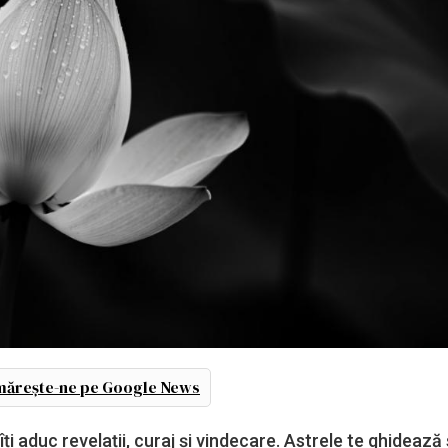
ărește-ne pe Google News
 îți aduc revelații, curaj și vindecare. Astrele te ghidează