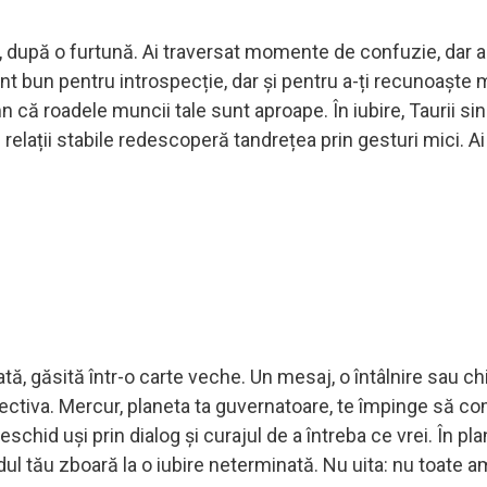
te, după o furtună. Ai traversat momente de confuzie, dar 
nt bun pentru introspecție, dar și pentru a-ți recunoaște m
n că roadele muncii tale sunt aproape. În iubire, Taurii sin
în relații stabile redescoperă tandrețea prin gesturi mici. Ai
ată, găsită într-o carte veche. Un mesaj, o întâlnire sau ch
ectiva. Mercur, planeta ta guvernatoare, te împinge să c
eschid uși prin dialog și curajul de a întreba ce vrei. În pla
l tău zboară la o iubire neterminată. Nu uita: nu toate am