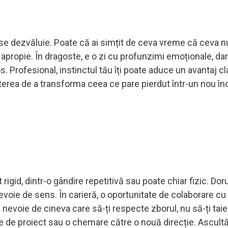
 se dezvăluie. Poate că ai simțit de ceva vreme că ceva 
 apropie. În dragoste, e o zi cu profunzimi emoționale, dar
ios. Profesional, instinctul tău îți poate aduce un avantaj cla
uterea de a transforma ceea ce pare pierdut într-un nou în
rigid, dintr-o gândire repetitivă sau poate chiar fizic. Dor
nevoie de sens. În carieră, o oportunitate de colaborare cu
ai nevoie de cineva care să-ți respecte zborul, nu să-ți taie 
e de proiect sau o chemare către o nouă direcție. Ascultă