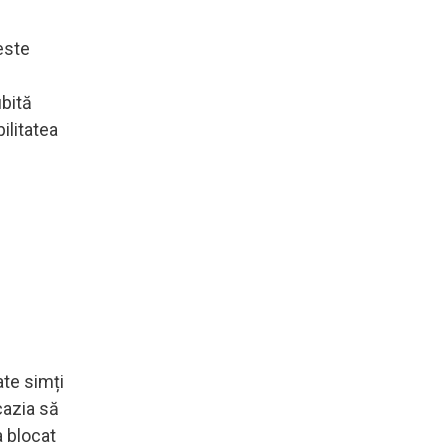
este
ubită
ilitatea
ate simți
cazia să
a blocat