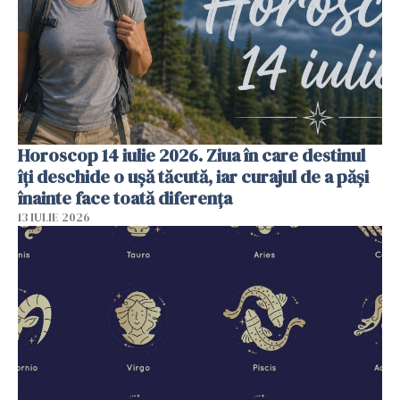
Horoscop 14 iulie 2026. Ziua în care destinul
îți deschide o ușă tăcută, iar curajul de a păși
înainte face toată diferența
13 IULIE 2026