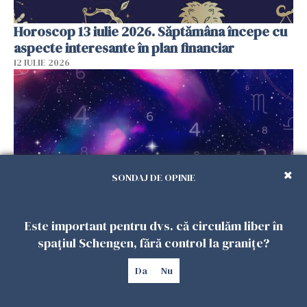
Horoscop 13 iulie 2026. Săptămâna începe cu
aspecte interesante în plan financiar
12 IULIE 2026
SONDAJ DE OPINIE
Este important pentru dvs. că circulăm liber în
Horoscop 12 iulie 2026: O zodie strălucește,
spațiul Schengen, fără control la granițe?
Săgetătorii au o dispoziție proastă -
previziuni complete
Da
Nu
11 IULIE 2026