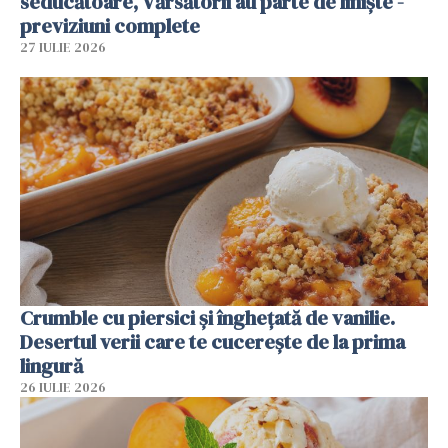
seducătoare, Vărsătorii au parte de liniște -
previziuni complete
27 IULIE 2026
Crumble cu piersici și înghețată de vanilie.
Desertul verii care te cucerește de la prima
lingură
26 IULIE 2026