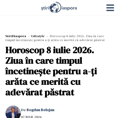
StiriDiaspora
›
Lifestyle
›
Horoscop 8 iulie 2026. Ziua în care
timpul încetinește pentru a-ți arăta ce merită cu adevărat păstrat
Horoscop 8 iulie 2026.
Ziua în care timpul
încetinește pentru a-ți
arăta ce merită cu
adevărat păstrat
De
Bogdan Bolojan
07 IULIE 2026