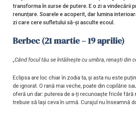
transforma în surse de putere. E o zi a vindecării pr
renunțare. Soarele e acoperit, dar lumina interioar
zi care cere sufletului să-și asculte ecoul.
Berbec (21 martie – 19 aprilie)
„Când focul tău se întâlnește cu umbra, renaști din 
Eclipsa are loc chiar în zodia ta, și asta nu este puțin
de ignorat. O rană mai veche, poate din copilărie sau 
oferă un dar: puterea de a-ți recunoaște fricile fără
trebuie să lași ceva în urmă. Curajul nu înseamnă do