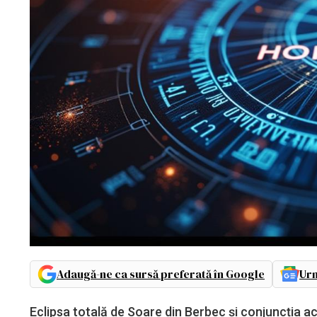
Adaugă-ne ca sursă preferată în Google
Urm
Eclipsa totală de Soare din Berbec și conjuncția ac