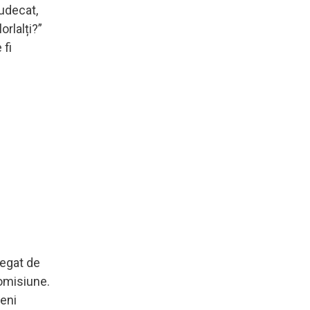
judecat,
orlalți?”
 fi
legat de
romisiune.
veni