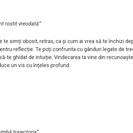
t rostit vreodată”
ate te simți obosit, retras, ca și cum ai vrea să te închizi d
pentru reflecție. Te poți confrunta cu gânduri legate de tr
să-te ghidat de intuiție. Vindecarea ta vine din recunoașt
duce un vis cu înțeles profund.
chimbă traiectoria”