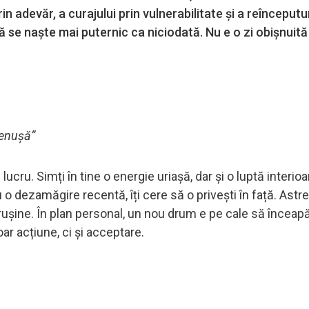
in adevăr, a curajului prin vulnerabilitate și a reînceputur
ă se naște mai puternic ca niciodată. Nu e o zi obișnuită
cenușă”
 lucru. Simți în tine o energie uriașă, dar și o luptă interio
o dezamăgire recentă, îți cere să o privești în față. Astrel
 rușine. În plan personal, un nou drum e pe cale să înceap
ar acțiune, ci și acceptare.