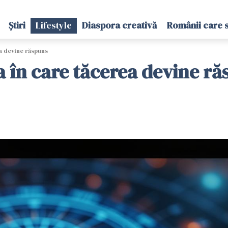
Știri
Lifestyle
Diaspora creativă
Românii care 
a devine răspuns
a în care tăcerea devine r