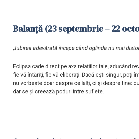
Balanță (23 septembrie – 22 oct
„Iubirea adevărată începe când oglinda nu mai dist
Eclipsa cade direct pe axa relațiilor tale, aducând re
fie vă întăriți, fie vă eliberați. Dacă ești singur, poți
nu vorbește doar despre ceilalți, ci și despre tine: c
dar se și creează poduri între suflete.