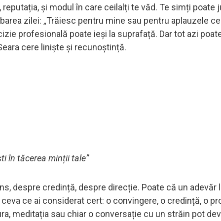
reputația, și modul în care ceilalți te văd. Te simți poate 
ebarea zilei: „Trăiesc pentru mine sau pentru aplauzele cel
ie profesională poate ieși la suprafață. Dar tot azi poate
eara cere liniște și recunoștință.
ti în tăcerea minții tale”
sens, despre credință, despre direcție. Poate că un adevăr 
lă ceva ce ai considerat cert: o convingere, o credință, o p
tura, meditația sau chiar o conversație cu un străin pot de