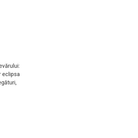
evărului:
ar eclipsa
egături,