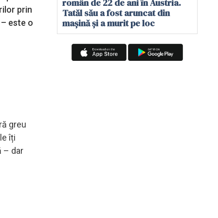
român de 22 de ani în Austria.
ilor prin
Tatăl său a fost aruncat din
mașină și a murit pe loc
 – este o
ară greu
e îți
ă – dar