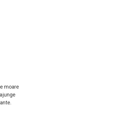
ine moare
 ajunge
cante.