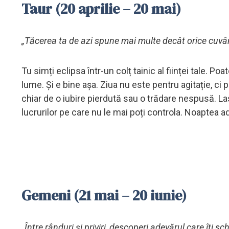
Taur (20 aprilie – 20 mai)
„Tăcerea ta de azi spune mai multe decât orice cuvân
Tu simți eclipsa într-un colț tainic al ființei tale. Po
lume. Și e bine așa. Ziua nu este pentru agitație, ci 
chiar de o iubire pierdută sau o trădare nespusă. La
lucrurilor pe care nu le mai poți controla. Noaptea a
Gemeni (21 mai – 20 iunie)
„Între rânduri și priviri, descoperi adevărul care îți s