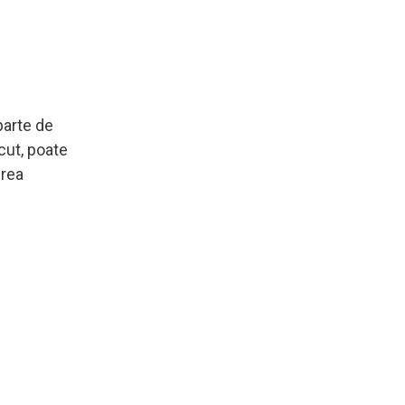
eparte de
ecut, poate
erea