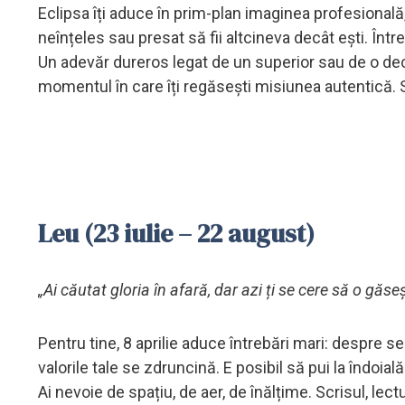
Eclipsa îți aduce în prim-plan imaginea profesională, 
neînțeles sau presat să fii altcineva decât ești. Într
Un adevăr dureros legat de un superior sau de o deciz
momentul în care îți regăsești misiunea autentică. S
Leu (23 iulie – 22 august)
„Ai căutat gloria în afară, dar azi ți se cere să o găseș
Pentru tine, 8 aprilie aduce întrebări mari: despre 
valorile tale se zdruncină. E posibil să pui la îndoia
Ai nevoie de spațiu, de aer, de înălțime. Scrisul, lec