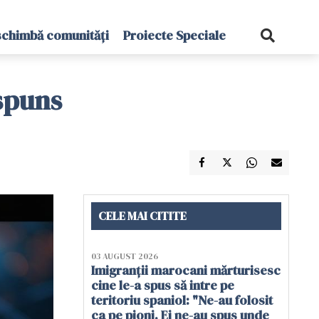
schimbă comunități
Proiecte Speciale
ăspuns
CELE MAI CITITE
03 AUGUST 2026
Imigranții marocani mărturisesc
cine le-a spus să intre pe
teritoriu spaniol: "Ne-au folosit
ca pe pioni. Ei ne-au spus unde