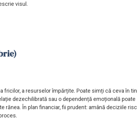
scrie visul.
brie)
a fricilor, a resurselor împărțite. Poate simți că ceva în t
elație dezechilibrată sau o dependență emoțională poate
 rănea. În plan financiar, fii prudent: amână deciziile ris
 proces.