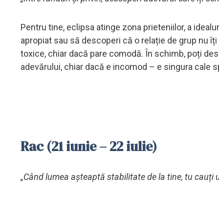
Pentru tine, eclipsa atinge zona prieteniilor, a idealur
apropiat sau să descoperi că o relație de grup nu îți
toxice, chiar dacă pare comodă. În schimb, poți des
adevărului, chiar dacă e incomod – e singura cale sp
Rac (21 iunie – 22 iulie)
„Când lumea așteaptă stabilitate de la tine, tu cauți u