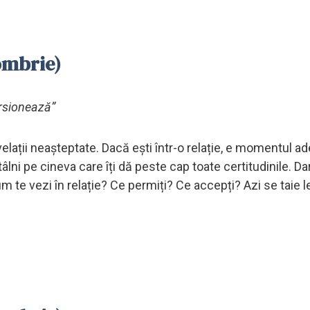
ombrie)
orsionează”
velații neașteptate. Dacă ești într-o relație, e momentul ad
 întâlni pe cineva care îți dă peste cap toate certitudinile. D
um te vezi în relație? Ce permiți? Ce accepți? Azi se taie l