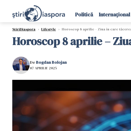
Politică
Internațional
StiriDiaspora
›
Lifestyle
›
Horoscop 8 aprilie – Ziua în care tăcere
Horoscop 8 aprilie – Ziu
De
Bogdan Bolojan
07 APRILIE 2025