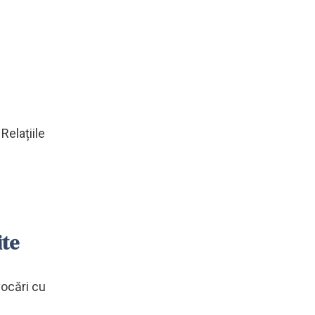
Relațiile
ite
vocări cu