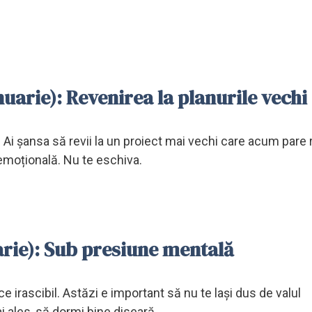
uarie): Revenirea la planurile vechi
r. Ai șansa să revii la un proiect mai vechi care acum pare r
 emoțională. Nu te eschiva.
arie): Sub presiune mentală
ce irascibil. Astăzi e important să nu te lași dus de valul
mai ales, să dormi bine diseară.