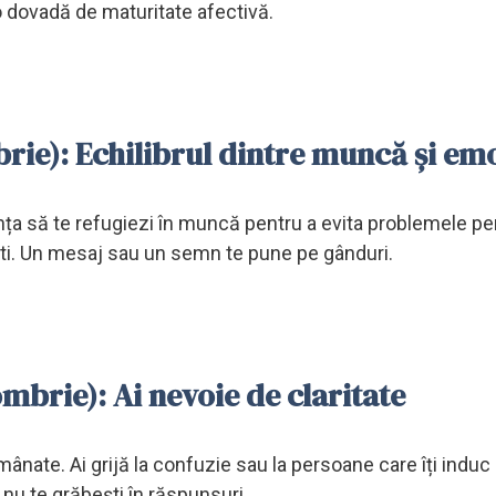
 o dovadă de maturitate afectivă.
rie): Echilibrul dintre muncă și emo
ința să te refugiezi în muncă pentru a evita problemele pe
ești. Un mesaj sau un semn te pune pe gânduri.
mbrie): Ai nevoie de claritate
i amânate. Ai grijă la confuzie sau la persoane care îți induc 
ă nu te grăbești în răspunsuri.