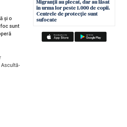
Migranții au plecat, dar au lăsat
în urma lor peste 1.000 de copii.
Centrele de protecție sunt
ă și o
sufocate
 foc sunt
operă
r
. Ascultă-