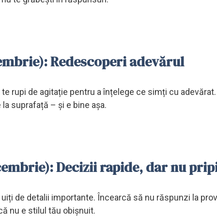
iembrie): Redescoperi adevărul
te rupi de agitație pentru a înțelege ce simți cu adevărat. 
 la suprafață – și e bine așa.
embrie): Decizii rapide, dar nu prip
ă uiți de detalii importante. Încearcă să nu răspunzi la pro
ă nu e stilul tău obișnuit.