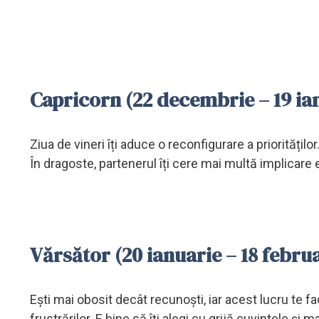
Capricorn (22 decembrie – 19 ian
Ziua de vineri îți aduce o reconfigurare a prioritățilo
În dragoste, partenerul îți cere mai multă implicare
Vărsător (20 ianuarie – 18 febru
Ești mai obosit decât recunoști, iar acest lucru te fa
frustrărilor. E bine să îți alegi cu grijă cuvintele și 