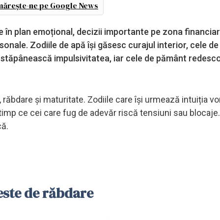
ărește-ne pe Google News
e în plan emoțional, decizii importante pe zona financiar
onale. Zodiile de apă își găsesc curajul interior, cele de
și stăpânească impulsivitatea, iar cele de pământ redesc
e, răbdare și maturitate. Zodiile care își urmează intuiția vo
timp ce cei care fug de adevăr riscă tensiuni sau blocaje
că.
Teste de răbdare