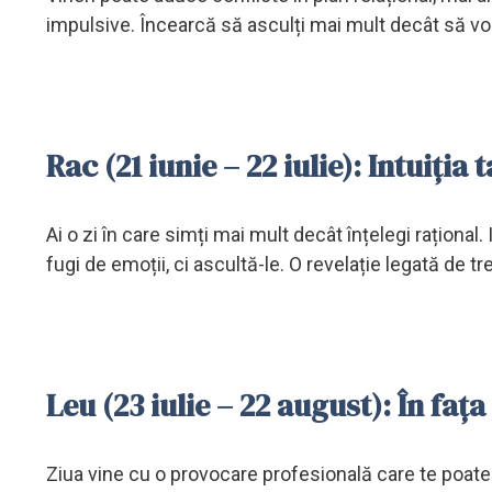
impulsive. Încearcă să asculți mai mult decât să vorb
Rac (21 iunie – 22 iulie): Intuiția 
Ai o zi în care simți mai mult decât înțelegi rațional
fugi de emoții, ci ascultă-le. O revelație legată de t
Leu (23 iulie – 22 august): În fața
Ziua vine cu o provocare profesională care te poate 