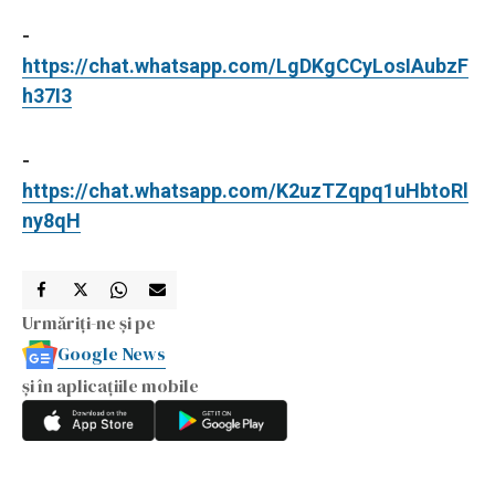
-
https://chat.whatsapp.com/LgDKgCCyLosIAubzF
h37I3
-
https://chat.whatsapp.com/K2uzTZqpq1uHbtoRl
ny8qH
Urmăriți-ne și pe
Google News
și în aplicațiile mobile