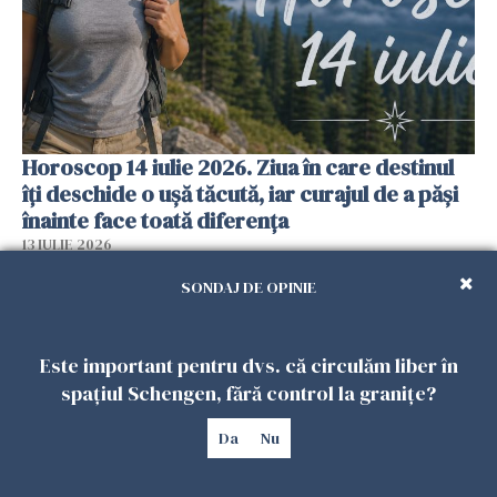
Horoscop 14 iulie 2026. Ziua în care destinul
îți deschide o ușă tăcută, iar curajul de a păși
înainte face toată diferența
13 IULIE 2026
SONDAJ DE OPINIE
Este important pentru dvs. că circulăm liber în
spațiul Schengen, fără control la granițe?
Da
Nu