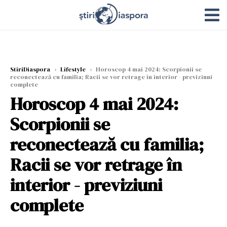
StiriDiaspora
›
Lifestyle
›
Horoscop 4 mai 2024: Scorpionii se
reconectează cu familia; Racii se vor retrage în interior - previziuni
complete
Horoscop 4 mai 2024:
Scorpionii se
reconectează cu familia;
Racii se vor retrage în
interior - previziuni
complete