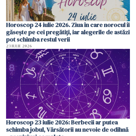
Horoscop 24 iulie 2026. Ziua în care norocul îi
găsește pe cei pregătiți, iar alegerile de astăzi
pot schimba restul verii
23 IULIE 2026
Horoscop 23 iulie 2026: Berbecii ar putea
schimba jobul, Vărsătorii au nevoie de odihnă