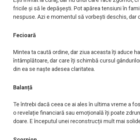
fricile și să le depășești. Pot apărea tensiuni în fam
nespuse. Azi e momentul să vorbești deschis, dar 
Fecioară
Mintea ta caută ordine, dar ziua aceasta îți aduce ha
întâmplătoare, dar care îți schimbă cursul gândurilo
din ea se naște adesea claritatea.
Balanță
Te întrebi dacă ceea ce ai ales în ultima vreme a fo
o revelație financiară sau emoțională îți poate zdrunc
doare. E începutul unei reconstrucții mult mai solid
Scorpion