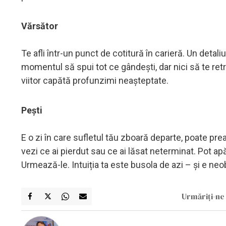
Vărsător
Te afli într-un punct de cotitură în carieră. Un det
momentul să spui tot ce gândești, dar nici să te retr
viitor capătă profunzimi neașteptate.
Pești
E o zi în care sufletul tău zboară departe, poate pre
vezi ce ai pierdut sau ce ai lăsat neterminat. Pot a
Urmează-le. Intuiția ta este busola de azi – și e neo
Urmăriți-ne 