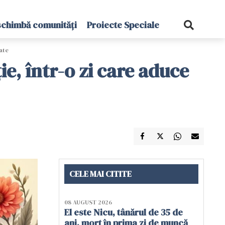
schimbă comunități
Proiecte Speciale
tate
ie, într-o zi care aduce
CELE MAI CITITE
08 AUGUST 2026
El este Nicu, tânărul de 35 de
ani, mort în prima zi de muncă