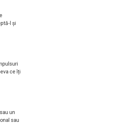
te
ptă-l și
impulsuri
eva ce îți
 sau un
ional sau