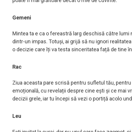
poate fi mai grăitoare decât o mie de cuvinte.
Gemeni
Mintea ta e ca o fereastră larg deschisă către lumi ne
dintr-un impas. Totuși, ai grijă să nu ignori realitate
o decizie care îți va testa sinceritatea față de tine în
Rac
Ziua aceasta pare scrisă pentru sufletul tău, pentru n
emoțională, cu revelații despre cine ești și ce mai v
decizii grele, iar tu începi să vezi o portiță acolo un
Leu
Ești invitat la curaj, dar nu unul care face zgomot, ci