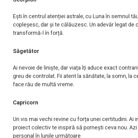
Ești în centrul atenției astrale, cu Luna în semnul tău
copleșesc, dar și te călăuzesc. Un adevăr legat de o r
transformă-l în forță.
Săgetător
Ai nevoie de liniște, dar viața îți aduce exact contrar
greu de controlat. Fii atent la sănătate, la somn, la c
face rău de multă vreme.
Capricorn
Un vis mai vechi revine cu forța unei certitudini. Ai 
proiect colectiv te inspiră să pornești ceva nou. Azi
personal în lunile următoare