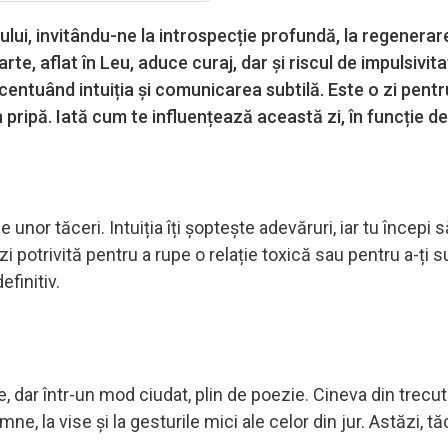
ui, invitându-ne la introspecție profundă, la regenerare,
, aflat în Leu, aduce curaj, dar și riscul de impulsivitat
centuând intuiția și comunicarea subtilă. Este o zi pentr
n pripă. Iată cum te influențează această zi, în funcție de
nor tăceri. Intuiția îți șoptește adevăruri, iar tu începi s
 o zi potrivită pentru a rupe o relație toxică sau pentru a-ți 
efinitiv.
, dar într-un mod ciudat, plin de poezie. Cineva din trecut
mne, la vise și la gesturile mici ale celor din jur. Astăzi, t