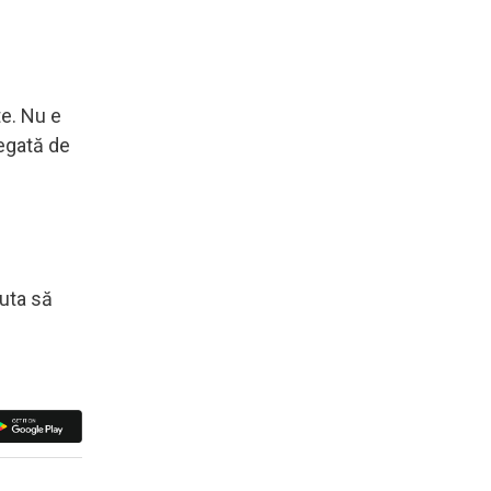
te. Nu e
legată de
juta să