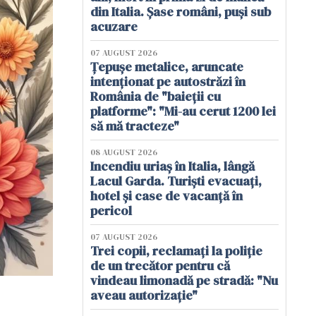
din Italia. Șase români, puși sub
acuzare
07 AUGUST 2026
Țepușe metalice, aruncate
intenționat pe autostrăzi în
România de "baieții cu
platforme": "Mi-au cerut 1200 lei
să mă tracteze"
08 AUGUST 2026
Incendiu uriaș în Italia, lângă
Lacul Garda. Turiști evacuați,
hotel și case de vacanță în
pericol
07 AUGUST 2026
Trei copii, reclamați la poliție
de un trecător pentru că
vindeau limonadă pe stradă: "Nu
aveau autorizație"