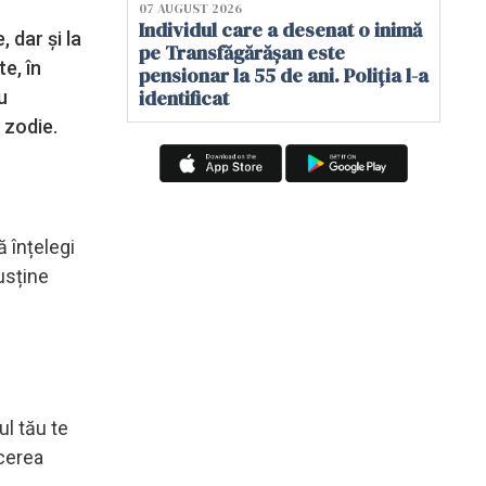
07 AUGUST 2026
Individul care a desenat o inimă
 dar și la
pe Transfăgărășan este
e, în
pensionar la 55 de ani. Poliția l-a
identificat
u
 zodie.
ă înțelegi
susține
ul tău te
ăcerea