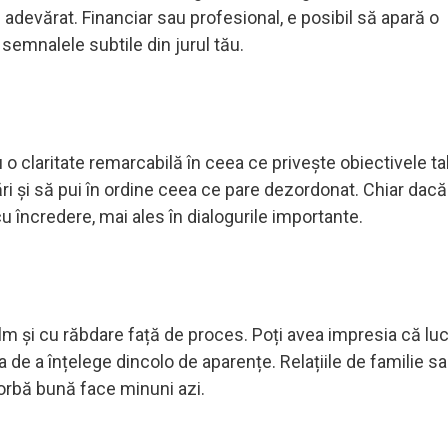
 adevărat. Financiar sau profesional, e posibil să apară o
a semnalele subtile din jurul tău.
o claritate remarcabilă în ceea ce privește obiectivele tal
tări și să pui în ordine ceea ce pare dezordonat. Chiar dacă
 cu încredere, mai ales în dialogurile importante.
m și cu răbdare față de proces. Poți avea impresia că luc
a de a înțelege dincolo de aparențe. Relațiile de familie s
orbă bună face minuni azi.