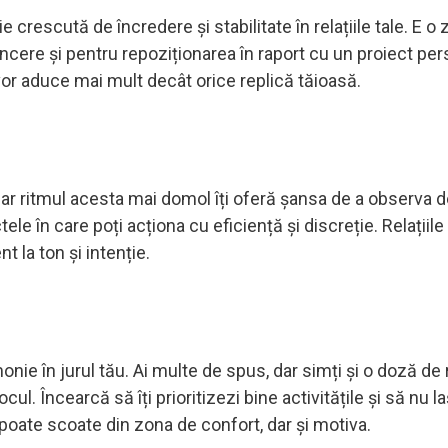
crescută de încredere și stabilitate în relațiile tale. E o z
incere și pentru repoziționarea în raport cu un proiect per
i vor aduce mai mult decât orice replică tăioasă.
 dar ritmul acesta mai domol îți oferă șansa de a observa de
ele în care poți acționa cu eficiență și discreție. Relațiile
t la ton și intenție.
 în jurul tău. Ai multe de spus, dar simți și o doză de 
l. Încearcă să îți prioritizezi bine activitățile și să nu la
 poate scoate din zona de confort, dar și motiva.