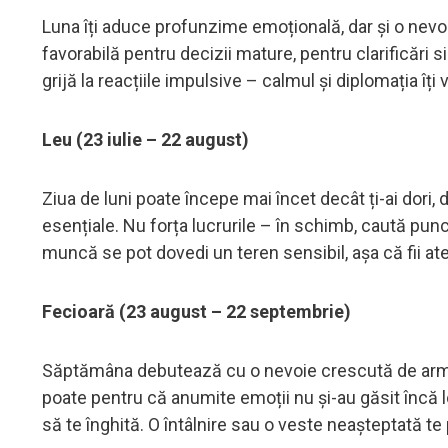
Luna îți aduce profunzime emoțională, dar și o nevoie 
favorabilă pentru decizii mature, pentru clarificări s
grijă la reacțiile impulsive – calmul și diplomația îț
Leu (23 iulie – 22 august)
Ziua de luni poate începe mai încet decât ți-ai dori,
esențiale. Nu forța lucrurile – în schimb, caută punct
muncă se pot dovedi un teren sensibil, așa că fii aten
Fecioară (23 august – 22 septembrie)
Săptămâna debutează cu o nevoie crescută de armonie
poate pentru că anumite emoții nu și-au găsit încă locu
să te înghită. O întâlnire sau o veste neașteptată te