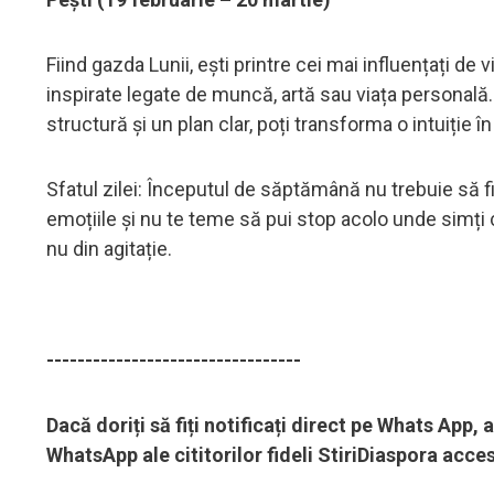
Fiind gazda Lunii, ești printre cei mai influențați de vi
inspirate legate de muncă, artă sau viața personală. A
structură și un plan clar, poți transforma o intuiție î
Sfatul zilei: Începutul de săptămână nu trebuie să fie
emoțiile și nu te teme să pui stop acolo unde simți c
nu din agitație.
---------------------------------
Dacă doriți să fiți notificați direct pe Whats App
WhatsApp ale cititorilor fideli StiriDiaspora acce