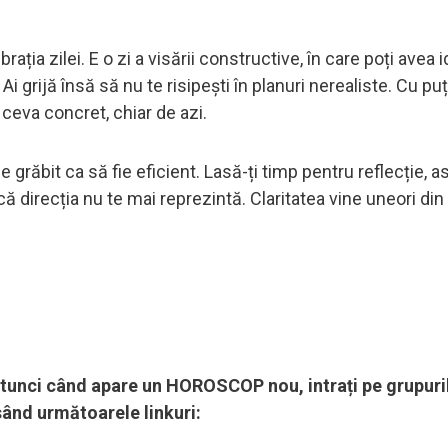
brația zilei. E o zi a visării constructive, în care poți avea i
i grijă însă să nu te risipești în planuri nerealiste. Cu pu
n ceva concret, chiar de azi.
 grăbit ca să fie eficient. Lasă-ți timp pentru reflecție, as
ă direcția nu te mai reprezintă. Claritatea vine uneori din
, atunci când apare un HOROSCOP nou, intrați pe grupuri
sând următoarele linkuri: