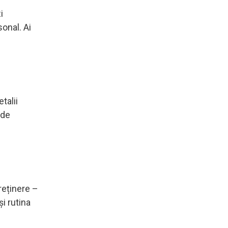
i
sonal. Ai
talii
 de
reținere –
și rutina