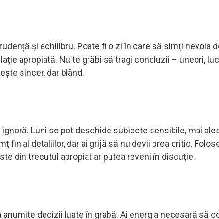
prudență și echilibru. Poate fi o zi în care să simți nevoia d
lație apropiată. Nu te grăbi să tragi concluzii – uneori, luc
ește sincer, dar blând.
i ignoră. Luni se pot deschide subiecte sensibile, mai ales
 fin al detaliilor, dar ai grijă să nu devii prea critic. Folos
ste din trecutul apropiat ar putea reveni în discuție.
la anumite decizii luate în grabă. Ai energia necesară să c