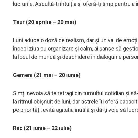
lucrurile. Ascultă-ți intuiția și oferă-ți timp pentru 
Taur (20 aprilie – 20 mai)
Luni aduce o doză de realism, dar și un val de emoți
începi ziua cu organizare și calm, ai șanse să gest
la locul de muncă și deschidere în dialogurile perso
Gemeni (21 mai – 20 iunie)
Simți nevoia să te retragi din tumultul cotidian și să
la ritmul obișnuit de luni, dar astrele îți oferă cap
pe priorități, evită agitația inutilă și dă-ți voie să luc
Rac (21 iunie – 22 iulie)