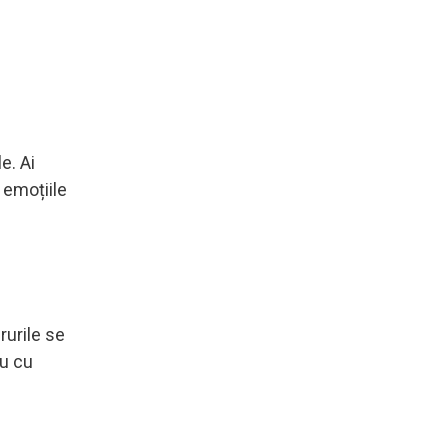
e. Ai
 emoțiile
rurile se
au cu