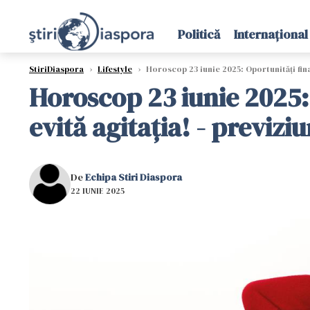
Politică
Internațional
StiriDiaspora
›
Lifestyle
›
Horoscop 23 iunie 2025: Oportunități fina
Horoscop 23 iunie 2025:
evită agitația! - previzi
De
Echipa Stiri Diaspora
22 IUNIE 2025