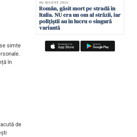
06 AUGUST 2026
Român, găsit mort pe stradă în
Italia. NU era un om al străzii, iar
polițiștii au în lucru o singură
variantă
 se simte
ersonale.
nță în
e acută de
ști