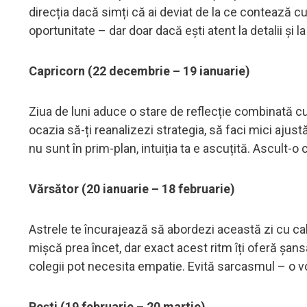
direcția dacă simți că ai deviat de la ce contează cu
oportunitate – dar doar dacă ești atent la detalii și l
Capricorn (22 decembrie – 19 ianuarie)
Ziua de luni aduce o stare de reflecție combinată cu 
ocazia să-ți reanalizezi strategia, să faci mici ajus
nu sunt în prim-plan, intuiția ta e ascuțită. Ascult-o
Vărsător (20 ianuarie – 18 februarie)
Astrele te încurajează să abordezi această zi cu cal
mișcă prea încet, dar exact acest ritm îți oferă șans
colegii pot necesita empatie. Evită sarcasmul – o v
Pești (19 februarie – 20 martie)