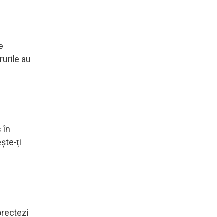
e
rurile au
 în
ește-ți
orectezi