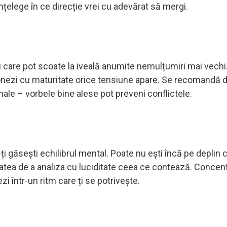
a înțelege în ce direcție vrei cu adevărat să mergi.
i care pot scoate la iveală anumite nemulțumiri mai vechi.
ionezi cu maturitate orice tensiune apare. Se recomandă 
nale – vorbele bine alese pot preveni conflictele.
-ți găsești echilibrul mental. Poate nu ești încă pe deplin
acitatea de a analiza cu luciditate ceea ce contează. Conce
rezi într-un ritm care ți se potrivește.