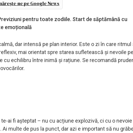
ărește-ne pe Google News
Previziuni pentru toate zodiile. Start de săptămână cu
ate emoțională
mă, dar intensă pe plan interior. Este o zi în care ritmul
i reflexiv, mai orientat spre starea sufletească și nevoile p
te cu echilibru între inimă și rațiune. Se recomandă prude
rovocărilor.
te-ai fi așteptat – nu cu acțiune explozivă, ci cu o nevoi
ei. Ai multe de pus la punct, dar azi e important să nu grăbe