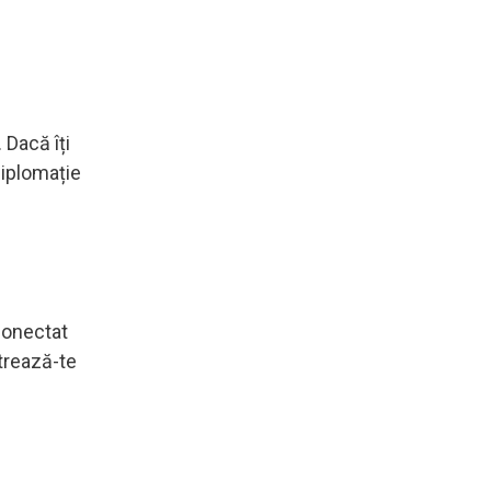
 Dacă îți
diplomație
 conectat
ntrează-te