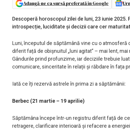
Adaugă-ne ca sursă preferată în Google
Urm
Descoperă horoscopul zilei de luni, 23 iunie 2025. 
introspecție, luciditate și decizii care cer maturit
Luni, începutul de săptămână vine cu o atmosferă cal
diferit față de obișnuitul „luni agitat” – mai lent, ma
Gândurile prind profunzime, iar deciziile trebuie lua
comunicare, sinceritate în relații și răbdare în fața p
Iată ce îți rezervă astrele în prima zi a săptămânii:
Berbec (21 martie – 19 aprilie)
Săptămâna începe într-un registru diferit față de ce 
retragere, clarificare interioară și refacere a energi