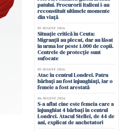
patului. Procurorii italieni i-au
reconstituit ultimele momente
din viață
05 AUGUST 2026
Situație critică în Ceuta:
Migranții au plecat, dar au lăsat
în urma lor peste 1.000 de copii.
Centrele de protecție sunt
sufocate
05 AUGUST 2026
Atac în centrul Londrei. Patru
bărbați au fost înjunghiați, iar o
femeie a fost arestată
06 AUGUST 2026
S-a aflat cine este femeia care a
înjunghiat 4 bărbați în centrul
Londrei. Atacul Stellei, de 44 de
ani, explicat de anchetatori