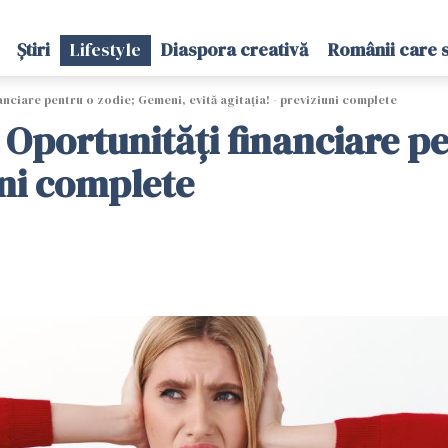
Știri
Lifestyle
Diaspora creativă
Românii care 
nciare pentru o zodie; Gemeni, evită agitația! - previziuni complete
 Oportunități financiare p
uni complete