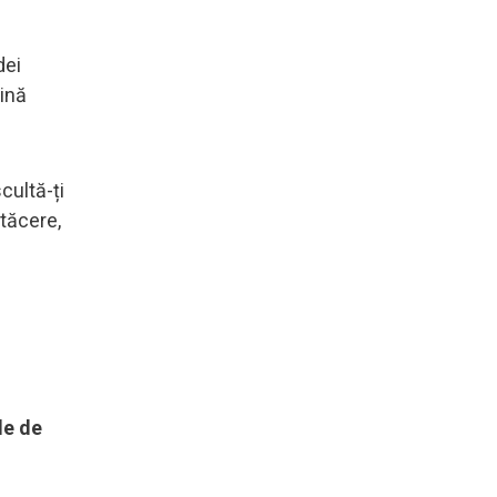
dei
țină
cultă-ți
 tăcere,
le de